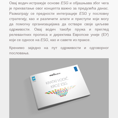
Овај водич истражује основе
ESG
и објашњава због чега
је прихватање овог концепта важно за предузећа данас.
Разматрају се предности интеграције
ESG
у пословну
стратегију, као и различити алати и приступи који могу
да помогну организацијама да остваре своје циљеве
одрживости. Овај водич такође пружа и преглед
релевантних прописа и директива Европске уније (ЕУ)
који се односе на
ESG
, као и савете из праксе.
Кренимо заједно на пут одрживости и одговорног
пословања.