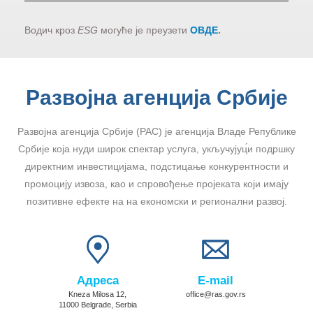
Водич кроз
ESG
могуће је преузети
ОВДЕ
.
Развојна агенција Србије
Развојна агенција Србије (РАС) је агенција Владе Републике
Србије која нуди широк спектар услуга, укључујуц́и подршку
директним инвестицијама, подстицање конкурентности и
промоцију извоза, као и спровођење пројеката који имају
позитивне ефекте на на економски и регионални развој.
Адреса
E-mail
Kneza Milosa 12,
office@ras.gov.rs
11000 Belgrade, Serbia