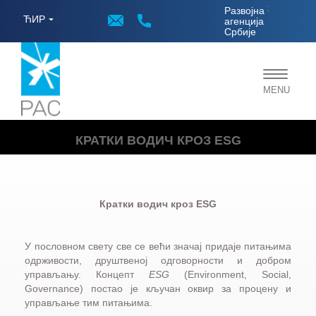
;
Развојна
ЋИР
агенција
Србије
Toggle
MENU
navigat
КРАТКИ ВОДИЧ КРОЗ ESG
Кратки водич кроз ESG
У пословном свету све се већи значај придаје питањима
одрживости, друштвеној одговорности и добром
управљању. Концепт
ESG
(Environment, Social,
Governance) постао је кључан оквир за процену и
управљање тим питањима.