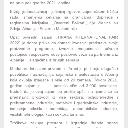
na prvo polugodište 2021. godine.
Bržoj, jednostavnijoj i jeftinijoj trgovini, zajedničkom tržištu
rada, smanjenju čekanja na granicama, doprinosi i
regionalna inicijativa, „Otvoreni Balkan“, čije članice su
Srbija, Albanija i Severna Makedonija.
Opšti privredni sajam „TIRANA INTERNATIONAL FAIR
2022“ je dobra prilika da domaći izvoznici predstave svoje
proizvodne programe, izvozne mogućnosti, učvrste
postojeće i uspostave nove poslovne veze sa partnerima iz
Albanije i izlagačima iz drugih zemalja.
Međunarodni sajam privrede u Tirani je po broju izlagača i
posetilaca najznačajnija sajamska manifestacija u Albaniji
koja okuplja izlagače iz više od 20 zemalja. Tokom 2021.
godine sajam je posetilo više od 3.000 posetilaca.
Budući da je ovaj sajam po profilu opšti, na njemu će se
predstaviti proizvodi iz više sektora: poljoprivredne i
prehrambene industrije, metalske i građevinske industrije,
industrije tekstila i nameštaja, automobilske industrije,
visokih tehnologija, kao i sektora turizma.
Troškove zakupa prostora i izgradnje štanda snose