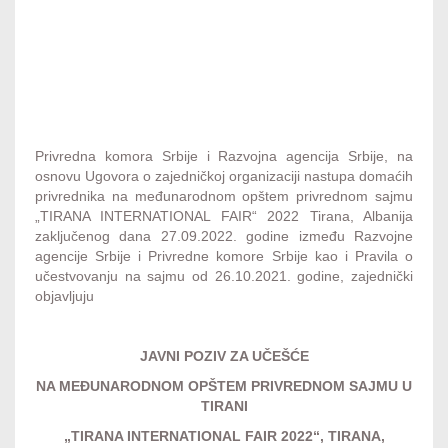
B2B meetings - Evropska mreža preduzetništva
Privredna komora Srbije i Razvojna agencija Srbije, na
osnovu Ugovora o zajedničkoj organizaciji nastupa domaćih
privrednika na međunarodnom opštem privrednom sajmu
„TIRANA INTERNATIONAL FAIR“ 2022 Tirana, Albanija
zaključenog dana 27.09.2022. godine između Razvojne
agencije Srbije i Privredne komore Srbije kao i Pravila o
učestvovanju na sajmu od 26.10.2021. godine, zajednički
objavljuju
JAVNI POZIV ZA UČEŠĆE
NA MEĐUNARODNOM OPŠTEM PRIVREDNOM SAJMU U
TIRANI
„TIRANA INTERNATIONAL FAIR 2022“, TIRANA,