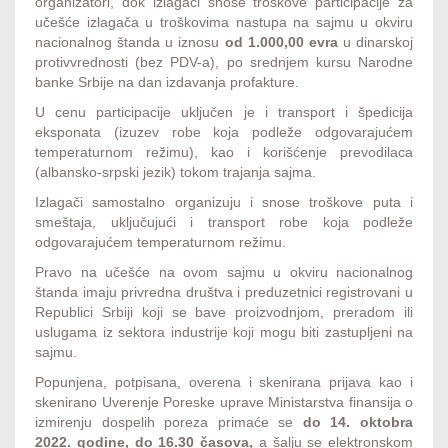
organizatori, dok izlagači snose troškove participacije za
učešće izlagača u troškovima nastupa na sajmu u okviru
nacionalnog štanda u iznosu
od 1.000,00 evra
u dinarskoj
protivvrednosti (bez PDV-a), po srednjem kursu Narodne
banke Srbije na dan izdavanja profakture.
U cenu participacije uključen je i transport i špedicija
eksponata (izuzev robe koja podleže odgovarajućem
temperaturnom režimu), kao i korišćenje prevodilaca
(albansko-srpski jezik) tokom trajanja sajma.
Izlagači samostalno organizuju i snose troškove puta i
smeštaja, uključujući i transport robe koja podleže
odgovarajućem temperaturnom režimu.
Pravo na učešće na ovom sajmu u okviru nacionalnog
štanda imaju privredna društva i preduzetnici registrovani u
Republici Srbiji koji se bave proizvodnjom, preradom ili
uslugama iz sektora industrije koji mogu biti zastupljeni na
sajmu.
Popunjena, potpisana, overena i skenirana prijava kao i
skenirano Uverenje Poreske uprave Ministarstva finansija o
izmirenju dospelih poreza primaće se
do 14. oktobra
2022. godine,
do 16.30 časova,
a šalju se elektronskom