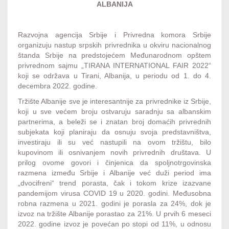
ALBANIJA
Razvojna agencija Srbije i Privredna komora Srbije
organizuju nastup srpskih privrednika u okviru nacionalnog
štanda Srbije na predstojećem Međunarodnom opštem
privrednom sajmu „TIRANA INTERNATIONAL FAIR 2022“
koji se održava u Tirani, Albanija, u periodu od 1. do 4.
decembra 2022. godine.
Tržište Albanije sve je interesantnije za privrednike iz Srbije,
koji u sve većem broju ostvaruju saradnju sa albanskim
partnerima, a beleži se i znatan broj domaćih privrednih
subjekata koji planiraju da osnuju svoja predstavništva,
investiraju ili su već nastupili na ovom tržištu, bilo
kupovinom ili osnivanjem novih privrednih društava. U
prilog ovome govori i činjenica da spoljnotrgovinska
razmena između Srbije i Albanije već duži period ima
„dvocifreni“ trend porasta, čak i tokom krize izazvane
pandemijom virusa COVID 19 u 2020. godini. Međusobna
robna razmena u 2021. godini je porasla za 24%, dok je
izvoz na tržište Albanije porastao za 21%. U prvih 6 meseci
2022. godine izvoz je povećan po stopi od 11%, u odnosu