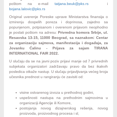
poštom na e-mail
tatjana.beuk@pks.rs
i
bojana.lalovic@pks.rs
Original uverenje Poreske uprave Ministarstva finansija o
izmirenju dospelih poreza i doprinosa, zajedno sa
popunjenom, potpisanom i overenom prijavom neophodno
je poslati poštom na adresu:
Privredna komora Srbije, ul.
Resavska 13-15, 11000 Beograd, sa naznakom: Centar
za organizaciju sajmova, manifestacija i događaja, za
Jovanku Ćalinu - Prijava za sajam TIRANA
INTERNATIONAL FAIR 2022.
U slučaju da se na javni poziv prijavi manje od 7 privrednih
subjekata organizatori zadržavaju pravo da bez ikakvih
posledica otkaže nastup. U slučaju prijavljivanja većeg broja
učesnika prednost u rangiranju će zavisiti od:
visine ostvarenog izvoza u prethodnoj godini,
uspešnosti nastupa na prethodnim sajmovima u
organizaciji Agencije ili Komore,
postojanja novog dizajnerskog rešenja, novog
proizvoda, proizvodnog procesa i sl,