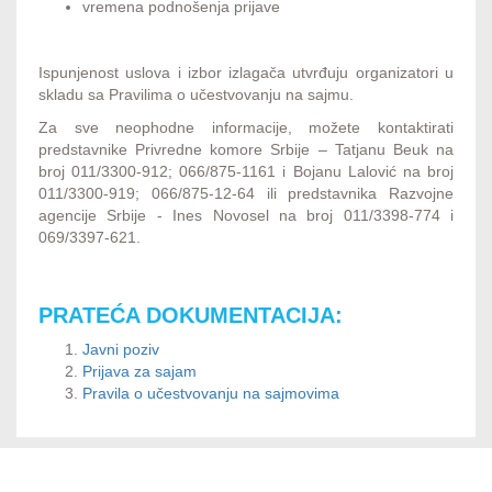
vremena podnošenja prijave
Ispunjenost uslova i izbor izlagača utvrđuju organizatori u
skladu sa Pravilima o učestvovanju na sajmu.
Za sve neophodne informacije, možete kontaktirati
predstavnike Privredne komore Srbije – Tatjanu Beuk na
broj 011/3300-912; 066/875-1161 i Bojanu Lalović na broj
011/3300-919; 066/875-12-64 ili predstavnika Razvojne
agencije Srbije - Ines Novosel na broj 011/3398-774 i
069/3397-621.
PRATEĆA DOKUMENTACIJA:
Javni poziv
Prijava za sajam
Pravila o učestvovanju na sajmovima