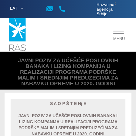
;
Razvojna
LAT
agencija
Srbije
Toggle
MENU
navigat
JAVNI POZIV ZA UČEŠĆE POSLOVNIH
BANAKA I LIZING KOMPANIJA U
REALIZACIJI PROGRAMA PODRŠKE
MALIM I SREDNJIM PREDUZEĆIMA ZA
NABAVKU OPREME U 2020. GODINI
S A O P Š T E Nj E
JAVNI POZIV ZA UČEŠĆE POSLOVNIH BANAKA I
LIZING KOMPANIJA U REALIZACIJI PROGRAMA
PODRŠKE MALIM I SREDNjIM PREDUZEĆIMA ZA
NABAVKU OPREME U 2020. GODINI