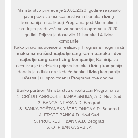
Ministarstvo privrede je 29.01.2020. godine raspisalo
javni poziv za učešće poslovnih banaka i lizing
kompanija u realizaciji Programa podrške malim i
srednjim preduzećima za nabavku opreme u 2020.
godini. Prijavu je dostavilo 11 banaka i 4 lizing
kompanije.
Kako pravo na učešće u realizaciji Programa mogu imati
maksimalno šest najbolje rangiranih banaka i dve
najbolje rangirane lizing kompanije
, Komisija za
ocenjivanje i selekciju prijava banaka i lizing kompanija
donela je odluku da sledeće banke i lizing kompanija
učestvuju u sprovođenju Programa ove godine:
Banke partneri Ministarstva u realizaciji Programa su:
1.
CRÉDIT AGRICOLE BANKA SRBIJA, A.D. Novi Sad
2.
BANCA INTESA A.D. Beograd
3.
BANKA POŠTANSKA ŠTEDIONICA A.D. Beograd
4.
ERSTE BANK A.D. Novi Sad
5.
PROCREDIT BANK A.D. Beograd
6.
OTP BANKA SRBIJA