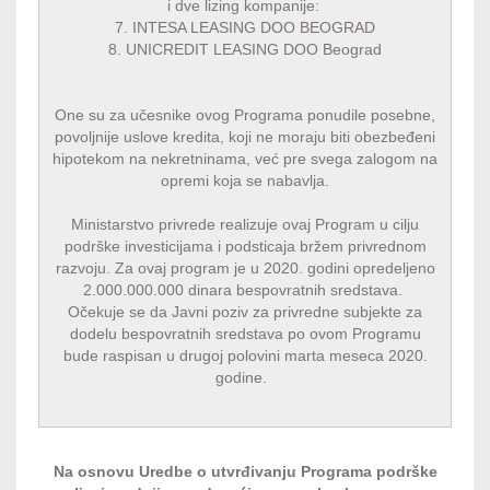
i dve lizing kompanije:
7.
INTESA LEASING DOO BEOGRAD
8.
UNICREDIT LEASING DOO Beograd
One su za učesnike ovog Programa ponudile posebne,
povoljnije uslove kredita, koji ne moraju biti obezbeđeni
hipotekom na nekretninama, već pre svega zalogom na
opremi koja se nabavlja.
Ministarstvo privrede realizuje ovaj Program u cilju
podrške investicijama i podsticaja bržem privrednom
razvoju. Za ovaj program je u 2020. godini opredeljeno
2.000.000.000 dinara bespovratnih sredstava.
Očekuje se da Javni poziv za privredne subjekte za
dodelu bespovratnih sredstava po ovom Programu
bude raspisan u drugoj polovini marta meseca 2020.
godine.
Na osnovu Uredbe o utvrđivanju Programa podrške