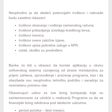
Neophodno je da sledeći potencijalni troškovi i naknade
budu zasebno iskazani:
troškovi otvaranja i vođenja namenskog računa;
troškovi pribavljanja izveštaja kreditnog biroa;
troškovi menica;
troškovi overe založne izjave;
troškovi upisa pokretne zaloge u APR;
ostali, ukoliko su predviđeni.
Banke će biti u obavezi da koriste aplikaciju u okviru
softverskog sistema razvijenog od strane ministarstva za
prijem zahteva, sprovođenje i praćenje programa, kao i da
obezbede svu neophodnu tehničku podršku i saradnju za
nesmetanu primenu iste.
Obavezujući uslovi za sve lizing kompanije koje su
zainteresovane za učešće u realizaciji Programa su da se
finansijski lizing odobrava pod sledećim uslovima:
period počeka – šest meseci;