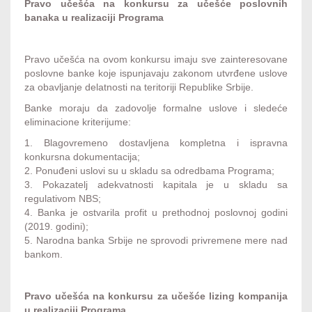
Pravo učešća na konkursu za učešće poslovnih
banaka u realizaciji Programa
Pravo učešća na ovom konkursu imaju sve zainteresovane
poslovne banke koje ispunjavaju zakonom utvrđene uslove
za obavljanje delatnosti na teritoriji Republike Srbije.
Banke moraju da zadovolje formalne uslove i sledeće
eliminacione kriterijume:
1. Blagovremeno dostavljena kompletna i ispravna
konkursna dokumentacija;
2. Ponuđeni uslovi su u skladu sa odredbama Programa;
3. Pokazatelj adekvatnosti kapitala je u skladu sa
regulativom NBS;
4. Banka je ostvarila profit u prethodnoj poslovnoj godini
(2019. godini);
5. Narodna banka Srbije ne sprovodi privremene mere nad
bankom.
Pravo učešća na konkursu za učešće lizing kompanija
u realizaciji Programa