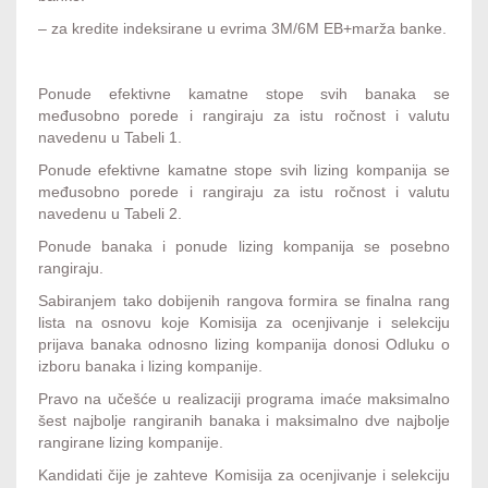
– za kredite indeksirane u evrima 3M/6M EB+marža banke.
Ponude efektivne kamatne stope svih banaka se
međusobno porede i rangiraju za istu ročnost i valutu
navedenu u Tabeli 1.
Ponude efektivne kamatne stope svih lizing kompanija se
međusobno porede i rangiraju za istu ročnost i valutu
navedenu u Tabeli 2.
Ponude banaka i ponude lizing kompanija se posebno
rangiraju.
Sabiranjem tako dobijenih rangova formira se finalna rang
lista na osnovu koje Komisija za ocenjivanje i selekciju
prijava banaka odnosno lizing kompanija donosi Odluku o
izboru banaka i lizing kompanije.
Pravo na učešće u realizaciji programa imaće maksimalno
šest najbolje rangiranih banaka i maksimalno dve najbolje
rangirane lizing kompanije.
Kandidati čije je zahteve Komisija za ocenjivanje i selekciju