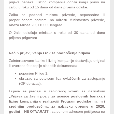
prijava banaka i lizing kompanija odbila imaju pravo na
žalbu u roku od 15 dana od dana prijema odluke.
Žalba se podnosi ministru privrede, neposredno ili
preporučenom poštom, na adresu Ministarstvo privrede,
Kneza Miloša 20, 11000 Beograd.
O žalbi odlučuje ministar u roku od 30 dana od dana
prijema prigovora.
Način prijavljivanja i rok za podnošenje prijava
Zainteresovane banke i lizing kompanije dostavljaju original
ili overene fotokopije sledećih dokumenata:
popunjen Prilog 1;
obrazac sa potpisom lica ovlašćenih za zastupanje
(OP obrazac).
Prijave se predaju u zatvorenoj koverti sa naznakom
„Prijava za Javni poziv za učešće poslovnih banaka i
lizing kompanija u realizaciji Program podrške malim i
srednjim preduzećima za nabavku opreme u 2020.
godini – NE OTVARATI“,
sa punom adresom pošiljaoca na