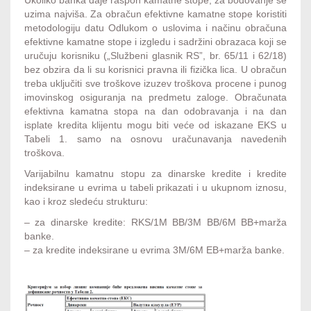
uzima najviša. Za obračun efektivne kamatne stope koristiti
metodologiju datu Odlukom o uslovima i načinu obračuna
efektivne kamatne stope i izgledu i sadržini obrazaca koji se
uručuju korisniku („Službeni glasnik RS”, br. 65/11 i 62/18)
bez obzira da li su korisnici pravna ili fizička lica. U obračun
treba uključiti sve troškove izuzev troškova procene i punog
imovinskog osiguranja na predmetu zaloge. Obračunata
efektivna kamatna stopa na dan odobravanja i na dan
isplate kredita klijentu mogu biti veće od iskazane EKS u
Tabeli 1. samo na osnovu uračunavanja navedenih
troškova.
Varijabilnu kamatnu stopu za dinarske kredite i kredite
indeksirane u evrima u tabeli prikazati i u ukupnom iznosu,
kao i kroz sledeću strukturu:
– za dinarske kredite: RKS/1M BB/3M BB/6M BB+marža
banke.
– za kredite indeksirane u evrima 3M/6M EB+marža banke.