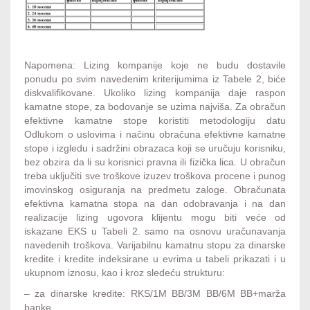
Napomena: Lizing kompanije koje ne budu dostavile
ponudu po svim navedenim kriterijumima iz Tabele 2, biće
diskvalifikovane. Ukoliko lizing kompanija daje raspon
kamatne stope, za bodovanje se uzima najviša. Za obračun
efektivne kamatne stope koristiti metodologiju datu
Odlukom o uslovima i načinu obračuna efektivne kamatne
stope i izgledu i sadržini obrazaca koji se uručuju korisniku,
bez obzira da li su korisnici pravna ili fizička lica. U obračun
treba uključiti sve troškove izuzev troškova procene i punog
imovinskog osiguranja na predmetu zaloge. Obračunata
efektivna kamatna stopa na dan odobravanja i na dan
realizacije lizing ugovora klijentu mogu biti veće od
iskazane EKS u Tabeli 2. samo na osnovu uračunavanja
navedenih troškova. Varijabilnu kamatnu stopu za dinarske
kredite i kredite indeksirane u evrima u tabeli prikazati i u
ukupnom iznosu, kao i kroz sledeću strukturu:
– za dinarske kredite: RKS/1M BB/3M BB/6M BB+marža
banke.