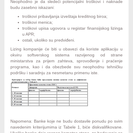
Neophodno je da sledeći potencijalni troškovi i naknade
budu zasebno iskazani:
troškovi pribavljanja izveštaja kreditnog biroa;
troškovi menica;
troškovi upisa ugovora u registar finansijskog lizinga
u APR;
ostali, ukoliko su predviđeni.
Lizing kompanije će biti u obavezi da koriste aplikaciju u
okviru softverskog sistema razvijenog od strane
ministarstva za prijem zahteva, sprovođenje i praćenje
programa, kao i da obezbede svu neophodnu tehničku
podršku i saradnju za nesmetanu primenu iste.
Napomena: Banke koje ne budu dostavile ponudu po svim
navedenim kriterijumima iz Tabele 1, biće diskvalifikovane.
Ukoliko banka daje raspon kamatne stope, za bodovanje se