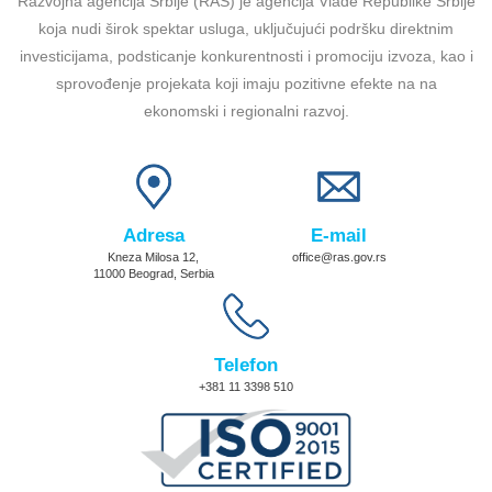
Razvojna agencija Srbije (RAS) je agencija Vlade Republike Srbije
koja nudi širok spektar usluga, uključujući podršku direktnim
investicijama, podsticanje konkurentnosti i promociju izvoza, kao i
sprovođenje projekata koji imaju pozitivne efekte na na
ekonomski i regionalni razvoj.
Adresa
E-mail
Kneza Milosa 12,
office@ras.gov.rs
11000 Beograd, Serbia
Telefon
+381 11 3398 510