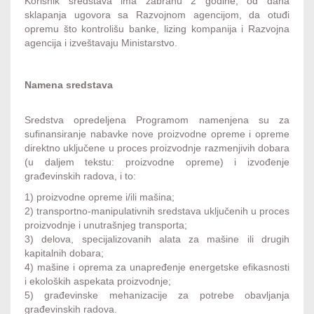
Korisnik sredstava ima zabranu 2 godine, od dana
sklapanja ugovora sa Razvojnom agencijom, da otuđi
opremu što kontrolišu banke, lizing kompanija i Razvojna
agencija i izveštavaju Ministarstvo.
Namena sredstava
Sredstva opredeljena Programom namenjena su za
sufinansiranje nabavke nove proizvodne opreme i opreme
direktno uključene u proces proizvodnje razmenjivih dobara
(u daljem tekstu: proizvodne opreme) i izvođenje
građevinskih radova, i to:
1) proizvodne opreme i/ili mašina;
2) transportno-manipulativnih sredstava uključenih u proces
proizvodnje i unutrašnjeg transporta;
3) delova, specijalizovanih alata za mašine ili drugih
kapitalnih dobara;
4) mašine i oprema za unapređenje energetske efikasnosti
i ekoloških aspekata proizvodnje;
5) građevinske mehanizacije za potrebe obavljanja
građevinskih radova.