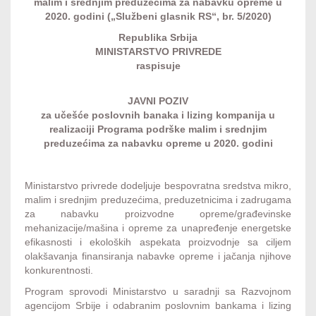
malim i srednjim preduzećima za nabavku opreme u
2020. godini („Službeni glasnik RS“, br. 5/2020)
Republika Srbija
MINISTARSTVO PRIVREDE
raspisuje
JAVNI POZIV
za učešće poslovnih banaka i lizing kompanija u
realizaciji Programa podrške malim i srednjim
preduzećima za nabavku opreme u 2020. godini
Ministarstvo privrede dodeljuje bespovratna sredstva mikro,
malim i srednjim preduzećima, preduzetnicima i zadrugama
za nabavku proizvodne opreme/građevinske
mehanizacije/mašina i opreme za unapređenje energetske
efikasnosti i ekoloških aspekata proizvodnje sa ciljem
olakšavanja finansiranja nabavke opreme i jačanja njihove
konkurentnosti.
Program sprovodi Ministarstvo u saradnji sa Razvojnom
agencijom Srbije i odabranim poslovnim bankama i lizing