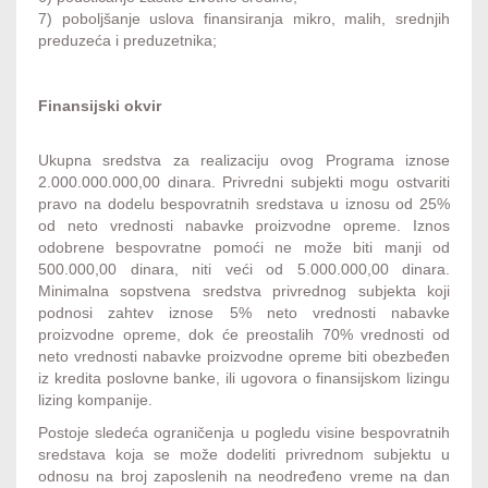
7) poboljšanje uslova finansiranja mikro, malih, srednjih
preduzeća i preduzetnika;
Finansijski okvir
Ukupna sredstva za realizaciju ovog Programa iznose
2.000.000.000,00 dinara. Privredni subjekti mogu ostvariti
pravo na dodelu bespovratnih sredstava u iznosu od 25%
od neto vrednosti nabavke proizvodne opreme. Iznos
odobrene bespovratne pomoći ne može biti manji od
500.000,00 dinara, niti veći od 5.000.000,00 dinara.
Minimalna sopstvena sredstva privrednog subjekta koji
podnosi zahtev iznose 5% neto vrednosti nabavke
proizvodne opreme, dok će preostalih 70% vrednosti od
neto vrednosti nabavke proizvodne opreme biti obezbeđen
iz kredita poslovne banke, ili ugovora o finansijskom lizingu
lizing kompanije.
Postoje sledeća ograničenja u pogledu visine bespovratnih
sredstava koja se može dodeliti privrednom subjektu u
odnosu na broj zaposlenih na neodređeno vreme na dan