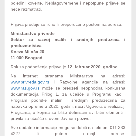
poleđini koverte. Neblagovremene i nepotpune prijave se
neće razmatrati.
Prijava predaje se lično ili preporučeno poštom na adresu:
Ministarstvo privrede
Sektor za razvoj malih i srednjih preduzeća i
preduzetništva
Kneza Miloša 20
11 000 Beograd
Rok za podnošenje prijava je
12. februar 2020. godine.
Na internet stranama Ministarstva na adresi:
www.privreda.gov.rs
i Razvojne agencije na adresi:
www.ras.gov.rs
može se preuzeti neophodna konkursna
dokumentacija Prilog 1, za učešće u Programu kao i
Program podrške malim i srednjim preduzećima za
nabavku opreme u 2020. godini, nacrt Ugovora o realizaciji
Programa, u kojima su bliže definisani svi bitni elementi i
pravila za učešće u ovom Javnom pozivu.
Sve dodatne informacije mogu se dobiti na telefon: 011 333
4227 ili putem e-majl adrese: