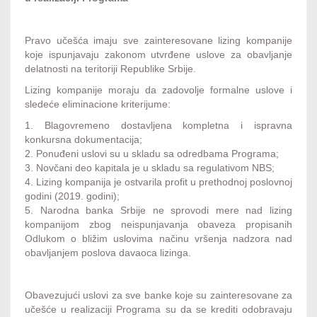
Pravo učešća imaju sve zainteresovane lizing kompanije
koje ispunjavaju zakonom utvrđene uslove za obavljanje
delatnosti na teritoriji Republike Srbije.
Lizing kompanije moraju da zadovolje formalne uslove i
sledeće eliminacione kriterijume:
1. Blagovremeno dostavljena kompletna i ispravna
konkursna dokumentacija;
2. Ponuđeni uslovi su u skladu sa odredbama Programa;
3. Novčani deo kapitala je u skladu sa regulativom NBS;
4. Lizing kompanija je ostvarila profit u prethodnoj poslovnoj
godini (2019. godini);
5. Narodna banka Srbije ne sprovodi mere nad lizing
kompanijom zbog neispunjavanja obaveza propisanih
Odlukom o bližim uslovima načinu vršenja nadzora nad
obavljanjem poslova davaoca lizinga.
Obavezujući uslovi za sve banke koje su zainteresovane za
učešće u realizaciji Programa su da se krediti odobravaju