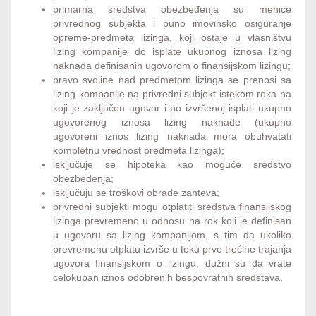
primarna sredstva obezbeđenja su menice
privrednog subjekta i puno imovinsko osiguranje
opreme-predmeta lizinga, koji ostaje u vlasništvu
lizing kompanije do isplate ukupnog iznosa lizing
naknada definisanih ugovorom o finansijskom lizingu;
pravo svojine nad predmetom lizinga se prenosi sa
lizing kompanije na privredni subjekt istekom roka na
koji je zaključen ugovor i po izvršenoj isplati ukupno
ugovorenog iznosa lizing naknade (ukupno
ugovoreni iznos lizing naknada mora obuhvatati
kompletnu vrednost predmeta lizinga);
isključuje se hipoteka kao moguće sredstvo
obezbeđenja;
isključuju se troškovi obrade zahteva;
privredni subjekti mogu otplatiti sredstva finansijskog
lizinga prevremeno u odnosu na rok koji je definisan
u ugovoru sa lizing kompanijom, s tim da ukoliko
prevremenu otplatu izvrše u toku prve trećine trajanja
ugovora finansijskom o lizingu, dužni su da vrate
celokupan iznos odobrenih bespovratnih sredstava.