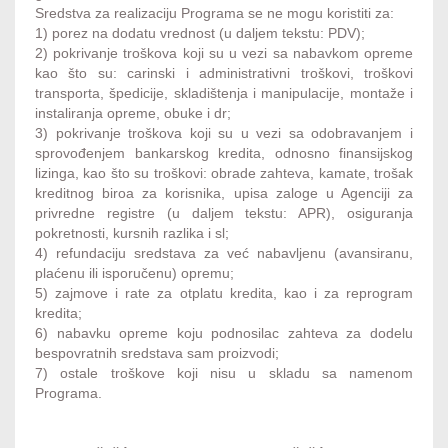
Sredstva za realizaciju Programa se ne mogu koristiti za:
1) porez na dodatu vrednost (u daljem tekstu: PDV);
2) pokrivanje troškova koji su u vezi sa nabavkom opreme
kao što su: carinski i administrativni troškovi, troškovi
transporta, špedicije, skladištenja i manipulacije, montaže i
instaliranja opreme, obuke i dr;
3) pokrivanje troškova koji su u vezi sa odobravanjem i
sprovođenjem bankarskog kredita, odnosno finansijskog
lizinga, kao što su troškovi: obrade zahteva, kamate, trošak
kreditnog biroa za korisnika, upisa zaloge u Agenciji za
privredne registre (u daljem tekstu: APR), osiguranja
pokretnosti, kursnih razlika i sl;
4) refundaciju sredstava za već nabavljenu (avansiranu,
plaćenu ili isporučenu) opremu;
5) zajmove i rate za otplatu kredita, kao i za reprogram
kredita;
6) nabavku opreme koju podnosilac zahteva za dodelu
bespovratnih sredstava sam proizvodi;
7) ostale troškove koji nisu u skladu sa namenom
Programa.