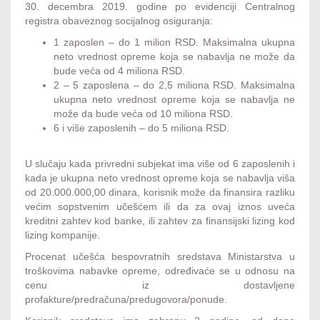
30. decembra 2019. godine po evidenciji Centralnog
registra obaveznog socijalnog osiguranja:
1 zaposlen – do 1 milion RSD. Maksimalna ukupna
neto vrednost opreme koja se nabavlja ne može da
bude veća od 4 miliona RSD.
2 – 5 zaposlena – do 2,5 miliona RSD. Maksimalna
ukupna neto vrednost opreme koja se nabavlja ne
može da bude veća od 10 miliona RSD.
6 i više zaposlenih – do 5 miliona RSD.
U slučaju kada privredni subjekat ima više od 6 zaposlenih i
kada je ukupna neto vrednost opreme koja se nabavlja viša
od 20.000.000,00 dinara, korisnik može da finansira razliku
većim sopstvenim učešćem ili da za ovaj iznos uveća
kreditni zahtev kod banke, ili zahtev za finansijski lizing kod
lizing kompanije.
Procenat učešća bespovratnih sredstava Ministarstva u
troškovima nabavke opreme, određivaće se u odnosu na
cenu iz dostavljene
profakture/predračuna/predugovora/ponude.