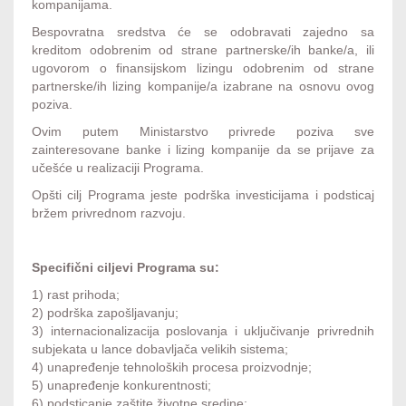
kompanijama.
Bespovratna sredstva će se odobravati zajedno sa
kreditom odobrenim od strane partnerske/ih banke/a, ili
ugovorom o finansijskom lizingu odobrenim od strane
partnerske/ih lizing kompanije/a izabrane na osnovu ovog
poziva.
Ovim putem Ministarstvo privrede poziva sve
zainteresovane banke i lizing kompanije da se prijave za
učešće u realizaciji Programa.
Opšti cilj Programa jeste podrška investicijama i podsticaj
bržem privrednom razvoju.
Specifični ciljevi Programa su:
1) rast prihoda;
2) podrška zapošljavanju;
3) internacionalizacija poslovanja i uključivanje privrednih
subjekata u lance dobavljača velikih sistema;
4) unapređenje tehnoloških procesa proizvodnje;
5) unapređenje konkurentnosti;
6) podsticanje zaštite životne sredine;