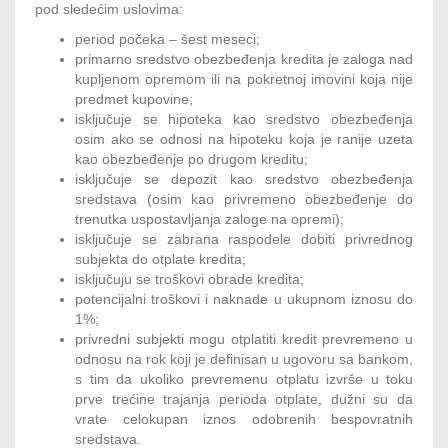
pod sledećim uslovima:
period počeka – šest meseci;
primarno sredstvo obezbeđenja kredita je zaloga nad
kupljenom opremom ili na pokretnoj imovini koja nije
predmet kupovine;
isključuje se hipoteka kao sredstvo obezbeđenja
osim ako se odnosi na hipoteku koja je ranije uzeta
kao obezbeđenje po drugom kreditu;
isključuje se depozit kao sredstvo obezbeđenja
sredstava (osim kao privremeno obezbeđenje do
trenutka uspostavljanja zaloge na opremi);
isključuje se zabrana raspodele dobiti privrednog
subjekta do otplate kredita;
isključuju se troškovi obrade kredita;
potencijalni troškovi i naknade u ukupnom iznosu do
1%;
privredni subjekti mogu otplatiti kredit prevremeno u
odnosu na rok koji je definisan u ugovoru sa bankom,
s tim da ukoliko prevremenu otplatu izvrše u toku
prve trećine trajanja perioda otplate, dužni su da
vrate celokupan iznos odobrenih bespovratnih
sredstava.