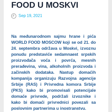
FOOD U MOSKVI
Sep 19, 2021
Na međunarodnom sajmu hrane i pića
WORLD FOOD MOSCOW koji se od 21. do
24. septembra održava u Moskvi, izvoznu
ponudu predstaviće sedamnaest srpskih
proizvođača voća i povrća, mesnih
prerađevina, vina, alkoholnih proizvoda i
začinskih dodataka. Nastup domaćih
kompanija organizuju Razvojna agencije
Srbije (RAS) i Privredna komora Srbije
(PKS) kako bi promovisali potencijale
domaće privrede, podržali izvoznike i
kako bi domaći privrednici povezali sa
poslovnim partnerima u inostranstvu.