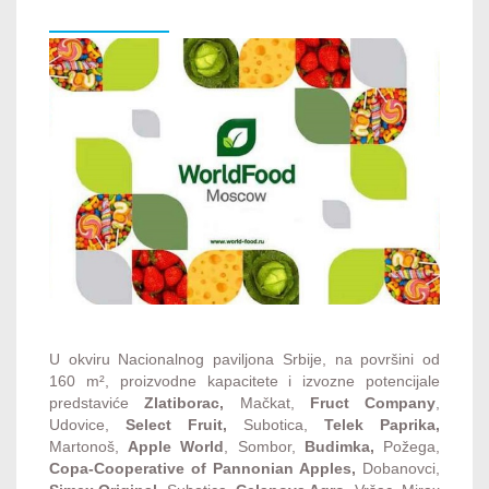
U okviru Nacionalnog paviljona Srbije, na površini od
160 m², proizvodne kapacitete i izvozne potencijale
predstaviće
Zlatiborac,
Mačkat,
Fruct Company
,
Udovice,
Select Fruit,
Subotica,
Telek Paprika,
Martonoš,
Apple World
, Sombor,
Budimka,
Požega,
Copa-Cooperative of Pannonian Apples,
Dobanovci,