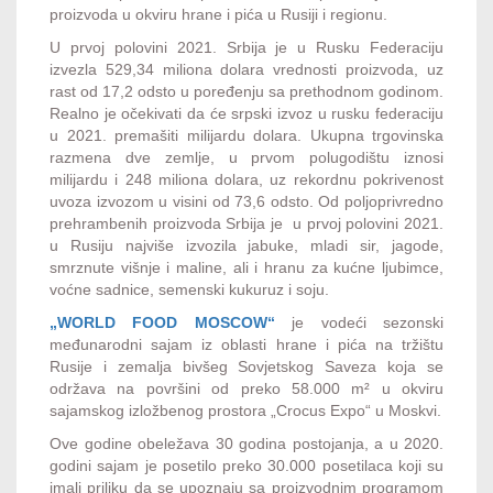
proizvoda u okviru hrane i pića u Rusiji i regionu.
U prvoj polovini 2021. Srbija je u Rusku Federaciju
izvezla 529,34 miliona dolara vrednosti proizvoda, uz
rast od 17,2 odsto u poređenju sa prethodnom godinom.
Realno je očekivati da će srpski izvoz u rusku federaciju
u 2021. premašiti milijardu dolara. Ukupna trgovinska
razmena dve zemlje, u prvom polugodištu iznosi
milijardu i 248 miliona dolara, uz rekordnu pokrivenost
uvoza izvozom u visini od 73,6 odsto. Od poljoprivredno
prehrambenih proizvoda Srbija je u prvoj polovini 2021.
u Rusiju najviše izvozila jabuke, mladi sir, jagode,
smrznute višnje i maline, ali i hranu za kućne ljubimce,
voćne sadnice, semenski kukuruz i soju.
„WORLD FOOD MOSCOW“
je vodeći sezonski
međunarodni sajam iz oblasti hrane i pića na tržištu
Rusije i zemalja bivšeg Sovjetskog Saveza koja se
održava na površini od preko 58.000 m² u okviru
sajamskog izložbenog prostora „Crocus Expo“ u Moskvi.
Ove godine obeležava 30 godina postojanja, a u 2020.
godini sajam je posetilo preko 30.000 posetilaca koji su
imali priliku da se upoznaju sa proizvodnim programom