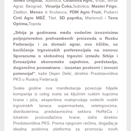
Simex Original,
Subotica,
Celanova Agro,
Vršac, Mirax
Agrar, Beograd,
Vinarija Čoka,
Subotica;
Master Frigo
,
Zlatibor,
Menex
iz Kruševca,
PDM Agro Fruit,
Pudarci
Ćirić Agro MĐŽ
, Titel,
SD paprika,
Martonoš i
Terra
Optima,
Topola.
„Srbija je godinama među vodećim izvoznicima
poljoprivredno prehrambenih proizvoda u Rusku
Federaciju i za domaći agrar, ovo tržište, uz
korišćenje trgovinskih preferencijala na osnovu
Sporazuma o slobodnoj trgovini između Srbije i
Evroazijske ekonomske zajednice, predstavlja,
dugoročno posmatrano - izuzetan poslovni i izvozni
potencijal“
, kaže Dejan Delić, direktor Predstavništva
PKS u Ruskoj Federaciji.
Svake godine ova manifestacija povezuje hiljade
kompanija iz celog sveta sa ključnim ruskim kupcima
hrane i pića, ekspertima maloprodaja vodećih ruskih
trgovinskih lanaca supermarketa, veletrgovcima,
distributerima, predstavnicima sektora HoReCa i
lokalnim proizvođačima hrane, ističe direktor
Predstavništva PKS. Prema njegovim rečima, događaj je
idealna poslovna platforma za promociju novih