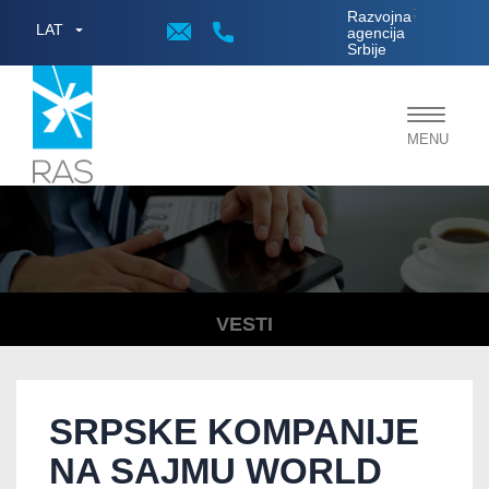
;
Razvojna
LAT
agencija
Srbije
Toggle
MENU
navigat
VESTI
SRPSKE KOMPANIJE
NA SAJMU WORLD