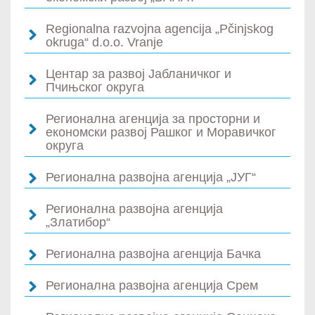
Regionalna razvojna agencija „Pčinjskog
okruga“ d.o.o. Vranje
Центар за развој Јабланичког и
Пчињског округа
Регионална агенција за просторни и
економски развој Рашког и Моравичког
округа
Регионална развојна агенција „ЈУГ“
Регионална развојна агенција
„Златибор“
Регионална развојна агенција Бачка
Регионална развојна агенција Срем