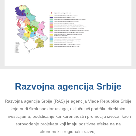
Razvojna agencija Srbije
Razvojna agencija Srbije (RAS) je agencija Vlade Republike Srbije
koja nudi širok spektar usluga, uključujući podršku direktnim
investicijama, podsticanje konkurentnosti i promociju izvoza, kao i
sprovođenje projekata koji imaju pozitivne efekte na na
ekonomski i regionalni razvoj.