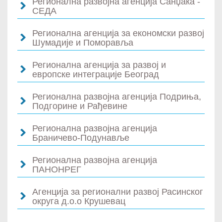
Регионална развојна агенција Санџака -
СЕДА
Регионална агенција за економски развој
Шумадије и Поморавља
Регионална агенција за развој и
европске интеграције Београд
Регионална развојна агенција Подриња,
Подгорине и Рађевине
Регионална развојна агенција
Браничево-Подунавље
Регионална развојна агенција
ПАНОНРЕГ
Агенција за регионални развој Расинског
округа д.о.о Крушевац