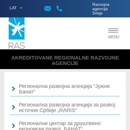
;
Razvojna
LAT
agencija
Srbije
Toggle
MENU
navigat
AKREDITOVANE REGIONALNE RAZVOJNE
AGENCIJE
Регионална развојна агенција "Јужни
Банат"
Регионална развојна агенција за развој
источне Србије „RARIS“
Регионални центар за друштвено
економски развој „БАНАТ“