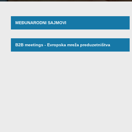
MEĐUNARODNI SAJMOVI
B2B meetings - Evropska mreža preduzetništva