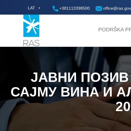
LAT
+381113398500
office@ras.gov
PODRŠKA PR
ЈАВНИ ПОЗИВ
САЈМУ ВИНА И А
20