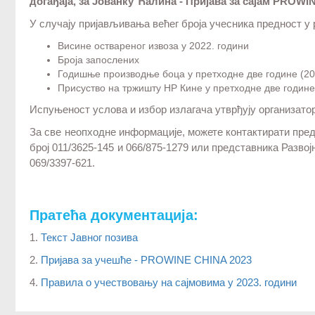
догађаја, за Јованку Ћалин
a
- Пријава за сајам
PROWIN
У случају пријављивања већег броја учесника предност у 
Висине оствареног извоза у 2022. години
Броја запослених
Годишње производње боца у претходне две године (202
Присуство на тржишту НР Кине у претходне две годин
Испуњеност услова и избор излагача утврђују организато
За све неопходне информације, можете контактирати пре
број 011/3625-145 и 066/875-1279 или представника Развојн
069/3397-621.
Пратећа документација:
1.
Текст Јавног позива
2.
Пријава за учешће - PROWINE CHINA 2023
4.
Правила о учествовању на сајмовима у 2023. години