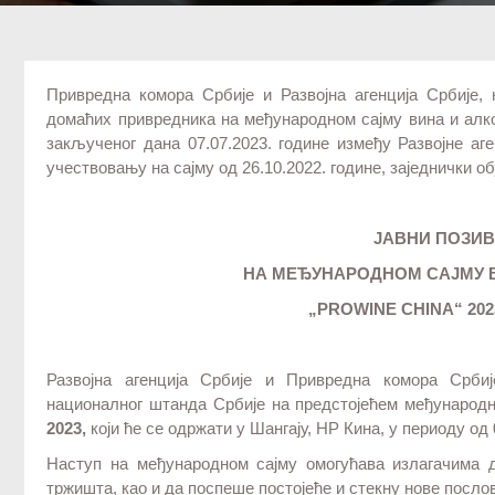
Привредна комора Србије и Развојна агенција Србије, 
домаћих привредника на међународном сајму вина и ал
закљученог дана 07.07.2023. године између Развојне а
учествовању на сајму од 26.10.2022. године, заједнички о
ЈАВНИ ПОЗИВ
НА МЕЂУНАРОДНОМ САЈМУ 
„
PROWINE CHINA
“ 202
Развојна агенција Србије и Привредна комора Србиј
националног штанда Србије на предстојећем међународ
202
3
,
који ће се одржати у Шангају, НР Кина, у периоду од 
Наступ на међународном сајму омогућава излагачима д
тржишта, као и да поспеше постојеће и стекну нове посло