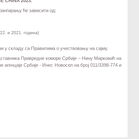
E CHINA 202
3
.
рангирању ће зависити од:
2. и 2021. година)
е
ри у складу са Правилима о учествовању на сајму.
дставника Привредне коморе Србије – Нину Мирковић на
е агенције Србије - Инес Новосел на број 011/3398-774 и