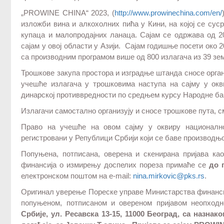
„PROWINE CHINA“ 2023, (
http://www.prowinechina.com/en/
изложби вина и алкохолних пића у Кини, на коjoj се су
купаца и малопродајних ланаца. Сајам се одржава од 20
сајам у овој области у Азији. Сајам годишње посети око 2
са производним програмом више од 800 излагача из 39 зе
Трошкове закупа простора и изградње штанда сносе орган
учешће излагача у трошковима наступа на сајму у ок
динарској противвредности по средњем курсу Народне ба
Излагачи самостално организују и сносе трошкове пута, с
Право на учешће на овом сајму у оквиру националн
регистровани у Републици Србији који се баве производњ
Попуњена, потписана, оверена и скенирана пријава к
финансија о измирењу доспелих пореза примаће се
до 
електронском поштом на e-mail:
nina.mirkovic@pks.rs
.
Оригинал уверење Пореске управе Министарства финансиј
попуњеном, потписаном и овереном пријавом неопход
Србије, ул. Ресавска 13-15, 11000 Београд, са назнак