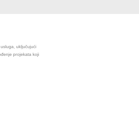
sluga, uključujući
ođenje projekata koji