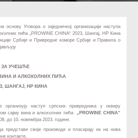
на основу Уговора о заједничкој организацији наступа
кохолних пића „PROWINE CHINA“ 2023, Шангај, НР Кина
генције Србије и Привредне коморе Србије и Правила о
бјављују
 ЗА УЧЕШЋЕ
ВИНА И АЛКОХОЛНИХ ПИЋА
3
, ШАНГАЈ, НР КИНА
е организују наступ српских привредника у оквиру
ном сајму вина и алкохолних пића
„
PROWINE CHINA
“
08. до 10. новембра 2023. године.
а представе своје производе и пласирају их на нова
вне контакте.