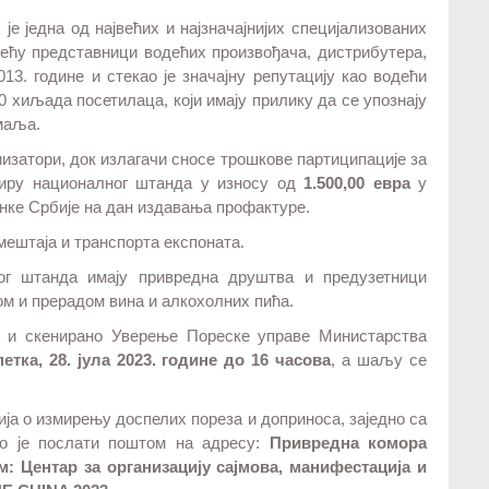
) је једна од највећих и најзначајнијих специјализованих
срећу представници водећих произвођача, дистрибутера,
13. године и стекао је значајну репутацију као водећи
0 хиљада посетилаца, који имају прилику да се упознају
маља.
изатори, док излагачи сносе трошкове партиципације за
виру националног штанда у износу од
1.500,00 евра
у
нке Србије на дан издавања профактуре.
мештаја и транспорта експоната.
ог штанда имају привредна друштва и предузетници
ом и прерадом вина и алкохолних пића.
ао и скенирано Уверење Пореске управе Министарства
петка, 28. јула 2023. године до 16 часова
, а шаљу се
а о измирењу доспелих пореза и доприноса, заједно са
но је послати поштом на адресу:
Привредна комора
ом: Центар за организацију сајмова, манифестација и