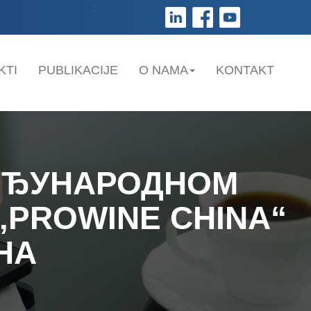
;
KTI
PUBLIKACIJE
O NAMA
KONTAKT
МЕЂУНАРОДНОМ
„PROWINE CHINA“
ИНА