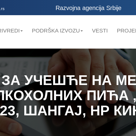
Razvojna agencija Srbije
.rs
IVREDI
PODRŠKA IZVOZU
VESTI
PROJE
 ЗА УЧЕШЋЕ НА 
ЛКОХОЛНИХ ПИЋА 
23, ШАНГАЈ, НР К