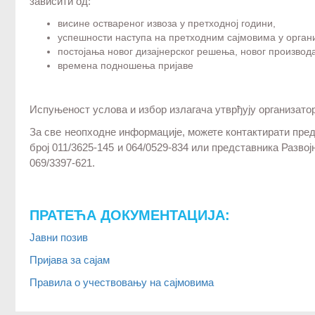
зависити од:
висине оствареног извоза у претходној години,
успешности наступа на претходним сајмовима у органи
постојања новог дизајнерског решења, новог производа
времена подношења пријаве
Испуњеност услова и избор излагача утврђују организато
За све неопходне информације, можете контактирати пре
број 011/3625-145 и 064/0529-834 или представника Развојн
069/3397-621.
ПРАТЕЋА ДОКУМЕНТАЦИЈА:
Јавни позив
Пријава за сајам
Правила о учествовању на сајмовима