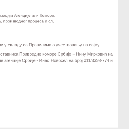
зацији Агенције или Коморе,
, производног процеса и сл,
ри у складу са Правилима о учествовању на сајму.
дставника Привредне коморе Србије – Нину Мирковић на
е агенције Србије - Инес Новосел на број 011/3398-774 и