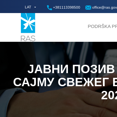
LAT
+381113398500
office@ras.gov
PODRŠKA PR
ЈАВНИ ПОЗИВ
САЈМУ СВЕЖЕГ В
20