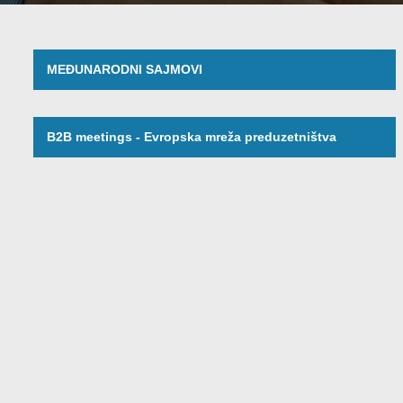
MEĐUNARODNI SAJMOVI
B2B meetings - Evropska mreža preduzetništva