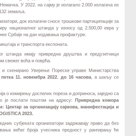
Немачка. У 2022. на сајму је излагало 2.000 излагача из
 132 земаља.
изатори, док излагачи сносе трошкове партиципације за
иру националног штанда у износу од 2.500,00 евра у
нке Србије на дан издавања профактуре.
мештаја и транспорта експоната.
ог штанда имају привредна друштва и предузетници
њом свежег воћа и поврћа.
ао и скенирано Уверење Пореске управе Министарства
 петка 11. новембра 2022. до 16 часова
, а шаљу се
а о измирењу доспелих пореза и доприноса, заједно са
но је послати поштом на адресу:
Привредна комора
ом: Центар за организацију сајмова, манифестација и
LOGISTICA 2023.
редних субјеката организатори задржавају право да без
ивања већег броја учесника предност у рангирању ће