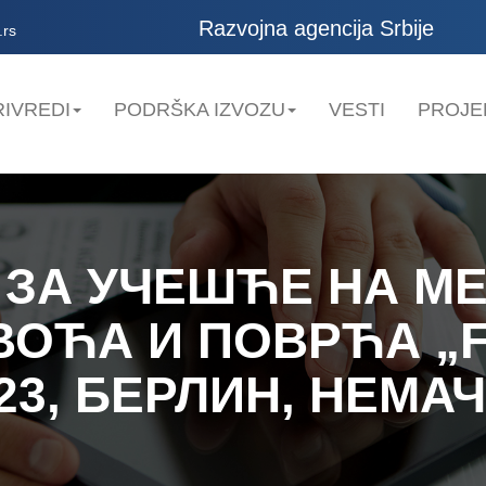
Razvojna agencija Srbije
.rs
IVREDI
PODRŠKA IZVOZU
VESTI
PROJE
 ЗА УЧЕШЋЕ НА 
ОЋА И ПОВРЋА „F
23, БЕРЛИН, НЕМА