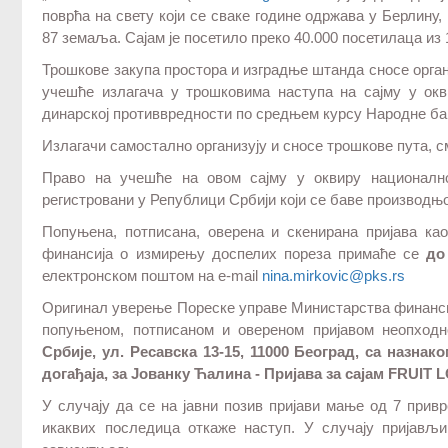
поврћа на свету који се сваке године одржава у Берлину, 
87 земаља. Сајам је посетило преко 40.000 посетилаца из
Трошкове закупа простора и изградње штанда сносе орган
учешће излагача у трошковима наступа на сајму у окв
динарској противвредности по средњем курсу Народне ба
Излагачи самостално организују и сносе трошкове пута, с
Право на учешће на овом сајму у оквиру националн
регистровани у Републици Србији који се баве производ
Попуњена, потписана, оверена и скенирана пријава к
финансија о измирењу доспелих пореза примаће се
до
електронском поштом на e-mail
nina.mirkovic@pks.rs
Оригинал уверење Пореске управе Министарства финансиј
попуњеном, потписаном и овереном пријавом неопход
Србије, ул. Ресавска 13-15, 11000 Београд, са назнак
догађаја, за Јованку Ћалинa - Пријава за сајам FRUIT 
У случају да се на јавни позив пријави мање од 7 прив
икаквих последица откаже наступ. У случају пријављ