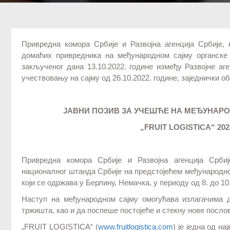
Привредна комора Србије и Развојна агенција Србије, 
домаћих привредника на међународном сајму органск
закљученог дана 13.10.2022. године између Развојне а
учествовању на сајму од 26.10.2022. године, заједнички о
ЈАВНИ ПОЗИВ ЗА УЧЕШЋЕ НА МЕЂУНАР
„FRUIT LOGISTICA“ 20
Привредна комора Србије и Развојна агенција Србиј
националног штанда Србије на предстојећем међународно
који се одржава у Берлину, Немачка, у периоду од 8. до 10
Наступ на међународном сајму омогућава излагачима д
тржишта, као и да поспеше постојеће и стекну нове посло
„FRUIT LOGISTICA“ (
www.fruitlogistica.com
) је једна од н