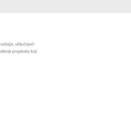
sluga, uključujući
ođenje projekata koji