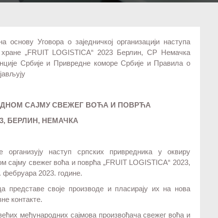
на основу Уговора о заједничкој организацији наступа
е хране „FRUIT LOGISTICA“ 2023 Берлин, СР Немачка
генције Србије и Привредне коморе Србије и Правила о
бјављују
ОДНОМ САЈМУ СВЕЖЕГ ВОЋА И ПОВРЋА
23, БЕРЛИН, НЕМАЧКА
е организују наступ српских привредника у оквиру
м сајму свежег воћа и поврћа „FRUIT LOGISTICA“ 2023,
. фебруара 2023. године.
а представе своје производе и пласирају их на нова
вне контакте.
ајвећих међународних сајмова произвођача свежег воћа и