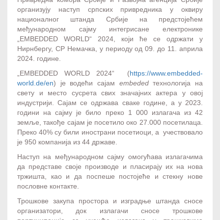
организују наступ српских привредника у оквиру
националног штанда Србије на предстојећем
међународном сајму интегрисане електронике
„EMBEDDED WORLD“ 2024, који ће се одржати у
Нирнбергу, СР Немачка, у периоду од 09. до 11. априла
2024. године.
„EMBEDDED WORLD 2024“ (
https://www.embedded-
world.de/en
) је водећи сајам
embeded
технологија на
свету и место сусрета свих значајних актера у овој
индустрији. Сајам се одржава сваке године, а у 2023.
години на сајму је било преко 1 000 излагача из 42
земље, такође сајам је посетило око 27.000 посетилаца.
Преко 40% су били инострани посетиоци, a учествовало
је 950 компанија из 44 државе.
Наступ на међународном сајму омогућава излагачима
да представе своје производе и пласирају их на нова
тржишта, као и да поспеше постојеће и стекну нове
пословне контакте.
Трошкове закупа простора и изградње штанда сносе
организатори, док излагачи сносе трошкове