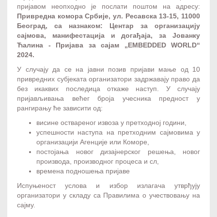
пријавом неопходно је послати поштом на адресу:
Привредна комора Србије, ул. Ресавска 13-15, 11000
Београд, са назнаком: Центар за организацију
сајмова, манифестација и догађаја, за Јованку
Ћалина - Пријава за сајам „
EMBEDDED WORLD
“
202
4
.
У случају да се на јавни позив пријави мање од 10
привредних субјеката организатори задржавају право да
без икаквих последица откаже наступ. У случају
пријављивања већег броја учесника предност у
рангирању ће зависити од:
висине оствареног извоза у претходној години,
успешности наступа на претходним сајмовима у
организацији Агенције или Коморе,
постојања новог дизајнерског решења, новог
производа, производног процеса и сл,
времена подношења пријаве
Испуњеност услова и избор излагача утврђују
организатори у складу са Правилима о учествовању на
сајму.