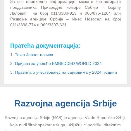
За све неопходне информације, можете контактирати
представника Привредне коморе Србије - Бојану
Лаловић на број 011/3300-919 и 066/875-1264 или
Развојне агенције Србије – Инес Новосел на број
011/3398-774 и 069/3397-621.
Пратећа документација:
1.
Текст Јавног позива
2.
Пријава за учешће EMBEDDED WORLD 2024
3.
Правила о учествовању на сајмовима у 2024. години
Razvojna agencija Srbije
Razvojna agencija Srbije (RAS) je agencija Vlade Republike Srbije
koja nudi širok spektar usluga, uključujući podršku direktnim