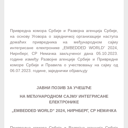
B2B meetings - Evropska mreža preduzetništva
Привредна комора Србије и Развојна агенција Србије,
на основу Уговора о заједничкој организацији наступа
домаћих привредника на међународном сајму
интегрисане електронике „EMBEDDED WORLD“ 2024,
Нирнберг, СР Немачка закљученог дана 05.10.2023.
године између Развојне агенције Србије и Привредне
коморе Србије и Правила о учествовању на сајму од
06.07.2023. године, заједнички објављују
ЈАВНИ ПОЗИВ ЗА УЧЕШЋЕ
НА МЕЂУНАРОДНОМ САЈМУ
ИНТЕГРИСАНЕ
ЕЛЕКТРОНИКЕ
„
EMBEDDED WORLD
“ 202
4
, НИРНБЕРГ, СР НЕМАЧКА
Привредна комора Србије и Развојна агенција Србије