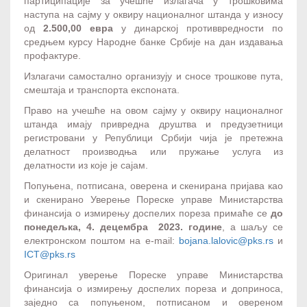
партиципације за учешће излагача у трошковима
наступа на сајму у оквиру националног штанда у износу
од
2.500,00 евра
у динарској противвредности по
средњем курсу Народне банке Србије на дан издавања
профактуре.
Излагачи самостално организују и сносе трошкове пута,
смештаја и транспорта експоната.
Право на учешће на овом сајму у оквиру националног
штанда имају привредна друштва и предузетници
регистровани у Републици Србији чија је претежна
делатност производња или пружање услуга из
делатности из које је сајам.
Попуњена, потписана, оверена и скенирана пријава као
и скенирано Уверење Пореске управе Министарства
финансија о измирењу доспелих пореза примаће се
до
понедељка, 4. децембра 2023. године
, а шаљу се
електронском поштом на e-mail:
bojana.lalovic@pks.rs
и
ICT@pks.rs
Оригинал уверење Пореске управе Министарства
финансија о измирењу доспелих пореза и доприноса,
заједно са попуњеном, потписаном и овереном