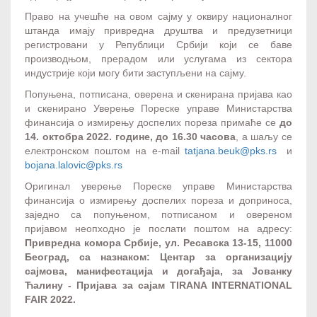
Право на учешће на овом сајму у оквиру националног
штанда имају привредна друштва и предузетници
регистровани у Републици Србији који се баве
производњом, прерадом или услугама из сектора
индустрије који могу бити заступљени на сајму.
Попуњена, потписана, оверена и скенирана пријава као
и скенирано Уверење Пореске управе Министарства
финансија о измирењу доспелих пореза примаће се
до
14. октобра 2022. године, до 16.30 часова
, а шаљу се
електронском поштом на e-mail
tatjana.beuk@pks.rs
и
bojana.lalovic@pks.rs
Оригинал уверење Пореске управе Министарства
финансија о измирењу доспелих пореза и доприноса,
заједно са попуњеном, потписаном и овереном
пријавом неопходно је послати поштом на адресу:
Привредна комора Србије, ул. Ресавска 13-15, 11000
Београд, са назнаком: Центар за организацију
сајмова, манифестација и догађаја, за Јованку
Ћалину - Пријава за сајам TIRANA INTERNATIONAL
FAIR 2022.