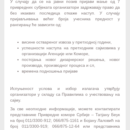
У случају да се на јавни позив пријави мање од 7
привредних субјеката организатори задржавају право да
без икаквих последица откаже наступ. У случају
пријављивања већег броја учесника предност у
рангирању ће зависити од:
висине оствареног извоза у претходној години,
успешности наступа на претходним сајмовима у
организацији Агенције или Коморе,
постојања новог дизајнерског решења, новог
производа, производног процеса и сл,
времена подношења пријаве
Испуњеност услова и избор излагача утврђују
организатори у складу са Правилима о учествовању на
сајму.
За све неопходне информације, можете контактирати
представнике Привредне коморе Србије – Татјану Беук
на број 011/3300-912; 066/875-1161 и Бојану Лаловић на
број 011/3300-919; 066/875-12-64 или представника