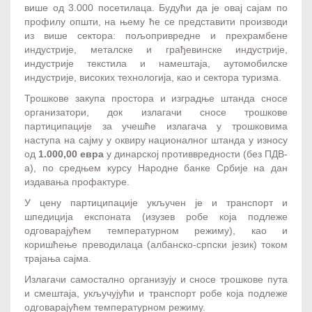
више од 3.000 посетилаца. Будући да је овај сајам по
профилу општи, на њему ће се представити производи
из више сектора: пољопривредне и прехрамбене
индустрије, металске и грађевинске индустрије,
индустрије текстила и намештаја, аутомобилске
индустрије, високих технологија, као и сектора туризма.
Трошкове закупа простора и изградње штанда сносе
организатори, док излагачи сносе трошкове
партиципације за учешће излагача у трошковима
наступа на сајму у оквиру националног штанда у износу
од
1.000,00 евра
у динарској противвредности (без ПДВ-
а), по средњем курсу Народне банке Србије на дан
издавања профактуре.
У цену партиципације укључен је и транспорт и
шпедиција експоната (изузев робе која подлеже
одговарајућем температурном режиму), као и
коришћење преводилаца (албанско-српски језик) током
трајања сајма.
Излагачи самостално организују и сносе трошкове пута
и смештаја, укључујући и транспорт робе која подлеже
одговарајућем температурном режиму.