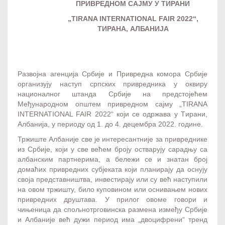
ПРИВРЕДНОМ САЈМУ У ТИРАНИ
„TIRANA INTERNATIONAL FAIR 2022“,
ТИРАНА, АЛБАНИЈА
Развојна агенција Србије и Привредна комора Србије
организују наступ српских привредника у оквиру
националног штанда Србије на предстојећем
Међународном општем привредном сајму „TIRANA
INTERNATIONAL FAIR 2022“ који се одржава у Tирани,
Албанија, у периоду од 1. до 4. децембра 2022. године.
Тржиште Албаније све је интересантније за привреднике
из Србије, који у све већем броју остварују сарадњу са
албанским партнерима, а бележи се и знатан број
домаћих привредних субјеката који планирају да оснују
своја представништва, инвестирају или су већ наступили
на овом тржишту, било куповином или оснивањем нових
привредних друштава. У прилог овоме говори и
чињеница да спољнотрговинска размена између Србије
и Албаније већ дужи период има „двоцифрени“ тренд