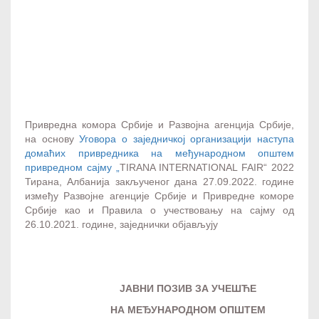
B2B meetings - Evropska mreža preduzetništva
Привредна комора Србије и Развојна агенција Србије,
на основу
Уговора о заједничкој организацији наступа
домаћих привредника на међународном општем
привредном сајму „
TIRANA INTERNATIONAL FAIR“ 2022
Тирана, Албанија закљученог дана 27.09.2022. године
између Развојне агенције Србије и Привредне коморе
Србије као и Правила о учествовању на сајму од
26.10.2021. године, заједнички објављују
ЈАВНИ ПОЗИВ ЗА УЧЕШЋЕ
НА МЕЂУНАРОДНОМ ОПШТЕМ