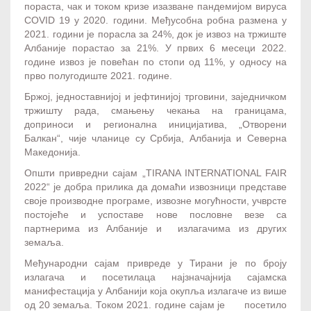
пораста, чак и током кризе изазване пандемијом вируса
COVID 19 у 2020. години. Међусобна робна размена у
2021. години је порасла за 24%, док је извоз на тржиште
Албаније порастао за 21%. У првих 6 месеци 2022.
године извоз је повећан по стопи од 11%, у односу на
прво полугодиште 2021. године.
Бржој, једноставнијој и јефтинијој трговини, заједничком
тржишту рада, смањењу чекања на границама,
доприноси и регионална иницијатива, „Отворени
Балкан“, чије чланице су Србија, Албанија и Северна
Македонија.
Општи привредни сајам „TIRANA INTERNATIONAL FAIR
2022“ је добра прилика да домаћи извозници представе
своје прoизводне програме, извозне могућности, учврсте
постојеће и успоставе нове пословне везе са
партнерима из Албаније и излагачима из других
земаља.
Међународни сајам привреде у Тирани је по броју
излагача и посетилаца најзначајнија сајамска
манифестација у Албанији која окупља излагаче из више
од 20 земаља. Током 2021. године сајам је посетило