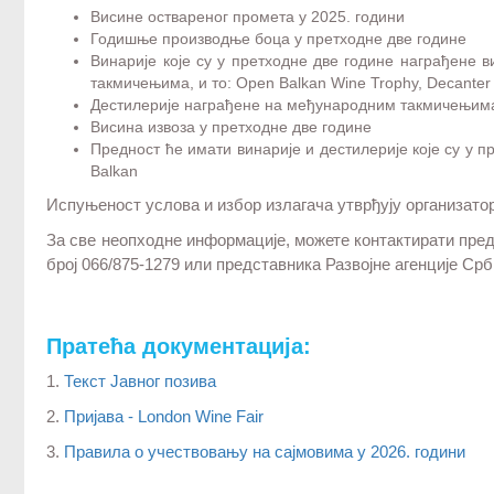
Висине оствареног промета у 2025. години
Годишње производње боца у претходне две године
Винарије које су у претходне две године награђене
такмичењима, и то: Open Balkan Wine Trophy, Decante
Дестилерије награђене на међународним такмичењима (О
Висина извоза у претходне две године
Предност ће имати винарије и дестилерије које су у п
Balkan
Испуњеност услова и избор излагача утврђују организато
За све неопходне информације, можете контактирати пре
број 066/875-1279 или представника Развојне агенције Срби
Пратећа документација:
1.
Текст Јавног позива
2.
Пријава - London Wine Fair
3.
Правила о учествовању на сајмовима у 2026. години