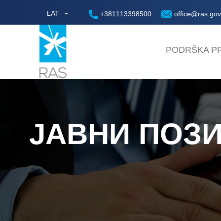
LAT
+381113398500
office@ras.gov
PODRŠKA PR
ЈАВНИ ПОЗИВ