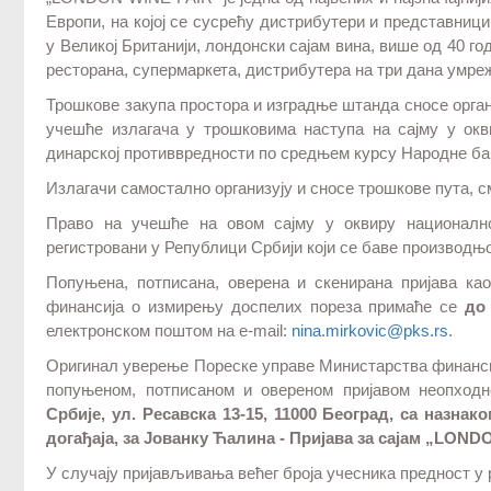
Европи, на коjoj се сусрећу дистрибутери и представниц
у Великој Британији, лондонски сајам вина, више од 40 г
ресторана, супермаркета, дистрибутера на три дана умр
Трошкове закупа простора и изградње штанда сносе орган
учешће излагача у трошковима наступа на сајму у ок
динарској противвредности по средњем курсу Народне ба
Излагачи самостално организују и сносе трошкове пута, с
Право на учешће на овом сајму у оквиру националн
регистровани у Републици Србији који се баве производњо
Попуњена, потписана, оверена и скенирана пријава к
финансија о измирењу доспелих пореза примаће се
до 
електронском поштом на e-mail:
nina.mirkovic@pks.rs
.
Оригинал уверење Пореске управе Министарства финансиј
попуњеном, потписаном и овереном пријавом неопход
Србије, ул. Ресавска 13-15, 11000 Београд, са назнак
догађаја, за Јованку Ћалина - Пријава за сајам „LOND
У случају пријављивања већег броја учесника предност у 