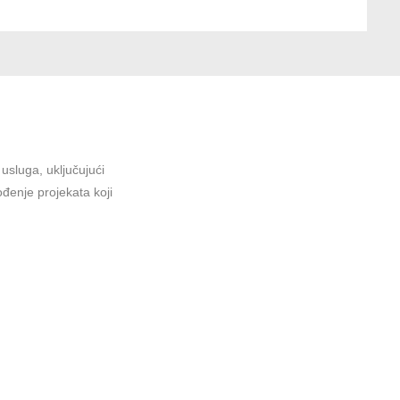
sluga, uključujući
ođenje projekata koji