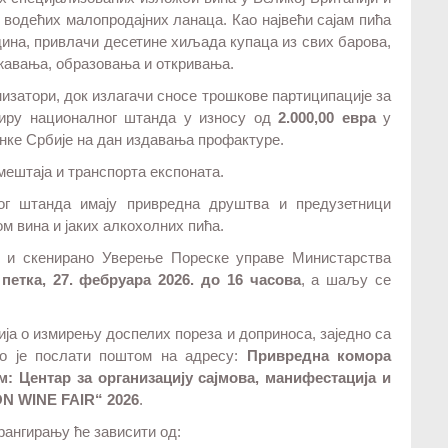
и водећих малопродајних ланаца. Као највећи сајам пића
одина, привлачи десетине хиљада купаца из свих барова,
ежавања, образовања и откривања.
изатори, док излагачи сносе трошкове партиципације за
виру националног штанда у износу од
2.000,00 евра
у
нке Србије на дан издавања профактуре.
мештаја и транспорта експоната.
ог штанда имају привредна друштва и предузетници
м вина и јаких алкохолних пића.
ао и скенирано Уверење Пореске управе Министарства
петка, 27. фебруара 2026. до 16 часова
, а шаљу се
а о измирењу доспелих пореза и доприноса, заједно са
но је послати поштом на адресу:
Привредна комора
ом: Центар за организацију сајмова, манифестација и
ON WINE FAIR“ 2026
.
рангирању ће зависити од: