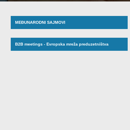
MEĐUNARODNI SAJMOVI
B2B meetings - Evropska mreža preduzetništva