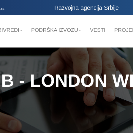
Razvojna agencija Srbije
.rs
IVREDI
PODRŠKA IZVOZU
VESTI
PROJE
 - LONDON WI