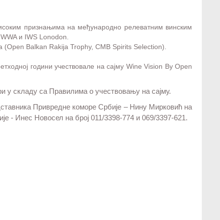
 високим признањима на међународно релеватним винским
r WWA и IWS Lonodon.
pen Balkan Rakija Trophy, CMB Spirits Selection).
ретходној години учествовале на сајму Wine Vision By Open
ри у складу са Правилима о учествовању на сајму.
дставника Привредне коморе Србије – Нину Мирковић на
је - Инес Новосел на број 011/3398-774 и 069/3397-621.