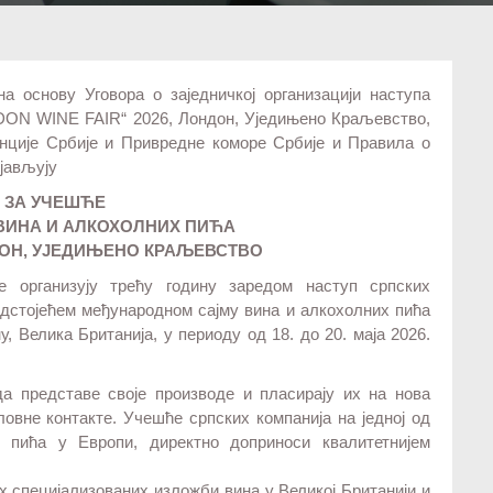
на основу Уговора о заједничкој организацији наступа
DON WINE FAIR“ 2026, Лондон, Уједињено Краљевство,
генције Србије и Привредне коморе Србије и Правила о
бјављују
 ЗА УЧЕШЋЕ
ВИНА И АЛКОХОЛНИХ ПИЋА
НДОН, УЈЕДИЊЕНО КРАЉЕВСТВО
е организују трећу годину заредом наступ српских
едстојећем међународном сајму вина и алкохолних пића
 Велика Британија, у периоду од 18. до 20. маја 2026.
а представе своје производе и пласирају их на нова
ловне контакте. Учешће српских компанија на једној од
 пића у Европи, директно доприноси квалитетнијем
их специјализованих изложби вина у Великој Британији и