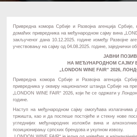
Привредна комора Србије и Развојна агенција Србије, 
домаћих привредника на међународном сајму вина „LON
закљученог дана 10.12.2025. године између Развојне а
учествовању на сајму од 04.08.2025. године, заједнички о
ЈАВНИ ПОЗИВ
НА МЕЂУНАРОДНОМ САЈМУ 
„LONDON WINE FAIR“ 2026, ЛО
Привредна комора Србије и Развојна агенција Србиј
привредника у оквиру националног штанда Србије на пр
„LONDON WINE FAIR“ 2026, који ће се одржати у Лондону,
године.
Наступ на међународном сајму омогућава излагачима д
тржишта, као и да поспеше постојеће и стекну нове пос
угледнијих међународних изложби вина и алкохолних
позиционирању српских брендова и укупном извозу.
„LONDON WINE FAIR“ је једна од највећих и најзначајниј