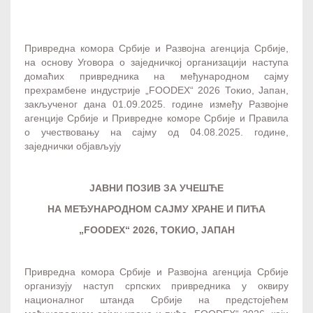
Привредна комора Србије и Развојна агенција Србије,
на основу Уговора о заједничкој организацији наступа
домаћих привредника на међународном сајму
прехрамбене индустрије „FOODEX“ 2026 Токио, Јапан,
закљученог дана 01.09.2025. године између Развојне
агенције Србије и Привредне коморе Србије и Правила
о учествовању на сајму од 04.08.2025. године,
заједнички објављују
ЈАВНИ ПОЗИВ ЗА УЧЕШЋЕ
НА МЕЂУНАРОДНОМ САЈМУ
ХРАНЕ И ПИЋА
„
FOODEX
“ 202
6
, ТОКИО, ЈАПАН
Привредна комора Србије и Развојна агенција Србије
организују наступ српских привредника у оквиру
националног штанда Србије на предстојећем