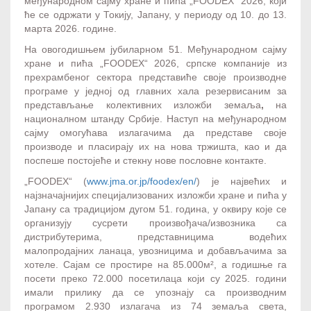
међународном сајму хране и пића „FOODEX“ 2026, који
ће се одржати у Токију, Јапану, у периоду од 10. до 13.
марта 2026. године.
На овогодишњем јубиларном 51. Међународном сајму
хране и пића „FOODEX“ 2026, српске компаније из
прехрамбеног сектора представиће своје производне
програме у једној од главних хала резервисаним за
представљање колективних изложби земаља
,
на
националном штанду Србије. Наступ на међународном
сајму омогућава излагачима да представе своје
производе и пласирају их на нова тржишта, као и да
поспеше постојеће и стекну нове пословне контакте.
„FOODEX“ (
www.jma.or.jp/foodex/en/
) је највећих и
најзначајнијих специјализованих изложби хране и пића у
Јапану са традицијом дугом 51. година, у оквиру које се
организују сусрети произвођача/извозника са
дистрибутерима, представницима водећих
малопродајних ланаца, увозницима и добављачима за
хотеле. Сајам се простире на 85.000м², а годишње га
посети преко 72.000 посетилаца који су 2025. години
имали прилику да се упознају са производним
програмом 2.930 излагача из 74 земаља света,