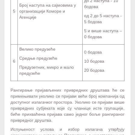
до 2 наступа - 10
Број наступа на сајмовима у
бодова
5
организацији Коморе и
од 2 до 5 наступа -
Агенције
5 бодова
5 и више наступа –
0 бодова
Велико предузеће
0 бодова
Средње предузеће
6
10 бодова
Предузетник, микро и мало
20 бодова
предузеће
Рангирање пријављених привредних друштава ће се
примењивати уколико се пријави већи број компанија од
доступног излагачког простора. Уколико се пријави више
привредних субјеката које су чланице исте групације,
биће прихваћена пријава само једног боље рангираног
привредног друштва.
Испуњеност услова и избор излагача утврђују