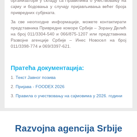
организатори у складу са Правилима о учествовању на
сајму и бодовања у случају пријављивања већег броја
привредних субјеката.
За све неопходне информације, можете контактирати
представника Привредне коморе Србије – Зорану Делић
на број 011/3304-540 и 066/875-1207 или представника
Развојне агенције Србије – Инес Новосел на број
011/3398-774 и 069/3397-621.
Пратећа документација:
1.
Текст Јавног позива
2.
Пријава - FOODEX 2026
3.
Правила о учествовању на сајмовима у 2026. години
Razvojna agencija Srbije