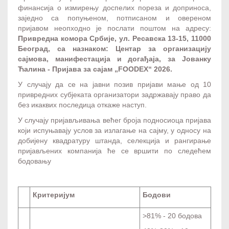
финансија о измирењу доспелих пореза и доприноса,
заједно са попуњеном, потписаном и овереном
пријавом неопходно је послати поштом на адресу:
Привредна комора Србије, ул. Ресавска 13-15, 11000
Београд, са назнаком: Центар за организацију
сајмова, манифестација и догађаја, за Јованку
Ћалина - Пријава за сајам „
FOODEX
“ 2026.
У случају да се на јавни позив пријави мање од 10
привредних субјеката организатори задржавају право да
без икаквих последица откаже наступ.
У случају пријављивања већег броја подносиоца пријава
који испуњавају услов за излагање на сајму, у односу на
добијену квадратуру штанда, селекција и рангирање
пријављених компанија ће се вршити по следећем
бодовању
Критеријум
Бодови
>81% - 20 бодова