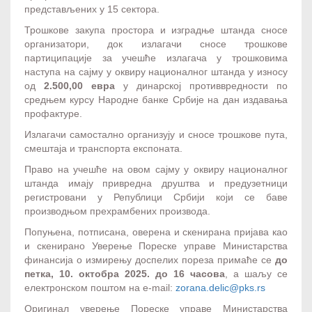
представљених у 15 сектора.
Трошкове закупа простора и изградње штанда сносе
организатори, док излагачи сносе трошкове
партиципације за учешће излагача у трошковима
наступа на сајму у оквиру националног штанда у износу
од
2.500,00 евра
у динарској противвредности по
средњем курсу Народне банке Србије на дан издавања
профактуре.
Излагачи самостално организују и сносе трошкове пута,
смештаја и транспорта експоната.
Право на учешће на овом сајму у оквиру националног
штанда имају привредна друштва и предузетници
регистровани у Републици Србији који се баве
производњом прехрамбених производа.
Попуњена, потписана, оверена и скенирана пријава као
и скенирано Уверење Пореске управе Министарства
финансија о измирењу доспелих пореза примаће се
до
петка,
10
. октобра 202
5
. до 16 часова
, а шаљу се
електронском поштом на e-mail:
zorana.delic@pks.rs
Оригинал уверење Пореске управе Министарства