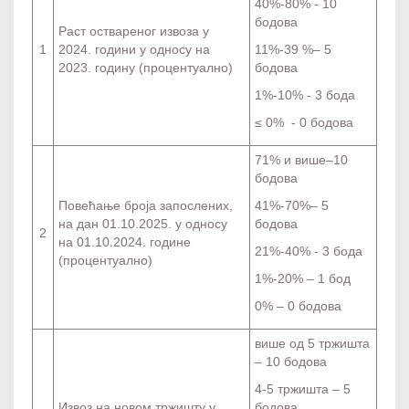
40%-80% - 10
бодова
Раст оствареног извоза у
1
2024. години у односу на
11%-39 %– 5
2023. годину (процентуално)
бодова
1%-10% - 3 бода
≤ 0% - 0 бодова
71% и више–10
бодова
Повећање броја запослених,
41%-70%– 5
на дан 01.10.2025. у односу
бодова
2
на 01.10.2024. године
21%-40% - 3 бода
(процентуално)
1%-20% – 1 бод
0% – 0 бодова
више од 5 тржишта
– 10 бодова
4-5 тржишта – 5
Извоз на новом тржишту у
бодова