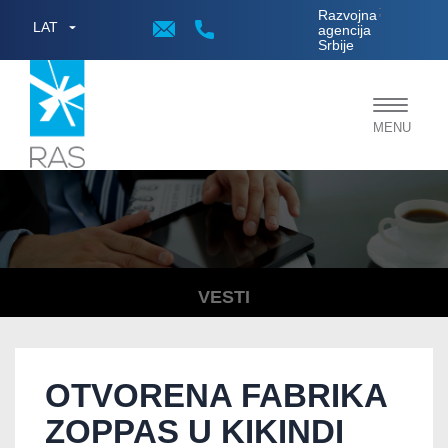
;
Razvojna
LAT
agencija
Srbije
Toggle
MENU
navigat
VESTI
OTVORENA FABRIKA
ZOPPAS U KIKINDI