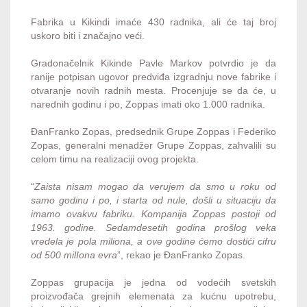
Fabrika u Kikindi imaće 430 radnika, ali će taj broj
uskoro biti i značajno veći.
Gradonačelnik Kikinde Pavle Markov potvrdio je da
ranije potpisan ugovor predviđa izgradnju nove fabrike i
otvaranje novih radnih mesta. Procenjuje se da će, u
narednih godinu i po, Zoppas imati oko 1.000 radnika.
ĐanFranko Zopas, predsednik Grupe Zoppas i Federiko
Zopas, generalni menadžer Grupe Zoppas, zahvalili su
celom timu na realizaciji ovog projekta.
“
Zaista nisam mogao da verujem da smo u roku od
samo godinu i po, i starta od nule, došli u situaciju da
imamo ovakvu fabriku. Kompanija Zoppas postoji od
1963. godine. Sedamdesetih godina prošlog veka
vredela je pola miliona, a ove godine ćemo dostići cifru
od 500 milIona evra
”, rekao je ĐanFranko Zopas.
Zoppas grupacija je jedna od vodećih svetskih
proizvođača grejnih elemenata za kućnu upotrebu,