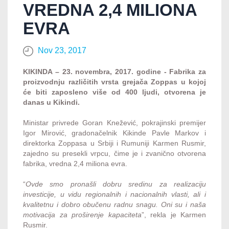
VREDNA 2,4 MILIONA
EVRA
Nov 23, 2017
KIKINDA – 23. novembra, 2017. godine - Fabrika za
proizvodnju različitih vrsta grejača Zoppas u kojoj
će biti zaposleno više od 400 ljudi, otvorena je
danas u Kikindi.
Ministar privrede Goran Knežević, pokrajinski premijer
Igor Mirović, gradonačelnik Kikinde Pavle Markov i
direktorka Zoppasa u Srbiji i Rumuniji Karmen Rusmir,
zajedno su presekli vrpcu, čime je i zvanično otvorena
fabrika, vredna 2,4 miliona evra.
“
Ovde smo pronašli dobru sredinu za realizaciju
investicije, u vidu regionalnih i nacionalnih vlasti, ali i
kvalitetnu i dobro obučenu radnu snagu. Oni su i naša
motivacija za proširenje kapaciteta
”, rekla je Karmen
Rusmir.