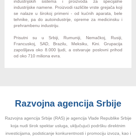
industrijskih sistema i proizvoda za specijalne
industrijske namene. Proizvodi različite vrste grejača koji
se nalaze u širokoj primeni - od kućnih aparata, bele
tehnike, pa do autoindustrije, opreme za medicinsku i
prehrambenu industriju.
Prisutni su u Srbiji, Rumuniji, Nemačkoj, Rusiji,
Francuskoj, SAD, Brazilu, Meksiku, Kini. Grupacija
zapošljava oko 8.000 ljudi, a ostvaruje poslovni prihod
od oko 710 miliona evra.
Razvojna agencija Srbije
Razvojna agencija Srbije (RAS) je agencija Vlade Republike Srbije
koja nudi širok spektar usluga, uključujući podršku direktnim
investicijama, podsticanje konkurentnosti i promociju izvoza, kao i