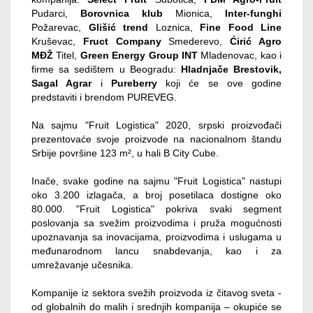
Pudarci,
Borovnica klub
Mionica,
Inter-funghi
Požarevac,
Glišić trend
Loznica,
Fine Food Line
Kruševac,
Fruct Company
Smederevo,
Ćirić Agro
MĐŽ
Titel,
Green Energy Group INT
Mladenovac, kao i
firme sa sedištem u Beogradu:
Hladnjače
Brestovik,
Sagal Agrar
i
Pureberry
koji će se ove godine
predstaviti i brendom PUREVEG.
Na sajmu "Fruit Logistica" 2020, srpski proizvođači
prezentovaće svoje proizvode na nacionalnom štandu
Srbije površine 123 m², u hali B City Cube.
Inače, svake godine na sajmu "Fruit Logistica" nastupi
oko 3.200 izlagača, a broj posetilaca dostigne oko
80.000. "Fruit Logistica" pokriva svaki segment
poslovanja sa svežim proizvodima i pruža mogućnosti
upoznavanja sa inovacijama, proizvodima i uslugama u
međunarodnom lancu snabdevanja, kao i za
umrežavanje učesnika.
Kompanije iz sektora svežih proizvoda iz čitavog sveta -
od globalnih do malih i srednjih kompanija – okupiće se