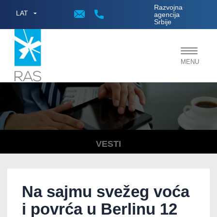
;
Razvojna
LAT
agencija
Srbije
Toggle
MENU
navigat
VESTI
Na sajmu svežeg voća
i povrća u Berlinu 12