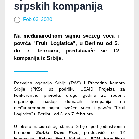
srpskih kompanija
Feb 03, 2020
Na međunarodnom sajmu svežeg voća i
povrća "Fruit Logistica", u Berlinu od 5.
do 7. februara, predstaviće se 12
kompanija iz Srbije.
Razvojna agencija Srbije (RAS) i Privredna komora
Srbije (PKS), uz podršku USAID Projekta za
konkurentnu privredu, drugu godinu za redom,
organizuju nastup domaćih kompanija na
međunarodnom sajmu svežeg voća i povrća "Fruit
Logistica" u Berlinu, od 5. do 7. februara.
U okviru nacionalnog štanda Srbije, pod jedinstvenim
brendom
Serbia Does Fruit
, predstaviće se 12
kompanija:
Select Fruit
Subotica,
PDM Agro-Fruit