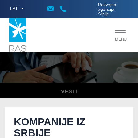
;
Razvojna
LAT
agencija
Srbije
Toggle
MENU
navigat
VESTI
KOMPANIJE IZ
SRBIJE