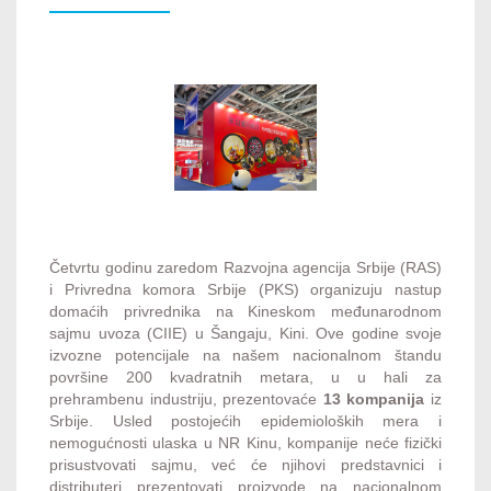
Četvrtu godinu zaredom Razvojna agencija Srbije (RAS)
i Privredna komora Srbije (PKS) organizuju nastup
domaćih privrednika na Kineskom međunarodnom
sajmu uvoza (CIIE) u Šangaju, Kini. Ove godine svoje
izvozne potencijale na našem nacionalnom štandu
površine 200 kvadratnih metara, u u hali za
prehrambenu industriju, prezentovaće
13 kompanija
iz
Srbije. Usled postojećih epidemioloških mera i
nemogućnosti ulaska u NR Kinu, kompanije neće fizički
prisustvovati sajmu, već će njihovi predstavnici i
distributeri prezentovati proizvode na nacionalnom