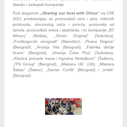
štandu i zastupati kompanije
Pod sloganom
„Sharing our best with China“
na CIIE
2021 predstavljaju se proizvođači vina i pića, mlečnih
proizvoda, smrznutog voća i povrća, proizvoda od
tartufa, proizvođači mesa i sladoleda, i to kompanije „BT
Winery” (Beška), „Simex Original” (Subotica),
„Fruškogorski vinogradi” (Banoštor), „Pivara Dogma”
(Beograd), „Aronija Vita (Beograd), „Fabrika dečije
hrane” (Beograd), „Vinarija Čoka Plus” (Subotica),
„Klanica prerada mesa i trgovina Nedeljkovć” (Šašinci),
„ITN Group” (Beograd), „Mlekara Ub” (Ub), „Mlekara
Šabac” (Šabac). „Damar Confit” (Beograd) i „Imlek”
(Beograd).