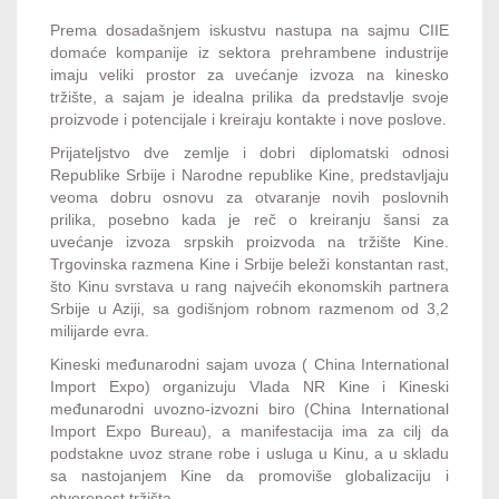
Prema dosadašnjem iskustvu nastupa na sajmu CIIE
domaće kompanije iz sektora prehrambene industrije
imaju veliki prostor za uvećanje izvoza na kinesko
tržište, a sajam je idealna prilika da predstavlje svoje
proizvode i potencijale i kreiraju kontakte i nove poslove.
Prijateljstvo dve zemlje i dobri diplomatski odnosi
Republike Srbije i Narodne republike Kine, predstavljaju
veoma dobru osnovu za otvaranje novih poslovnih
prilika, posebno kada je reč o kreiranju šansi za
uvećanje izvoza srpskih proizvoda na tržište Kine.
Trgovinska razmena Kine i Srbije beleži konstantan rast,
što Kinu svrstava u rang najvećih ekonomskih partnera
Srbije u Aziji, sa godišnjom robnom razmenom od 3,2
milijarde evra.
Kineski međunarodni sajam uvoza ( China International
Import Expo) organizuju Vlada NR Kine i Kineski
međunarodni uvozno-izvozni biro (China International
Import Expo Bureau), a manifestacija ima za cilj da
podstakne uvoz strane robe i usluga u Kinu, a u skladu
sa nastojanjem Kine da promoviše globalizaciju i
otvorenost tržišta.