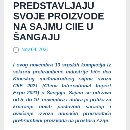
PREDSTAVLJAJU
SVOJE PROIZVODE
NA SAJMU CIIE U
ŠANGAJU
Nov 04, 2021
I ovog novembra 13 srpskih kompanija iz
sektora prehrambene industrije biće deo
Kineskog međunarodnog sajma uvoza
CIIE 2021 (
China International Import
Expo 2021)
u Šangaju. Sajam se održava
od 5. do 10. novembra i dobra je prilika za
kreiranje novih poslovnih saradnji i
uvećanje izvoza domaćih proizvođača
prehrambeni proizvoda na prostoru Azije.