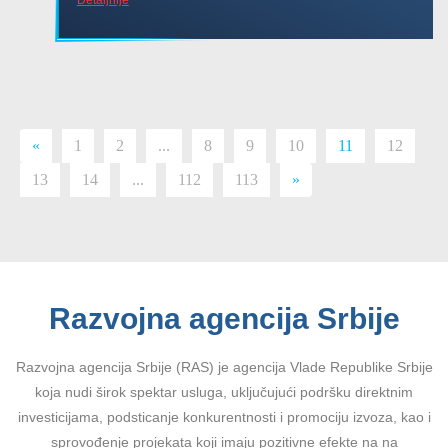
«
1
2
...
8
9
10
11
12
13
14
...
112
113
»
Razvojna agencija Srbije
Razvojna agencija Srbije (RAS) je agencija Vlade Republike Srbije
koja nudi širok spektar usluga, uključujući podršku direktnim
investicijama, podsticanje konkurentnosti i promociju izvoza, kao i
sprovođenje projekata koji imaju pozitivne efekte na na