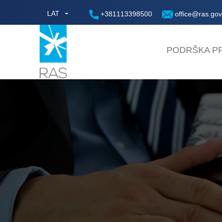
LAT
+381113398500
office@ras.gov
PODRŠKA PR