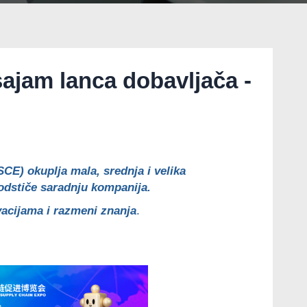
ajam lanca dobavljača -
CE) okuplja mala, srednja i velika
odstiče saradnju kompanija.
ovacijama i razmeni znanja
.