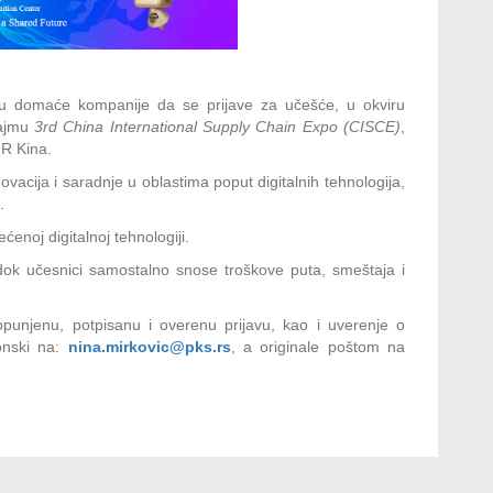
aju domaće kompanije da se prijave za učešće, u okviru
sajmu
3rd China International Supply Chain Expo (CISCE)
,
NR Kina.
vacija i saradnje u oblastima poput digitalnih tehnologija,
.
ćenoj digitalnoj tehnologiji.
 dok učesnici samostalno snose troškove puta, smeštaja i
punjenu, potpisanu i overenu prijavu, kao i uverenje o
onski na:
nina.mirkovic@pks.rs
, a originale poštom na