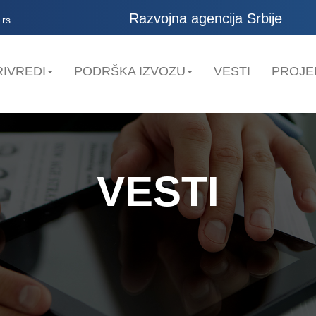
Razvojna agencija Srbije
.rs
IVREDI
PODRŠKA IZVOZU
VESTI
PROJE
VESTI