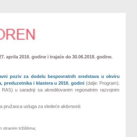
 aprila 2016. godine i trajaće do 30.06.2018. godine.
avni poziv za dodelu bespovratnih sredstava u okviru
, preduzetnika i klastera u 2016. godini
(dalje: Program).
: RAS) u saradnji sa akreditovanim regionalnim razvojnim
a pružaoca usluga za sledeće aktivnosti:
 stranim tržištima;