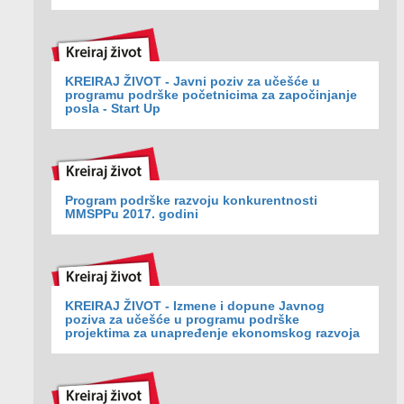
KREIRAJ ŽIVOT - Javni poziv za učešće u
programu podrške početnicima za započinjanje
posla - Start Up
Program podrške razvoju konkurentnosti
MMSPPu 2017. godini
KREIRAJ ŽIVOT - Izmene i dopune Javnog
poziva za učešće u programu podrške
projektima za unapređenje ekonomskog razvoja