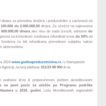
0
dinara za privredna društva i preduzetnike u zavisnosti od
 100.000 do 2.000.000,00
dinara. Za učešće na sajmovima
 600.000,00 dinara
ako nisu do sada izvozili, odnosno
do
ovora sa korisnikom sredstava refundirati iznos
do 50%
od
Sredstva će biti refundirana privrednom subjektu nakon
im aktivnostima.
va 2016
www.godinapreduzetnistva.rs
i u štampanom
Agenciji, na broj telefona:
011/33 98 900
ili na
e podnose lično ili preporučenom poštom akreditovanim
va na javni poziv za učešće po Programu podrške
i klastera u 2016. godini.
Listu Akreditovanih regionalnih