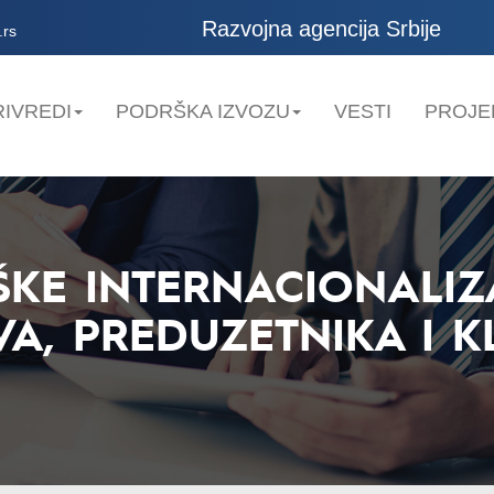
Razvojna agencija Srbije
.rs
IVREDI
PODRŠKA IZVOZU
VESTI
PROJE
E INTERNACIONALIZA
VA, PREDUZETNIKA I K