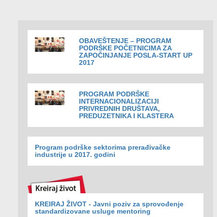
OBAVEŠTENJE – PROGRAM
PODRŠKE POČETNICIMA ZA
ZAPOČINJANJE POSLA-START UP
2017
PROGRAM PODRŠKE
INTERNACIONALIZACIJI
PRIVREDNIH DRUŠTAVA,
PREDUZETNIKA I KLASTERA
Program podrške sektorima prerađivačke
industrije u 2017. godini
KREIRAJ ŽIVOT - Javni poziv za sprovođenje
standardizovane usluge mentoring