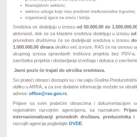
finansijskom sektoru;
sektoru usluga koje nisu predmet međunarodne trgovine;
organizaciji igara na sreću i lutrija.
Sredstva se dodeljuju u iznosu
od 50.000,00 do
1.000
.000,0
aktivnosti, dok se za klastere sredstva dodeljuju u iznosu
od
privrednim društvima će se dodeljivati sredstva u iznosu
do
1.000.000,00 dinara
ukoliko već izvoze. RAS će na osnovu ug
ukupnog iznosa opravdanih troškova projekta bez PDV-a. 
završetka projekta i dostavljanja izveštaja i dokaza o završen
Javni poziv će trajati do utroška sredstava.
Svi prateći obrasci dostupni su i na sajtu
Godina Preduzetništ
obliku u ARRA, a za sve dodatne informacije možete se obratiti 
adrese:
office@ras.gov.rs
.
Prijave sa svim pratećim obrascima i dokumentacijom s
regionalnim razvojnim agencijama, sa naznakom:
Prija
internacionalizaciji privrednih društava, preduzetnika 
razvojih agencija pogledajte
OVDE
.