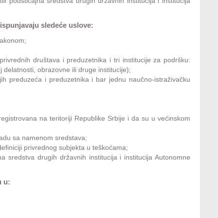
i podsticajna sredstva drugih državnih institucija i institucija
 ispunjavaju sledeće uslove:
 Zakonom;
vrednih društava i preduzetnika i tri institucije za podršku:
elatnosti, obrazovne ili druge institucije);
h preduzeća i preduzetnika i bar jednu naučno-istraživačku
;
registrovana na teritoriji Republike Srbije i da su u većinskom
ladu sa namenom sredstava;
efiniciji privrednog subjekta u teškoćama;
na sredstva drugih državnih institucija i institucija Autonomne
u u: