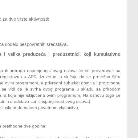
 za dve vrste aktivnosti:
 za dodelu bespovratnih sredstava.
 i velika preduzeća i preduzetnici, koji kumulativno
ja ili prerada (ispunjenost ovog uslova će se proveravati na
 registrovan u APR. Izuzetno, u slučaju da se pretežna šifra
ene ovim programom, a privredni subjekat obavlja i proizvodnu
ga se vidi da je svrha ovog programa u skladu sa prirodom
ja, a koja nije isključena ovim programom. Na osnovu toga će
atnih sredstava ceniti ispunjenost ovog uslova);
u većinskom domaćem privatnom vlasništvu;
a prethodne dve godine;