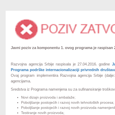
Javni poziv za komponentu 1. ovog programa je raspisan 27.
Razvojna agencija Srbije raspisala je 27.04.2016. godine
J
Programa podrške internacionalizaciji privrednih društava
Ovaj program implementira Razvojna agencija Srbije (dalje
agencijama.
Sredstva iz Programa namenjena su za sufinansiranje troškov
Novi dizajn proizvoda i ambalaže;
Poboljšanje postojećih i razvoj novih tehnoloških procesa;
Poboljšanje postojećih i razvoj novih proizvoda namenjenih
Testiranje novih proizvoda;