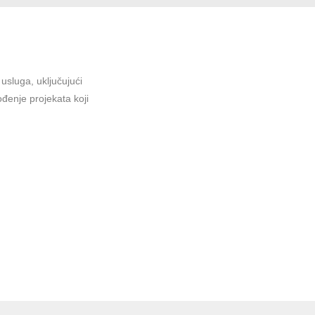
sluga, uključujući
ođenje projekata koji