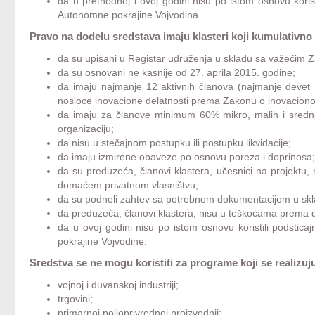
da u prethodnoj i ovoj godini nisu po istom osnovu koristil
Autonomne pokrajine Vojvodina.
Pravo na dodelu sredstava imaju klasteri koji kumulativno
da su upisani u Registar udruženja u skladu sa važećim
da su osnovani ne kasnije od 27. aprila 2015. godine;
da imaju najmanje 12 aktivnih članova (najmanje devet pri
nosioce inovacione delatnosti prema Zakonu o inovacionoj d
da imaju za članove minimum 60% mikro, malih i srednji
organizaciju;
da nisu u stečajnom postupku ili postupku likvidacije;
da imaju izmirene obaveze po osnovu poreza i doprinosa
da su preduzeća, članovi klastera, učesnici na projektu, 
domaćem privatnom vlasništvu;
da su podneli zahtev sa potrebnom dokumentacijom u sk
da preduzeća, članovi klastera, nisu u teškoćama prema d
da u ovoj godini nisu po istom osnovu koristili podsticaj
pokrajine Vojvodine.
Sredstva se ne mogu koristiti za programe koji se realizuj
vojnoj i duvanskoj industriji;
trgovini;
primarnoj poljoprivrednoj proizvodnji;