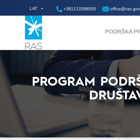
LAT
+381113398500
office@ras.gov
PODRŠKA PR
PROGRAM PODRŠK
DRUŠTA