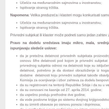
Učešće na međunarodnim sajmovima u inostranstvu;
Ispitivanje stranog tržišta.
Napomena
: Velika preduzeća i klasteri mogu konkurisati samo
Učešće na međunarodnim sajmovima u inostranstvu;
Ispitivanje stranog tržišta.
Privredni subjekat ili klaster može podneti samo jedan zahtev
Pravo na dodelu sredstava imaju mikro, mala, srednja
ispunjavaju sledeće uslove:
da je pretežna delatnost privrednih subjekata proizvodn
osnovu šifre delatnosti pod kojom je privredni subjekat
privrednog subjekta odnosi na delatnosti koje su isključ
delatnost, potrebno je da dostavi obrazloženje iz ko
dodatne delatnosti koju privredni subjekat takođe obavl
Komisija za ocenjivanje i izbor zahteva za dodelu bespovr
da su registrovani na teritoriji Republike Srbije i da su 
da su osnovani ne kasnije od 27. aprila 2014. godine;
da uspešno posluju prethodne dve godine;
da vode poslovne knjige po sistemu dvojnog knjigovodstv
da su izmirili obaveze po osnovu poreza i doprinosa;