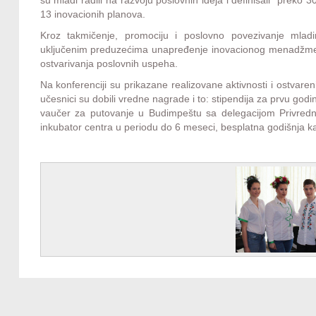
13 inovacionih planova.
Kroz takmičenje, promociju i poslovno povezivanje mla
uključenim preduzećima unapređenje inovacionog menadžmenta i
ostvarivanja poslovnih uspeha.
Na konferenciji su prikazane realizovane aktivnosti i ostvareni 
učesnici su dobili vredne nagrade i to: stipendija za prvu godi
vaučer za putovanje u Budimpeštu sa delegacijom Privredne
inkubator centra u periodu do 6 meseci, besplatna godišnja k