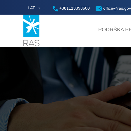
LAT
+381113398500
office@ras.gov
PODRŠKA PR