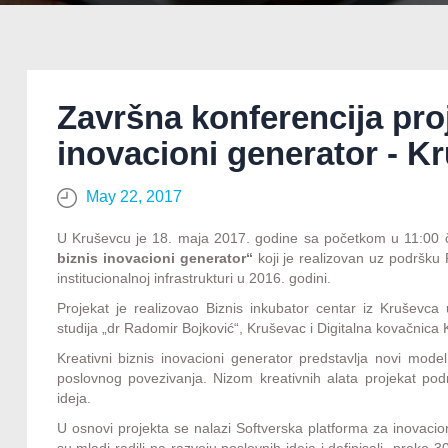
Završna konferencija proj
inovacioni generator - K
May 22, 2017
U Kruševcu je 18. maja 2017. godine sa početkom u 11:00 
biznis inovacioni generator“
koji je realizovan uz podršk
institucionalnoj infrastrukturi u 2016. godini.
Projekat je realizovao Biznis inkubator centar iz Kruševc
studija „dr Radomir Bojković“, Kruševac i Digitalna kovačnica
Kreativni biznis inovacioni generator predstavlja novi model
poslovnog povezivanja. Nizom kreativnih alata projekat podrž
ideja.
U osnovi projekta se nalazi Softverska platforma za inovac
su mladi radili na razvoju poslovnih ideja i definisali preko