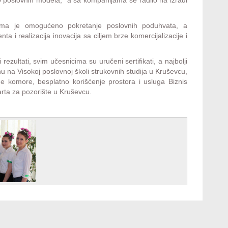
dima je omogućeno pokretanje poslovnih poduhvata, a
 realizacija inovacija sa ciljem brze komercijalizacije i
rezultati, svim učesnicima su uručeni sertifikati, a najbolji
nu na Visokoj poslovnoj školi strukovnih studija u Kruševcu,
 komore, besplatno korišćenje prostora i usluga Biznis
arta za pozorište u Kruševcu.