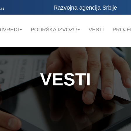
Razvojna agencija Srbije
.rs
IVREDI
PODRŠKA IZVOZU
VESTI
PROJE
VESTI