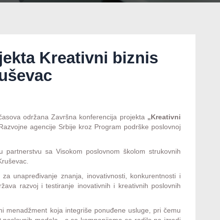
ekta Kreativni biznis
ruševac
časova održana Završna konferencija projekta
„Kreativni
u Razvojne agencije Srbije kroz Program podrške poslovnoj
a u partnerstvu sa Visokom poslovnom školom strukovnih
 Kruševac.
 za unapređivanje znanja, inovativnosti, konkurentnosti i
ava razvoj i testiranje inovativnih i kreativnih poslovnih
ioni menadžment koja integriše ponuđene usluge, pri čemu
 30 poslovnih modela, a sa kompanijama se radilo na izradi