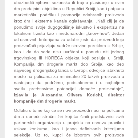
obezbediti njihovo sezonsko ili trajno plasiranje u svim
dm prodajnim objektima u Republici Srbiji, kao i potpunu
marketinšku podršku i promocije odabranih proizvoda
kroz dm i eksterne kanale oglašavanja. „Naš cilj je da
ponudimo svoje dugogodišnje iskustvo i ekspertizu na
lokalnom tržištu kao i međunarodni „know-how”. Jedan
od osnovnih kriterijuma za odabir jeste da proizvodi koje
proizvođači prijavljuju sadrže sirovine poreklom iz Srbije,
kao i da do sada nisu uvršteni u ponudu niti jednog
trgovinskog ili HORECA objekta koji posluje u Srbiji.
Kompanija dm drogerie markt doo Srbija, kao deo
najvećeg drogerijskog lanca u Evropi, odvojiće istaknuto
mesto na policama za minimalno 20 takvih proizvoda u
nastojanju da podržimo, podstaknemo i u najboljem
svetlu predstavimo potencijal domaće proizvodnje“,
izjavila je Alexandra Olivera Korichi, direktor
kompanije dm drogerie markt
.
Odluku o tome koji će se novi proizvodi naći na policama
dm-a doneće stručni žiri koji će činiti predstavnici svih
partnerskih organizacija u projektu na osnovu pravila i
uslova konkursa, kao i jasno definisanih kriterijuma
selekcije. Uz to, kupci će izborom ovih proizvoda