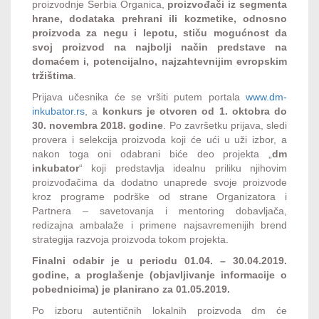
proizvodnje Serbia Organica,
proizvođači iz segmenta
hrane, dodataka prehrani ili kozmetike, odnosno
proizvoda za negu i lepotu, stiču mogućnost da
svoj proizvod na najbolji način predstave na
domaćem i, potencijalno, najzahtevnijim evropskim
tržištima
.
Prijava učesnika će se vršiti putem portala
www.dm-
inkubator.rs
, a
konkurs je otvoren od 1. oktobra do
30. novembra 2018. godine
. Po završetku prijava, sledi
provera i selekcija proizvoda koji će ući u uži izbor, a
nakon toga oni odabrani biće deo projekta „
dm
inkubator
“ koji predstavlja idealnu priliku njihovim
proizvođačima da dodatno unaprede svoje proizvode
kroz programe podrške od strane Organizatora i
Partnera – savetovanja i mentoring dobavljača,
redizajna ambalaže i primene najsavremenijih brend
strategija razvoja proizvoda tokom projekta.
Finalni odabir je u periodu 01.04. – 30.04.2019.
godine, a proglašenje (objavljivanje informacije o
pobednicima) je planirano za 01.05.2019.
Po izboru autentičnih lokalnih proizvoda dm će