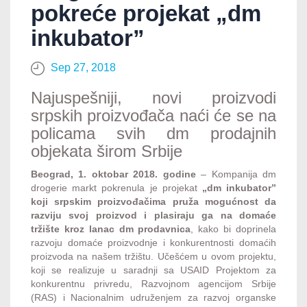
pokreće projekat „dm
inkubator”
Sep 27, 2018
Najuspešniji, novi proizvodi
srpskih proizvođača naći će se na
policama svih dm prodajnih
objekata širom Srbije
Beograd, 1. oktobar 2018. godine
– Kompanija dm
drogerie markt pokrenula je projekat
„dm inkubator”
koji srpskim proizvođačima pruža mogućnost da
razviju svoj proizvod i plasiraju ga na domaće
tržište kroz lanac dm prodavnica
, kako bi doprinela
razvoju domaće proizvodnje i konkurentnosti domaćih
proizvoda na našem tržištu. Učešćem u ovom projektu,
koji se realizuje u saradnji sa USAID Projektom za
konkurentnu privredu, Razvojnom agencijom Srbije
(RAS) i Nacionalnim udruženjem za razvoj organske