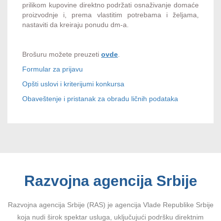
prilikom kupovine direktno podržati osnaživanje domaće
proizvodnje i, prema vlastitim potrebama i željama,
nastaviti da kreiraju ponudu dm-a.
Brošuru možete preuzeti
ovde
.
Formular za prijavu
Opšti uslovi i kriterijumi konkursa
Obaveštenje i pristanak za obradu ličnih podataka
Razvojna agencija Srbije
Razvojna agencija Srbije (RAS) je agencija Vlade Republike Srbije
koja nudi širok spektar usluga, uključujući podršku direktnim