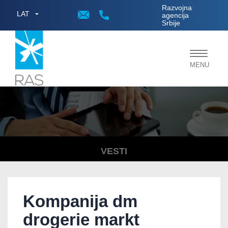
;
Razvojna
LAT
agencija
Srbije
Toggle
MENU
navigat
VESTI
Kompanija dm
drogerie markt