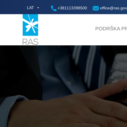
LAT
+381113398500
office@ras.gov
PODRŠKA PR