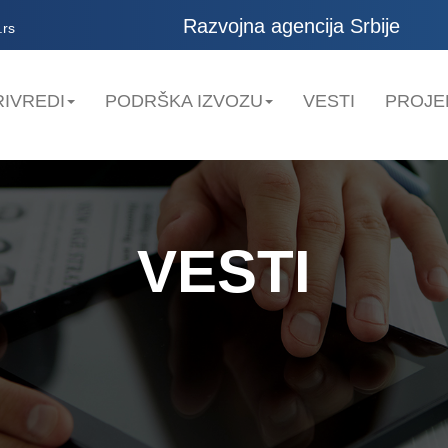
Razvojna agencija Srbije
.rs
IVREDI
PODRŠKA IZVOZU
VESTI
PROJE
VESTI