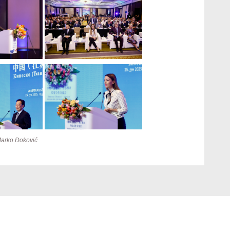
Marko
Đoković