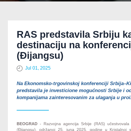
RAS predstavila Srbiju k
destinaciju na konferenci
(Đijangsu)
Jul 01, 2025
Na Ekonomsko-trgovinskoj konferenciji Srbija–Ki
predstavila je investicione mogućnosti Srbije i o
kompanijama zainteresovanim za ulaganja u proiz
BEOGRAD
- Razvojna agencija Srbije (RAS) učestvovala 
(Đijangsu), održanoj 25. juna 2025. godine u Kristalnoj 