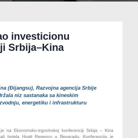
ao investicionu
ji Srbija–Kina
na (Đijangsu), Razvojna agencija Srbije
držala niz sastanaka sa kineskim
vodnju, energetiku i infrastrukturu
je na Ekonomsko-trgovinskoj konferenciji Srbija – Kina
sali hotela Hyatt Regency u Beogradu. Konferenciju je