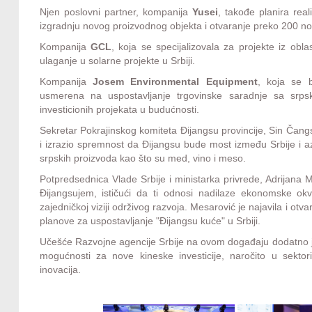
Njen poslovni partner, kompanija
Yusei
, takođe planira reali
izgradnju novog proizvodnog objekta i otvaranje preko 200 no
Kompanija
GCL
, koja se specijalizovala za projekte iz oblas
ulaganje u solarne projekte u Srbiji.
Kompanija
Josem
Environmental Equipment
, koja se b
usmerena na uspostavljanje trgovinske saradnje sa srpskim
investicionih projekata u budućnosti.
Sekretar Pokrajinskog komiteta Đijangsu provincije, Sin Čangsin
i izrazio spremnost da Đijangsu bude most između Srbije i 
srpskih proizvoda kao što su med, vino i meso.
Potpredsednica Vlade Srbije i ministarka privrede, Adrijana
Đijangsujem, ističući da ti odnosi nadilaze ekonomske ok
zajedničkoj viziji održivog razvoja. Mesarović je najavila i o
planove za uspostavljanje "Đijangsu kuće" u Srbiji.
Učešće Razvojne agencije Srbije na ovom događaju dodatno je 
mogućnosti za nove kineske investicije, naročito u sektorim
inovacija.