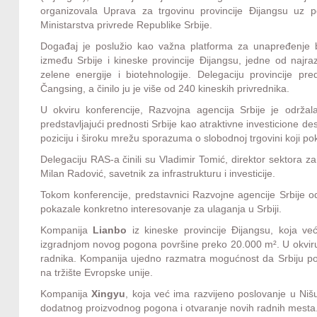
organizovala Uprava za trgovinu provincije Đijangsu uz
Ministarstva privrede Republike Srbije.
Događaj je poslužio kao važna platforma za unapređenje b
između Srbije i kineske provincije Đijangsu, jedne od najraz
zelene energije i biotehnologije. Delegaciju provincije pr
Čangsing, a činilo ju je više od 240 kineskih privrednika.
U okviru konferencije, Razvojna agencija Srbije je održala 
predstavljajući prednosti Srbije kao atraktivne investicione de
poziciju i široku mrežu sporazuma o slobodnoj trgovini koji pokri
Delegaciju RAS-a činili su Vladimir Tomić, direktor sektora za
Milan Radović, savetnik za infrastrukturu i investicije.
Tokom konferencije, predstavnici Razvojne agencije Srbije 
pokazale konkretno interesovanje za ulaganja u Srbiji.
Kompanija
Lianbo
iz kineske provincije Đijangsu, koja ve
izgradnjom novog pogona površine preko 20.000 m². U okviru 
radnika. Kompanija ujedno razmatra mogućnost da Srbiju poz
na tržište Evropske unije.
Kompanija
Xingyu
, koja već ima razvijeno poslovanje u Nišu,
dodatnog proizvodnog pogona i otvaranje novih radnih mesta