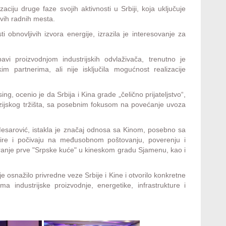
zaciju druge faze svojih aktivnosti u Srbiji, koja uključuje
vih radnih mesta.
ti obnovljivih izvora energije, izrazila je interesovanje za
avi proizvodnjom industrijskih odvlaživača, trenutno je
 partnerima, ali nije isključila mogućnost realizacije
g, ocenio je da Srbija i Kina grade „čelično prijateljstvo“,
azijskog tržišta, sa posebnim fokusom na povećanje uvoza
 Mesarović, istakla je značaj odnosa sa Kinom, posebno sa
vire i počivaju na međusobnom poštovanju, poverenju i
tvaranje prve "Srpske kuće" u kineskom gradu Sjamenu, kao i
osnažilo privredne veze Srbije i Kine i otvorilo konkretne
a industrijske proizvodnje, energetike, infrastrukture i