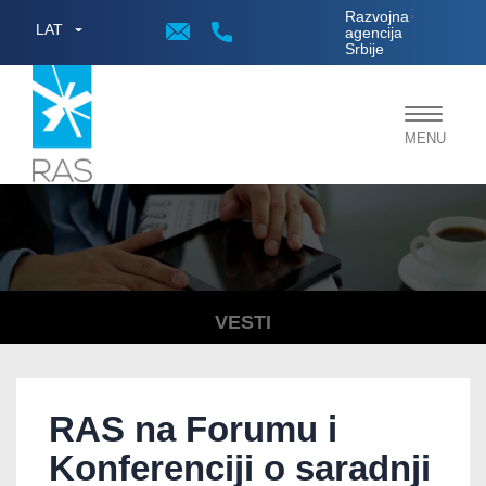
;
Razvojna
LAT
agencija
Srbije
Toggle
MENU
navigat
VESTI
RAS na Forumu i
Konferenciji o saradnji