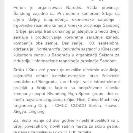
Forum je organizovala Narodna Vlada provincije
Šandong zajedno sa Privrednom komorom Srbije sa
ciljem daljeg unapređenja ekonomske saradnje i
trgovinske razmene između kineske provincije Šandong
i Srbije, jačanja tradicionalnog prijateljstva između dveju
zemalja i produbljivanja konkretne saradnje između
kompanija obe zemlje. Dan ranije, 09. septembra,
održana je i
Konferencija i privredni sastanci
u Kineskom
kulturnom centru u Beogradu u organizaciji Sektora za
industriju i informacione tehnologije provincije Šandong.
Srbiju i Kinu već povezuje nekoliko direktnih avio-linija,
zajednički centar kinesko-evropske brze železnice
nedaleko od Beograda, kao i brojni, veliki infrastrukturni
projekti u Srbiji u kojima su angažovane kineske
kompanije poput Shandong High-Speed grupe, dok su
među najvećim ulagačima i Zijin, Hbis, China Machinery
Engineering Corp. - CMEC, COSCO Serbia, Huawei,
Xingyu, Linglong.
Za nešto manje od dve godine kineski investitori su u
Srbiji povećali broj novih radnih mesta za skoro petinu,
te danas zapošljavaju oko 31.000 radnika.