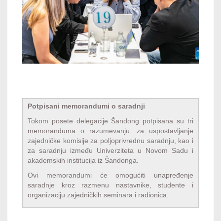
Potpisani memorandumi o saradnji
Tokom posete delegacije Šandong potpisana su tri
memoranduma o razumevanju: za uspostavljanje
zajedničke komisije za poljoprivrednu saradnju, kao i
za saradnju između Univerziteta u Novom Sadu i
akademskih institucija iz Šandonga.
Ovi memorandumi će omogućiti unapređenje
saradnje kroz razmenu nastavnike, studente i
organizaciju zajedničkih seminara i radionica.