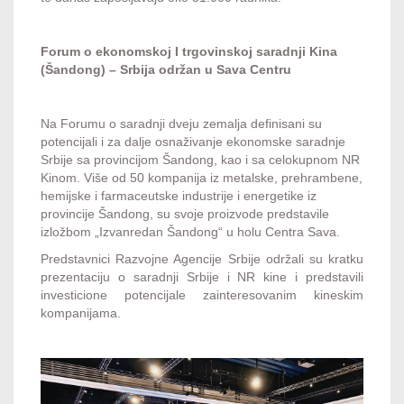
Forum o ekonomskoj I trgovinskoj saradnji Kina
(Šandong) – Srbija održan u Sava Centru
Na Forumu o saradnji dveju zemalja definisani su
potencijali i za dalje osnaživanje ekonomske saradnje
Srbije sa provincijom Šandong, kao i sa celokupnom NR
Kinom. Više od 50 kompanija iz metalske, prehrambene,
hemijske i farmaceutske industrije i energetike iz
provincije Šandong, su svoje proizvode predstavile
izložbom „Izvanredan Šandong“ u holu Centra Sava.
Predstavnici Razvojne Agencije Srbije održali su kratku
prezentaciju o saradnji Srbije i NR kine i predstavili
investicione potencijale zainteresovanim kineskim
kompanijama.