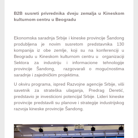
B2B susreti privrednika dveju zemalja u Kineskom
kulturnom centru u Beogradu
Ekonomska saradnja Srbije i kineske provincije Šandong
produbljena je novim susretom predstavnika 130
kompanija iz obe zemlje, koji su na konferenciji u
Beogradu u Kineskom kulturnom centru u organizaciji
Sektora za industriju i informacione tehnologije
provincije Šandong, razgovarali o mogućnostima
saradnje i zajedničkim projektima.
U okviru programa, ispred Razvojne agencije Srbije, viši
savetnik za strateška ulaganja, Predrag Deretić,
predstavio je investicioni potencijal Srbije. Lideri kineske
provincije predstavili su planove i strategije industrijskog
razvoja kineske provincije Šandong.