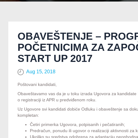
OBAVEŠTENJE – PROG
POČETNICIMA ZA ZAPO
START UP 2017
Aug 15, 2018
Poštovani kandidati,
Obaveštavamo vas da je u toku izrada Ugovora za kandidate koji s
o registraciji iz APR u predviđenom roku.
Uz Ugovore svi kandidati dobiće Odluku i obaveštenje sa doku
kompletan:
Četiri primerka Ugovora, potpisanih i pečatiranih;
Predračun, ponudu ili ugovor o realizaciji aktivnosti z
Ukoliko su sredstva odobrena za adaptaciju neophodna je d