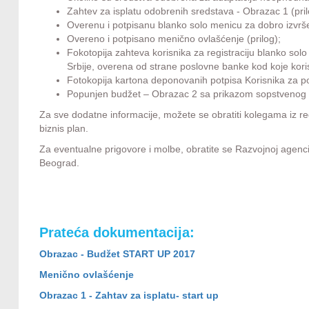
Zahtev za isplatu odobrenih sredstava - Obrazac 1 (pril
Overenu i potpisanu blanko solo menicu za dobro izvrše
Overeno i potpisano menično ovlašćenje (prilog);
Fokotopija zahteva korisnika za registraciju blanko so
Srbije, overena od strane poslovne banke kod koje kori
Fotokopija kartona deponovanih potpisa Korisnika za po
Popunjen budžet – Obrazac 2 sa prikazom sopstvenog u
Za sve dodatne informacije, možete se obratiti kolegama iz reg
biznis plan.
Za eventualne prigovore i molbe, obratite se Razvojnoj agenc
Beograd.
Prateća dokumentacija:
Obrazac - Budžet START UP 2017
Menično ovlašćenje
Obrazac 1 - Zahtav za isplatu- start up