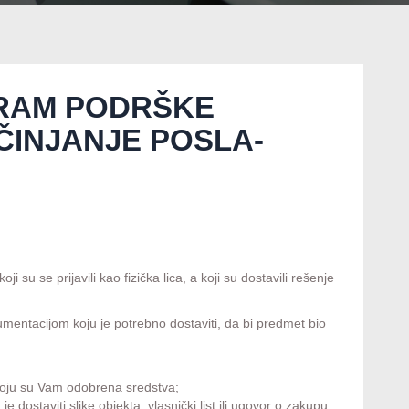
RAM PODRŠKE
ČINJANJE POSLA-
u se prijavili kao fizička lica, a koji su dostavili rešenje
mentacijom koju je potrebno dostaviti, da bi predmet bio
a koju su Vam odobrena sredstva;
ostaviti slike objekta, vlasnički list ili ugovor o zakupu;