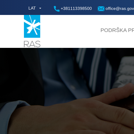
LAT
+381113398500
office@ras.gov
PODRŠKA PR