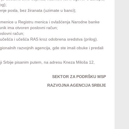
og);
nje posla, bez žiranata (uzimate u banci);
lo menice u Registru menica i ovlašćenja Narodne banke
snik ima otvoren poslovni račun;
slovni račun;
češća i učešća RAS kroz odobrena sredstva (prilog).
ionalnih razvojnih agencija, gde ste imali obuke i predali
iji Srbije pisanim putem, na adresu Kneza Miloša 12,
SEKTOR ZA PODRŠKU MSP
RAZVOJNA AGENCIJA SRBIJE