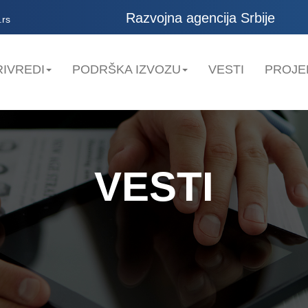
Razvojna agencija Srbije
.rs
IVREDI
PODRŠKA IZVOZU
VESTI
PROJE
VESTI