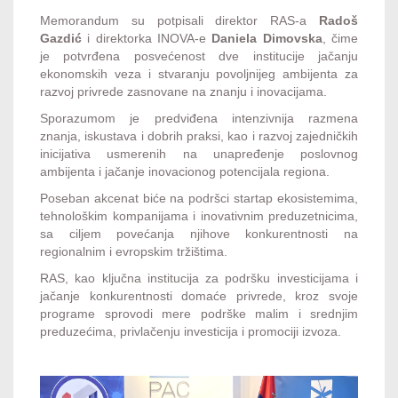
Memorandum su potpisali direktor RAS-a
Radoš
Gazdić
i direktorka INOVA-e
Daniela Dimovska
, čime
je potvrđena posvećenost dve institucije jačanju
ekonomskih veza i stvaranju povoljnijeg ambijenta za
razvoj privrede zasnovane na znanju i inovacijama.
Sporazumom je predviđena intenzivnija razmena
znanja, iskustava i dobrih praksi, kao i razvoj zajedničkih
inicijativa usmerenih na unapređenje poslovnog
ambijenta i jačanje inovacionog potencijala regiona.
Poseban akcenat biće na podršci startap ekosistemima,
tehnološkim kompanijama i inovativnim preduzetnicima,
sa ciljem povećanja njihove konkurentnosti na
regionalnim i evropskim tržištima.
RAS, kao ključna institucija za podršku investicijama i
jačanje konkurentnosti domaće privrede, kroz svoje
programe sprovodi mere podrške malim i srednjim
preduzećima, privlačenju investicija i promociji izvoza.