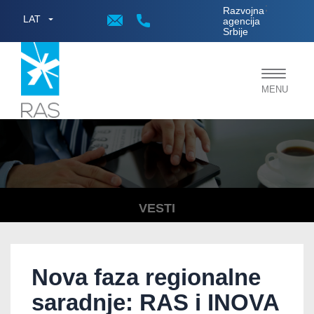
;
Razvojna
LAT
agencija
Srbije
Toggle
MENU
navigat
VESTI
Nova faza regionalne
saradnje: RAS i INOVA