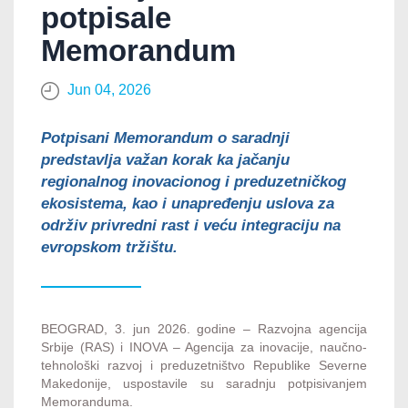
potpisale
Memorandum
Jun 04, 2026
Potpisani Memorandum o saradnji
predstavlja važan korak ka jačanju
regionalnog inovacionog i preduzetničkog
ekosistema, kao i unapređenju uslova za
održiv privredni rast i veću integraciju na
evropskom tržištu.
BEOGRAD, 3. jun 2026. godine – Razvojna agencija
Srbije (RAS) i INOVA – Agencija za inovacije, naučno-
tehnološki razvoj i preduzetništvo Republike Severne
Makedonije, uspostavile su saradnju potpisivanjem
Memoranduma.