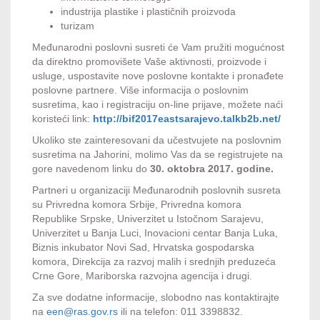
industrija plastike i plastičnih proizvoda
turizam
Međunarodni poslovni susreti će Vam pružiti mogućnost
da direktno promovišete Vaše aktivnosti, proizvode i
usluge, uspostavite nove poslovne kontakte i pronađete
poslovne partnere. Više informacija o poslovnim
susretima, kao i registraciju on-line prijave, možete naći
koristeći link:
http://bif2017eastsarajevo.
talkb2b.net/
Ukoliko ste zainteresovani da učestvujete na poslovnim
susretima na Jahorini, molimo Vas da se registrujete na
gore navedenom linku do
30. oktobra 2017. godine.
Partneri u organizaciji Međunarodnih poslovnih susreta
su Privredna komora Srbije, Privredna komora
Republike Srpske, Univerzitet u Istočnom Sarajevu,
Univerzitet u Banja Luci, Inovacioni centar Banja Luka,
Biznis inkubator Novi Sad, Hrvatska gospodarska
komora, Direkcija za razvoj malih i srednjih preduzeća
Crne Gore, Mariborska razvojna agencija i drugi.
Za sve dodatne informacije, slobodno nas kontaktirajte
na
een@ras.gov.rs
ili na telefon: 011 3398832.