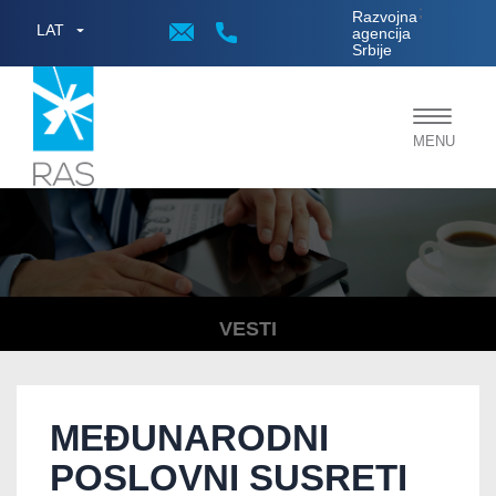
;
Razvojna
LAT
agencija
Srbije
Toggle
MENU
navigat
VESTI
MEĐUNARODNI
POSLOVNI SUSRETI