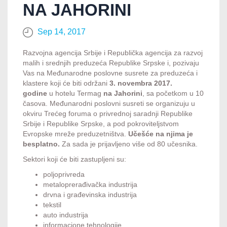
NA JAHORINI
Sep 14, 2017
Razvojna agencija Srbije i Republička agencija za razvoj
malih i srednjih preduzeća Republike Srpske i, pozivaju
Vas na Međunarodne poslovne susrete za preduzeća i
klastere koji će biti održani
3. novembra 2017.
godine
u hotelu Termag
na Jahorini
, sa početkom u 10
časova. Međunarodni poslovni susreti se organizuju u
okviru Trećeg foruma o privrednoj saradnji Republike
Srbije i Republike Srpske, a pod pokroviteljstvom
Evropske mreže preduzetništva.
Učešće na njima je
besplatno.
Za sada je prijavljeno više od 80 učesnika.
Sektori koji će biti zastupljeni su:
poljoprivreda
metaloprerađivačka industrija
drvna i građevinska industrija
tekstil
auto industrija
informacione tehnologije