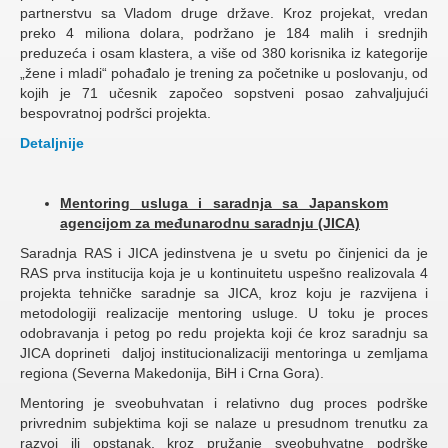
partnerstvu sa Vladom druge države. Kroz projekat, vredan
preko 4 miliona dolara, podržano je 184 malih i srednjih
preduzeća i osam klastera, a više od 380 korisnika iz kategorije
„žene i mladi“ pohađalo je trening za početnike u poslovanju, od
kojih je 71 učesnik započeo sopstveni posao zahvaljujući
bespovratnoj podršci projekta.
Detaljnije
Mentoring usluga i saradnja sa Japanskom
agencijom za međunarodnu saradnju (JICA)
Saradnja RAS i JICA jedinstvena je u svetu po činjenici da je
RAS prva institucija koja je u kontinuitetu uspešno realizovala 4
projekta tehničke saradnje sa JICA, kroz koju je razvijena i
metodologiji realizacije mentoring usluge. U toku je proces
odobravanja i petog po redu projekta koji će kroz saradnju sa
JICA doprineti daljoj institucionalizaciji mentoringa u zemljama
regiona (Severna Makedonija, BiH i Crna Gora).
Mentoring je sveobuhvatan i relativno dug proces podrške
privrednim subjektima koji se nalaze u presudnom trenutku za
razvoj ili opstanak, kroz pružanje sveobuhvatne podrške