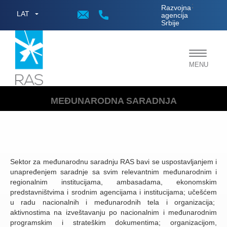
;
Razvojna
LAT
agencija
Srbije
Toggle
MENU
navigat
MEĐUNARODNA SARADNJA
Sektor za međunarodnu saradnju RAS bavi se uspostavljanjem i
unapređenjem saradnje sa svim relevantnim međunarodnim i
regionalnim institucijama, ambasadama, ekonomskim
predstavništvima i srodnim agencijama i institucijama; učešćem
u radu nacionalnih i međunarodnih tela i organizacija;
aktivnostima na izveštavanju po nacionalnim i međunarodnim
programskim i strateškim dokumentima; organizacijom,