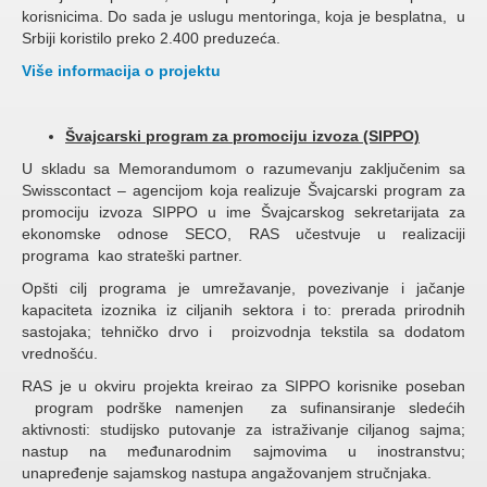
korisnicima. Do sada je uslugu mentoringa, koja je besplatna, u
Srbiji koristilo preko 2.400 preduzeća.
Više informacija o projektu
Švajcarski program za promociju izvoza (SIPPO)
U skladu sa Memorandumom o razumevanju zaključenim sa
Swisscontact – agencijom koja realizuje Švajcarski program za
promociju izvoza SIPPO u ime Švajcarskog sekretarijata za
ekonomske odnose SECO, RAS učestvuje u realizaciji
programa kao strateški partner.
Opšti cilj programa je umrežavanje, povezivanje i jačanje
kapaciteta izoznika iz ciljanih sektora i to: prerada prirodnih
sastojaka; tehničko drvo i proizvodnja tekstila sa dodatom
vrednošću.
RAS je u okviru projekta kreirao za SIPPO korisnike poseban
program podrške namenjen za sufinansiranje sledećih
aktivnosti: studijsko putovanje za istraživanje ciljanog sajma;
nastup na međunarodnim sajmovima u inostranstvu;
unapređenje sajamskog nastupa angažovanjem stručnjaka.