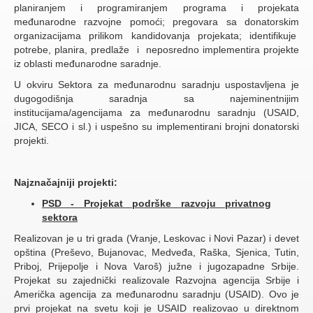
planiranjem i programiranjem programa i projekata
međunarodne razvojne pomoći; pregovara sa donatorskim
organizacijama prilikom kandidovanja projekata; identifikuje
potrebe, planira, predlaže i neposredno implementira projekte
iz oblasti međunarodne saradnje.
U okviru Sektora za međunarodnu saradnju uspostavljena je
dugogodišnja saradnja sa najeminentnijim
institucijama/agencijama za međunarodnu saradnju (USAID,
JICA, SECO i sl.) i uspešno su implementirani brojni donatorski
projekti.
Najznačajniji projekti:
PSD - Projekat podrške razvoju privatnog
sektora
Realizovan je u tri grada (Vranje, Leskovac i Novi Pazar) i devet
opština (Preševo, Bujanovac, Medveđa, Raška, Sjenica, Tutin,
Priboj, Prijepolje i Nova Varoš) južne i jugozapadne Srbije.
Projekat su zajednički realizovale Razvojna agencija Srbije i
Američka agencija za međunarodnu saradnju (USAID). Ovo je
prvi projekat na svetu koji je USAID realizovao u direktnom