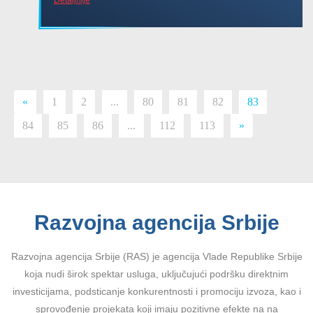
«
1
2
...
80
81
82
83
84
85
86
...
112
113
»
Razvojna agencija Srbije
Razvojna agencija Srbije (RAS) je agencija Vlade Republike Srbije
koja nudi širok spektar usluga, uključujući podršku direktnim
investicijama, podsticanje konkurentnosti i promociju izvoza, kao i
sprovođenje projekata koji imaju pozitivne efekte na na