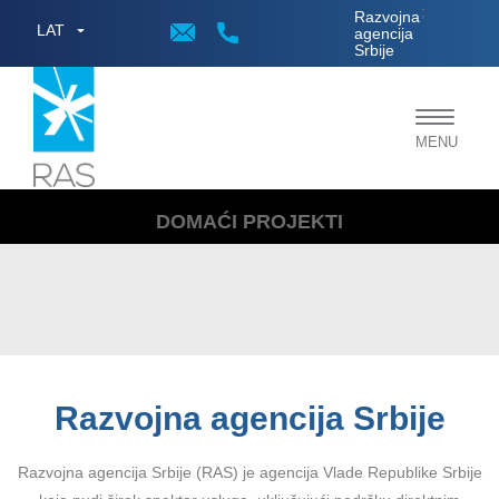
;
Razvojna
LAT
agencija
Srbije
Toggle
MENU
navigat
DOMAĆI PROJEKTI
Razvojna agencija Srbije
Razvojna agencija Srbije (RAS) je agencija Vlade Republike Srbije