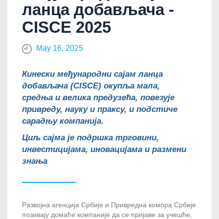
ланца добављача -
CISCE 2025
May 16, 2025
Кинески међународни сајам ланца
добављача (CISCE) окупља мала,
средња и велика предузећа, повезује
привреду, науку и праксу, и подстиче
сарадњу компанија.
Циљ сајма је подршка трговини,
инвестицијама, иновацијама и размени
знања
Развојна агенција Србије и Привредна комора Србије
позивају домаће компаније да се пријаве за учешће,