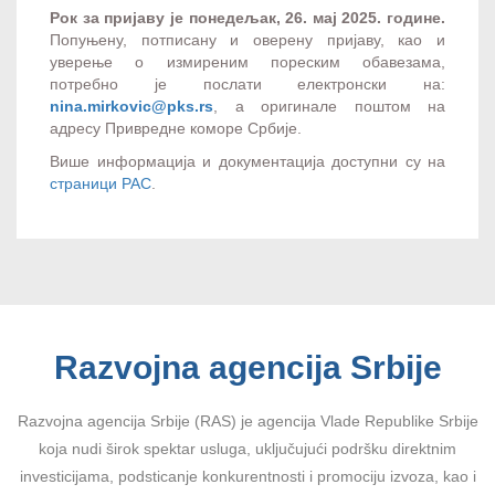
Рок за пријаву је понедељак, 26. мај 2025. године.
Попуњену, потписану и оверену пријаву, као и
уверење о измиреним пореским обавезама,
потребно је послати електронски на:
nina.mirkovic@pks.rs
, а оригинале поштом на
адресу Привредне коморе Србије.
Више информација и документација доступни су на
страници РАС
.
Razvojna agencija Srbije
Razvojna agencija Srbije (RAS) je agencija Vlade Republike Srbije
koja nudi širok spektar usluga, uključujući podršku direktnim
investicijama, podsticanje konkurentnosti i promociju izvoza, kao i