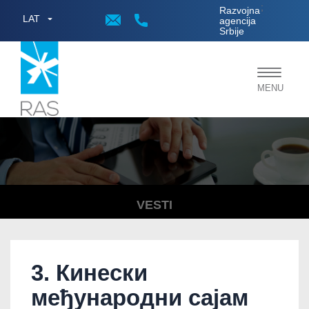
;
Razvojna
LAT
agencija
Srbije
Toggle
MENU
navigat
VESTI
3. Кинески
међународни сајам