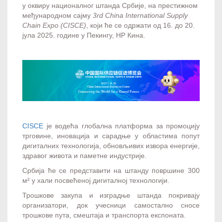
у оквиру националног штанда Србије, на престижном
међународном сајму
3rd China International Supply
Chain Expo (CISCE)
, који ће се одржати од 16. до 20.
јула 2025. године у Пекингу, НР Кина.
CISCE
је водећа глобална платформа за промоцију
трговине, иновација и сарадње у областима попут
дигиталних технологија, обновљивих извора енергије,
здравог живота и паметне индустрије.
Србија ће се представити на штанду површине 300
м² у хали посвећеној дигиталној технологији.
Трошкове закупа и изградње штанда покривају
организатори, док учесници самостално сносе
трошкове пута, смештаја и транспорта експоната.