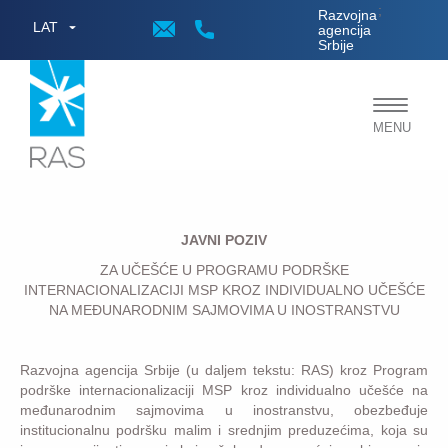
;
Razvojna
LAT
agencija
Srbije
Toggle
MENU
navigat
JAVNI POZIV
ZA UČEŠĆE U PROGRAMU PODRŠKE
INTERNACIONALIZACIJI MSP KROZ INDIVIDUALNO UČEŠĆE
NA MEĐUNARODNIM SAJMOVIMA U INOSTRANSTVU
Razvojna agencija Srbije (u daljem tekstu: RAS) kroz Program
podrške internacionalizaciji MSP kroz individualno učešće na
međunarodnim sajmovima u inostranstvu, obezbeđuje
institucionalnu podršku malim i srednjim preduzećima, koja su