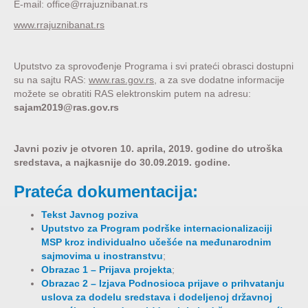
E-mail: office@rrajuznibanat.rs
www.rrajuznibanat.rs
Uputstvo za sprovođenje Programa i svi prateći obrasci dostupni
su na sajtu RAS:
www.ras.gov.rs
, a za sve dodatne informacije
možete se obratiti RAS elektronskim putem na adresu:
sajam2019@ras.gov.rs
Javni poziv je otvoren 10. aprila, 2019. godine do utroška
sredstava, a najkasnije do 30.09.2019. godine.
Prateća dokumentacija:
Tekst Javnog poziva
Uputstvo za Program podrške internacionalizaciji
MSP kroz individualno učešće na međunarodnim
sajmovima u inostranstvu
;
Obrazac 1 – Prijava projekta
;
Obrazac 2 – Izjava Podnosioca prijave o prihvatanju
uslova za dodelu sredstava i dodeljenoj državnoj