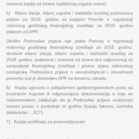
overena kopija od strane nadležnog organa overe);
5) Bilans stanja, bilans uspeha i statistički izveštaj podnosioca
prijave za 2018. godinu sa kopijom Potvrde o registraciji
redovnog godišnjeg finansijskog izveštaja za 2018. godinu
izdatom od APR;
Ukoliko Podnosilac prijave nije dobio Potvrdu o registraciji
redovnog godišnjeg finansijskog izveštaja za 2018. godinu,
dostaviti bilans stanja, bilans uspeha i statistički izveštaj za
2018. godinu, potpisane i overene od strane lica odgovornog za
sastavljanje finansijskog izveštaja i pisanu izjavu zakonskog
zastupnika Podnosioca prijave o verodostojnosti i istovetnosti
primerku koji je dostavljen APR na konačnu obradu.
6) Kopija ugovora o zaključenom spoljnotrgovinskom poslu sa
inostranim kupcem ili odgovarajuća dokumentacija iz koje se
nedvosmisleno zaključuje da je Podnosilac prijave realizovao
izvozni posao u poslednje tri godine (kopija faktura, carinska
deklaracija - „JCI“);
7) Kopija sertifikata za proizvod/proces.