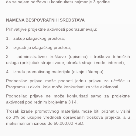
da se sajam održava u kontinuitetu najmanje 3 godine.
NAMENA BESPOVRATNIH SREDSTAVA
Prihvatljive projektne aktivnosti podrazumevaju:
1. zakup izlagačkog prostora;
2. izgradnju izlagačkog prostora;
3. administrativne troškove (upisnina) i troškove tehničkih
usluga (priključak struje i vode, utrošak struje i vode, internet);
4. izradu promotivnog materijala (dizajn i štampu).
Podnosilac prijave može podneti jednu prijavu za učešće u
Programu u okviru koje može konkurisati za više aktivnosti.
Podnosilac prijave ne može konkurisati samo za projektne
aktivnosti pod rednim brojevima 3 i 4.
Trošak izrade promotivnog materijala može biti priznat u visini
do 3% od ukupne vrednosti opravdanih troškova projekta, a u
maksimalnom iznosu do 60.000,00 RSD.