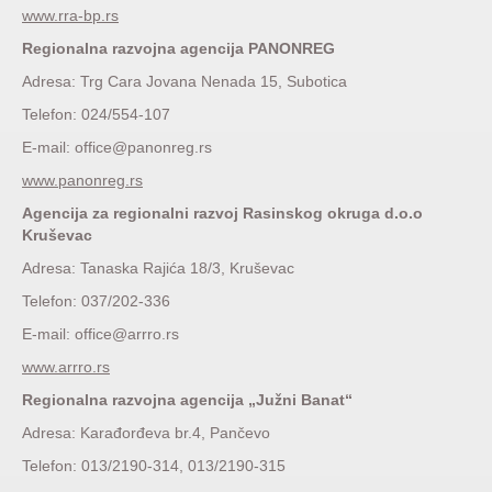
www.rra-bp.rs
Regionalna razvojna agencija PANONREG
Adresa: Trg Cara Jovana Nenada 15, Subotica
Telefon: 024/554-107
E-mail: office@panonreg.rs
www.panonreg.rs
Agencija za regionalni razvoj Rasinskog okruga d.o.o
Kruševac
Adresa: Tanaska Rajića 18/3, Kruševac
Telefon: 037/202-336
E-mail: office@arrro.rs
www.arrro.rs
Regionalna razvojna agencija „Južni Banat“
Adresa: Karađorđeva br.4, Pančevo
Telefon: 013/2190-314, 013/2190-315