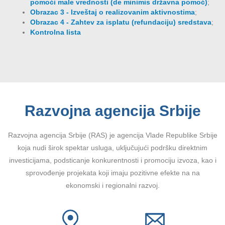
pomoći male vrednosti (de minimis državna pomoć)
;
Obrazac 3 - Izveštaj o realizovanim aktivnostima
;
Obrazac 4 - Zahtev za isplatu (refundaciju) sredstava
;
Kontrolna lista
Razvojna agencija Srbije
Razvojna agencija Srbije (RAS) je agencija Vlade Republike Srbije
koja nudi širok spektar usluga, uključujući podršku direktnim
investicijama, podsticanje konkurentnosti i promociju izvoza, kao i
sprovođenje projekata koji imaju pozitivne efekte na na
ekonomski i regionalni razvoj.