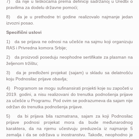
7) da nije u teškoćama prema definiciji sadržanoj u Uredbi o
pravilima za dodelu državne pomoći;
8) da je u prethodne tri godine realizovalo najmanje jedan
izvozni posao.
Specifični uslovi
1) da se prijava ne odnosi na učešće na sajmu koji organizuju
RAS i Privredna komora Srbije;
2) da proizvodi poseduju neophodne sertifikate za plasman na
željenom tržištu;
3) da je predloženi projekat (sajam) u skladu sa delatnošću
koju Podnosilac prijave obavlja;
4) Programom se mogu sufinansirati projekti koje su započeti u
2019. godini, a nisu realizovani do trenutka podnošenja prijave
za učešće u Programu. Pod ovim se podrazumeva da sajam nije
održan do trenutka podnošenja prijave.
5) da bi prijava bila razmatrana, sajam za koji Podnosilac
prijave podnosi projekat mora da bude međunarodnog
karaktera, da na njemu učestvuju preduzeća iz najmanje 5
zemalja i da se održava u inostranstvu. Takođe, neophodno je