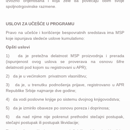
izvozno orijentisana i koja žele da povećaju obim svoje
spoljnotrgovinske razmene.
USLOVI ZA UČEŠĆE U PROGRAMU
Pravo na učešće i korišćenje bespovratnih sredstava ima MSP
koje ispunjava sledeće uslove kumulativno:
Opšti uslovi
1) da je pretežna delatnost MSP proizvodnja i prerada
(ispunjenost ovog uslova se proverava na osnovu šifre
delatnosti pod kojom su registrovani u APR);
2) da je u većinskom privatnom vlasništvu;
3) da je, u trenutku podnošenja prijave, registrovano u APR
Republike Srbije najmanje dve godine;
4) da vodi poslovne knjige po sistemu dvojnog knjigovodstva;
5) da je izmirilo obaveze po osnovu poreza i doprinosa;
6) da nad njime nije pokrenut prethodni stečajni postupak,
stečajni postupak ili postupak likvidacije;