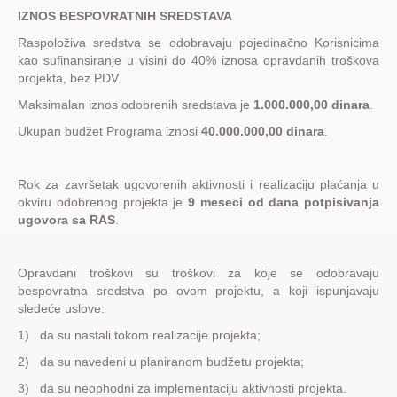
IZNOS BESPOVRATNIH SREDSTAVA
Raspoloživa sredstva se odobravaju pojedinačno Korisnicima
kao sufinansiranje u visini do 40% iznosa opravdanih troškova
projekta, bez PDV.
Maksimalan iznos odobrenih sredstava je
1.000.000,00 dinara
.
Ukupan budžet Programa iznosi
40.000.000,00 dinara
.
Rok za završetak ugovorenih aktivnosti i realizaciju plaćanja u
okviru odobrenog projekta je
9 meseci od dana potpisivanja
ugovora sa RAS
.
Opravdani troškovi su troškovi za koje se odobravaju
bespovratna sredstva po ovom projektu, a koji ispunjavaju
sledeće uslove:
1) da su nastali tokom realizacije projekta;
2) da su navedeni u planiranom budžetu projekta;
3) da su neophodni za implementaciju aktivnosti projekta.