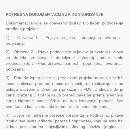
POTREBNA DOKUMENTACIJA ZA KONKURISANJE
Dokumentacija koja se obavezno dostavlja prilikom podnošenja
predloga projekta:
1) Obrazac 1 – Prijava projekta - popunjena, overena i
potpisana;
2) Obrazac 2 – Izjava podnosioca prijave o prihvatanju uslova
za dodelu sredstava i dodeljenoj državnoj pomoći male
vrednosti (
de minimis
državna pomoć) - popunjena, overena i
potpisana;
3) Ponuda Isporučioca za predloženi projekat mora da sadrži
jasno definisan predmet i obim aktivnosti, rok realizacije i cenu
usluga izraženu u dinarima i prikazanim PDV. U slučaju da je
cena izražena u stranoj valuti preračunava se prema srednjem
kursu Narodne banke Srbije na dan izdavanja ponude. Sve
eventualne kasnije nastale kursne razlike snosi Korisnik;
4) Uverenje nadležne poreske uprave da je Podnosilac prijave
izmirio sve javne prihode (poreze i doprinose), koje ne sme biti
izdato pre datuma objavljivanja Javnog poziva (orginal ili