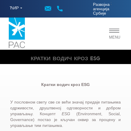
;
Развојна
ЋИР
агенција
Србије
Toggle
MENU
navigat
КРАТКИ ВОДИЧ КРОЗ ESG
Кратки водич кроз ESG
У пословном свету све се већи значај придаје питањима
одрживости, друштвеној одговорности и добром
управљању. Концепт
ESG
(Environment, Social,
Governance) постао је кључан оквир за процену и
управљање тим питањима.