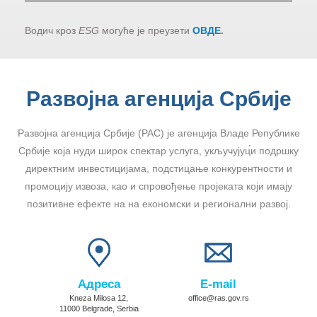
Водич кроз
ESG
могуће је преузети
ОВДЕ
.
Развојна агенција Србије
Развојна агенција Србије (РАС) је агенција Владе Републике
Србије која нуди широк спектар услуга, укључујуц́и подршку
директним инвестицијама, подстицање конкурентности и
промоцију извоза, као и спровођење пројеката који имају
позитивне ефекте на на економски и регионални развој.
Адреса
E-mail
Kneza Milosa 12,
office@ras.gov.rs
11000 Belgrade, Serbia