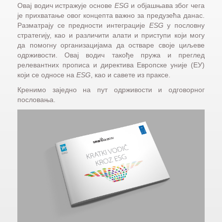
Овај водич истражује основе
ESG
и објашњава због чега
је прихватање овог концепта важно за предузећа данас.
Разматрају се предности интеграције
ESG
у пословну
стратегију, као и различити алати и приступи који могу
да помогну организацијама да остваре своје циљеве
одрживости. Овај водич такође пружа и преглед
релевантних прописа и директива Европске уније (ЕУ)
који се односе на
ESG
, као и савете из праксе.
Кренимо заједно на пут одрживости и одговорног
пословања.