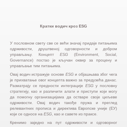
Кратки водич кроз ESG
У пословном свету све се већи значај придаје питањима
одрживости, друштвеној одговорности и добром
управљању. Концепт
ESG
(Environment, Social,
Governance) постао је кључан оквир за процену и
управљање тим питањима.
Овај водич истражује основе
ESG
и објашњава због чега
је прихватање овог концепта важно за предузећа данас.
Разматрају се предности интеграције
ESG
у пословну
стратегију, као и различити алати и приступи који могу
да помогну организацијама да остваре своје циљеве
одрживости. Овај водич такође пружа и преглед
релевантних прописа и директива Европске уније (ЕУ)
који се односе на
ESG
, као и савете из праксе.
Кренимо заједно на пут одрживости и одговорног