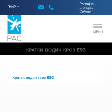
;
Развојна
ЋИР
агенција
Србије
Toggle
MENU
navigat
КРАТКИ ВОДИЧ КРОЗ ESG
Кратки водич кроз ESG