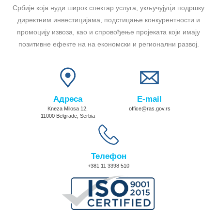
Србије која нуди широк спектар услуга, укључујуц́и подршку
директним инвестицијама, подстицање конкурентности и
промоцију извоза, као и спровођење пројеката који имају
позитивне ефекте на на економски и регионални развој.
Адреса
E-mail
Kneza Milosa 12,
office@ras.gov.rs
11000 Belgrade, Serbia
Телефон
+381 11 3398 510