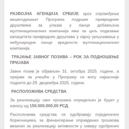
РАЗВОЈНА АГЕНЦИЈА СРБИЈЕ
кроз спровођење
вишегодишњег Програма подршке привредним
друштвима за улазак у ланце добављача
мултинационалних компанија има за циљ подизање
капацитета привредних друштава у сврху укључивања у
међународне ланце вредности мултинационалних
компанија.
ТРАЈАЊЕ ЈАВНОГ ПОЗИВА – РОК ЗА ПОДНОШЕЊЕ
ПРИЈАВА
Јавни позив је објављен 31. октобра 2025. године, а
пријаве за учешће у Програму се могу најкасније
поднети до 29. децембра 2025. године.
РАСПОЛОЖИВА СРЕДСТВА
За реализацију овог програма опредељен је буџет у
износу од
150.000.000,00 РСД
.
Расположива средства се одобравају појединачно
Корисницима, за финансирање оправданих трошкова
везаних за реализацију активности у оквиру одобрених