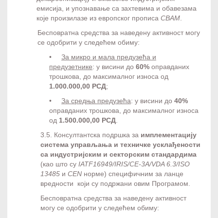
емисија, и упознавање са захтевима и обавезама
које произилазе из европског прописа
CBAM
.
Бесповратна средства за наведену активност могу
се одобрити у следећем обиму:
•
За микро и мала предузећа и
предузетнике
: у висини до
60%
оправданих
трошкова, до максималног износа од
1.000.000,00 РСД
;
•
За средња предузећа
: у висини до
40%
оправданих трошкова, до максималног износа
од
1.500.000,00 РСД
.
3.5. Консултантска подршка за
имплементацију
система управљања и техничке усклађености
са индустријским и секторским стандардима
(као што су
IATF16949/
IRIS/
CE-3А/
VDA 6.3/ISO
13485
и
CEN
норме) специфичним за ланце
вредности који су подржани овим Програмом.
Бесповратна средства за наведену активност
могу се одобрити у следећем обиму: