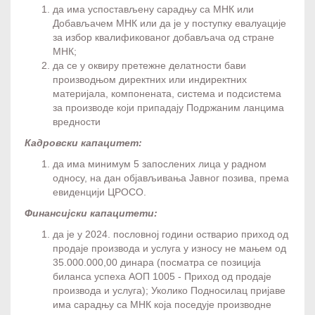
да има успостављену сарадњу са МНК или
Добављачем МНК или да је у поступку евалуације
за избор квалификованог добављача од стране
МНК;
да се у оквиру претежне делатности бави
производњом директних или индиректних
материјала, компонената, система и подсистема
за производе који припадају Подржаним ланцима
вредности
Кадровски капацитет:
да има минимум 5 запослених лица у радном
односу, на дан објављивања Јавног позива, према
евиденцији ЦРОСО.
Финансијски капацитети:
да је у 2024. пословној години остварио приход од
продаје производа и услуга у износу не мањем од
35.000.000,00 динара (посматра се позиција
биланса успеха АОП 1005 - Приход од продаје
производа и услуга); Уколико Подносилац пријаве
има сарадњу са МНК која поседује производне