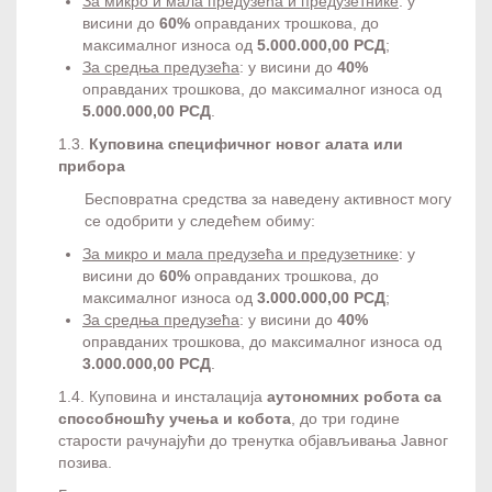
За микро и мала предузећа и предузетнике
: у
висини до
60%
оправданих трошкова, до
максималног износа од
5.000.000,00 РСД
;
За средња предузећа
: у висини до
40%
оправданих трошкова, до максималног износа од
5.000.000,00 РСД
.
1.3.
Куповина специфичног новог алата или
прибора
Бесповратна средства за наведену активност могу
се одобрити у следећем обиму:
За микро и мала предузећа и предузетнике
: у
висини до
60%
оправданих трошкова, до
максималног износа од
3.000.000,00 РСД
;
За средња предузећа
: у висини до
40%
оправданих трошкова, до максималног износа од
3.000.000,00 РСД
.
1.4. Куповина и инсталација
аутономних робота са
способношћу учења и кобота
, до три године
старости рачунајући до тренутка објављивања Јавног
позива.