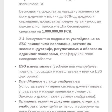
запошљавања.
Бесповратна средства за наведену активност се
могу доделити у висини до
60%
од вредности
оправданих трошкова за предметну активност, до
максималног износа учешћа бесповратних
средстава од
1.000.000,00 РСД
.
3.4. Консултантска подршка за
усклађивање са
ESG
принципима пословања, захтевима
зелене индустрије, регулативама и обавезама
одрживог пословања
, кроз једну или више
наведених области:
ESG
извештавање
(увођење или унапређење
правила, процедура и извештавања у вези са
ESG
факторима);
Due diligence
у ланцу снабдевања
(успостављање интерног система документовања,
управљања и израде извештаја у складу са
Законом о дужној пажњи у ланцу снабдевања);
Припрема техничке документације, студија и
елабората
, укључујући активности усмерене на
декарбонизацију и смањење индустријских