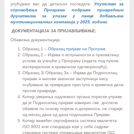
упућујемо вас да детаљно погледате:
Упутство за
спровођење Програма подршке привредним
друштвима за улазак у ланце добављача
мултинационалних компанија у 2025. години
.
ДОКУМЕНТАЦИЈА ЗА ПРИЈАВЉИВАЊЕ:
Обавезна документација:
Образац 1 –
Образац пријаве на Програм
;
Образац 2 – Изјава о испуњености и прихватању
услова за учешће у Програму (издата под пуном
материјалном и кривичном одговорношћу);
Образац 3/ Образац 3а – Изјава да Подносилац
пријаве и његови законски заступници нису
осуђивани за привредне преступе и кривична дела
против привреде;
Копију уверења надлежног органа пореске управе
да је Подносилац пријаве измирио све доспеле
обавезе по основу пореза и доприноса, не старије
од месец дана од дана подношења Пријаве;
Копију важећег сертификата система квалитета
ISO 9001
или стандарда који у себи садржи
стандард система управљања квалитетом
ISO