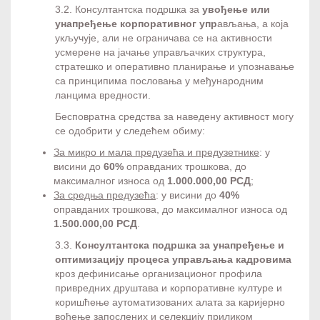
3.2. Консултантска подршка за
увођење или
унапређење корпоративног упр
ављања, а која
укључује, али не ограничава се на активности
усмерене на јачање управљачких структура,
стратешко и оперативно планирање и упознавање
са принципима пословања у међународним
ланцима вредности.
Бесповратна средства за наведену активност могу
се одобрити у следећем обиму:
За микро и мала предузећа и предузетнике
: у
висини до
60%
оправданих трошкова, до
максималног износа од
1.000.000,00 РСД
;
За средња предузећа
: у висини до
40%
оправданих трошкова, до максималног износа од
1.500.000,00 РСД
.
3.3.
Консултантска подршка за унапређење и
оптимизацију процеса управљања кадровима
кроз дефинисање организационог профила
привредних друштава и корпоративне културе и
коришћење аутоматизованих алата за каријерно
вођење запослених и селекцију приликом