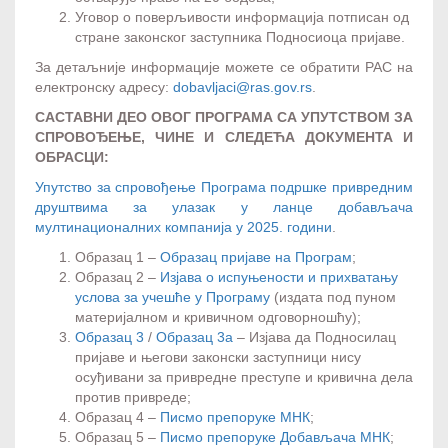
Уговор о поверљивости информација потписан од
стране законског заступника Подносиоца пријаве.
За детаљније информације можете се обратити РАС на
електронску адресу:
dobavljaci@ras.gov.rs
.
САСТАВНИ ДЕО ОВОГ ПРОГРАМА СА УПУТСТВОМ ЗА
СПРОВОЂЕЊЕ, ЧИНЕ И СЛЕДЕЋА ДОКУМЕНТА И
ОБРАСЦИ:
Упутство за спровођење Програма подршке привредним
друштвима за улазак у ланце добављача
мултинационалних компанија у 2025. години
.
Образац 1 –
Образац пријаве на Програм
;
Образац 2 –
Изјава о испуњености и прихватању
услова за учешће у Програму
(издата под пуном
материјалном и кривичном одговорношћу);
Образац 3
/
Образац 3а
– Изјава да Подносилац
пријаве и његови законски заступници нису
осуђивани за привредне преступе и кривична дела
против привреде;
Образац 4 –
Писмо препоруке МНК
;
Образац 5 –
Писмо препоруке Добављача МНК
;