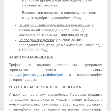
мапирање процеса које претходи увођењу
софтверских решења.
Бесповратна средства за наведену активност
могу се одобрити у следећем обиму:
За микро и мала предузећа и предузетнике
: у
висини до
60%
оправданих трошкова, до
максималног износа од
1.000.000,00 РСД
;
За средња предузећа
: у висини до
40%
оправданих трошкова, до максималног износа од
1.500.000,00 РСД
.
НАЧИН ПРИЈАВЉИВАЊА
Пријаве се подносе електронски, креирањем
корисничког налога на линку
https://prijave.ras.gov.rs/dobavljaci
и верификацијом
интернет адресе.
УПУТСТВО ЗА СПРОВОЂЕЊЕ ПРОГРАМА
У вези са поступком спровођења Програма подршке
привредним друштвима за улазак у ланце добављача
мултинационалних компанија у 2025. години, условима
и одредбама које се односе на његову реализацију,