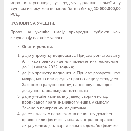
мера интервенције, уз доделу државне помоћи у
укупном износу који не може бити већи од
15.000.000,00
РСД
.
УСЛОВИ ЗА УЧЕШЋЕ
Право на учешће имају привредни субјекти који
испуњавају следеће услове:
Општи услови:
да је у тренутку подношења Пријаве регистрован у
АПР, као правно лице или предузетник, најкасније
до 1. јануара 2022. године;
да је у тренутку подношења Пријаве разврстан као
микро, мало или средње правно лице у складу са
Законом о рачуноводству, на основу последњег
доступног финансијског извештаја;
да је учешће капитала у јавној својини испод
прописаног прага значајног учешћа у смислу
Закона о привредним друштвима;
да се налази у већинском власништву домаћег
правног или физичког лица или страног правног
лица уколико је стварни власник домаће физичко