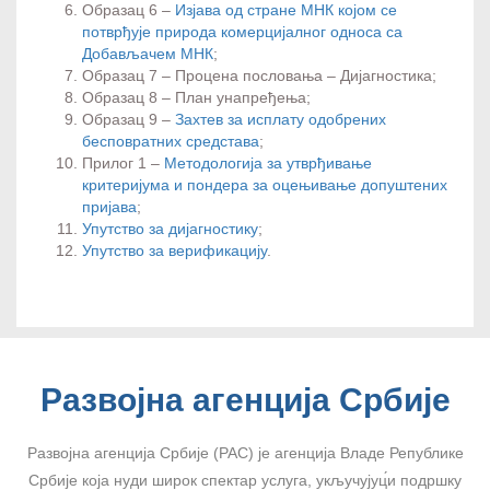
Образац 6 –
Изјава од стране МНК којом се
потврђује природа комерцијалног односа са
Добављачем МНК
;
Образац 7 – Процена пословања – Дијагностика;
Образац 8 – План унапређења;
Образац 9 –
Захтев за исплату одобрених
бесповратних средстава
;
Прилог 1 –
Методологија за утврђивање
критеријума и пондера за оцењивање допуштених
пријава
;
Упутство за дијагностику
;
Упутство за верификацију
.
Развојна агенција Србије
Развојна агенција Србије (РАС) је агенција Владе Републике
Србије која нуди широк спектар услуга, укључујуц́и подршку