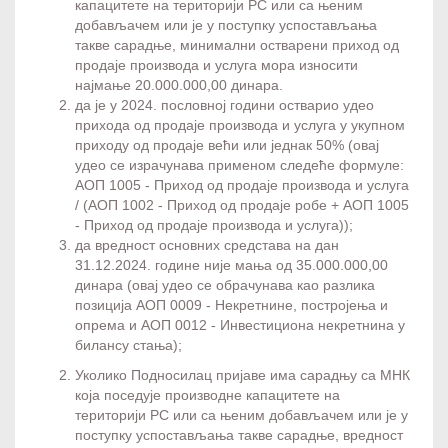
капацитете на територији РС или са њеним
добављачем или је у поступку успостављања
такве сарадње, минимални остварени приход од
продаје производа и услуга мора износити
најмање 20.000.000,00 динара.
да је у 2024. пословној години остварио удео
прихода од продаје производа и услуга у укупном
приходу од продаје већи или једнак 50% (овај
удео се израчунава применом следеће формуле:
АОП 1005 - Приход од продаје производа и услуга
/ (АОП 1002 - Приход од продаје робе + АОП 1005
- Приход од продаје производа и услуга));
да вредност основних средстава на дан
31.12.2024. године није мања од 35.000.000,00
динара (овај удео се обрачунава као разлика
позиција АОП 0009 - Некретнине, постројења и
опрема и АОП 0012 - Инвестициона некретнина у
билансу стања);
Уколико Подносилац пријаве има сарадњу са МНК
која поседује производне капацитете на
територији РС или са њеним добављачем или је у
поступку успостављања такве сарадње, вредност