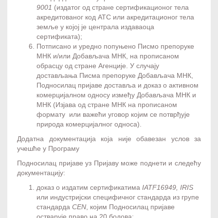
9001
(издатог од стране сертификационог тела
акредитованог код АТС или акредитационог тела
земље у којој је централа издаваоца
сертификата);
Потписано и уредно попуњено Писмо препоруке
МНК и/или Добављача МНК, на прописаном
обрасцу од стране Агенције. У случају
достављања Писма препоруке Добављача МНК,
Подносилац пријаве доставља и доказ о активном
комерцијалном односу између Добављача МНК и
МНК (Изјава од стране МНК на прописаном
формату или важећи уговор којим се потврђује
природа комерцијалног односа).
Додатна документација која није обавезан услов за
учешће у Програму
Подносилац пријаве уз Пријаву може поднети и следећу
документацију:
доказ о издатим сертификатима
IATF16949, IRIS
или индустријски специфичног стандарда из групе
стандарда
CEN
, којим Подносилац пријаве
остварује право на 20 бодова;