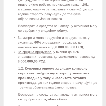
индустријске роботе, производне траке, ЦНЦ
машине, машине за паковање и слично), до три
године старости рачунајући до тренутка
објављивања Јавног позива.
Бесповратна средства за наведену активност могу
се одобрити у следећем обиму:
За микро и мала предузећа и предузетнике
: у
висини до
60%
оправданих трошкова, до
максималног износа од
8.000.000,00 РСД
;
За средња предузећа
: у висини до
40%
оправданих трошкова, до максималног износа од
8.000.000,00 РСД
.
1.2.
Куповина опреме за улазну контролу
сировина, међуфазну контролу квалитета
производње у току и квалитета готових
производа
, до три године старости рачунајући до
тренутка објављивања Јавног позива.
Бесповратна средства за наведену активност могу
се одобрити у следећем обиму: