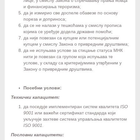
лице, у смислу Закона о спречавању прања новца
и финансирања тероризма;
да је измирио све доспеле обавезе по основу
пореза и доприноса;
да се не налази у тешкоћама у смислу прописа
којима се уређује додела државне помоћи;
да није повезан са купцем или потенцијалним
купцем у смислу Закона о привредним друштвима;
да не испуњава услове за стицање статуса МНК
нити је повезан са групом која испуњава те
услове, у складу са критеријумима утврђеним у
Закону о привредним друштвима.
Посебни услови:
Технички капацитет:
да поседује имплементиран систем квалитета
ISO
9001
или важећи сертификат стандарда који
укључује захтеве система управљања квалитетом
ISO 9001
.
Пословни капацитети: