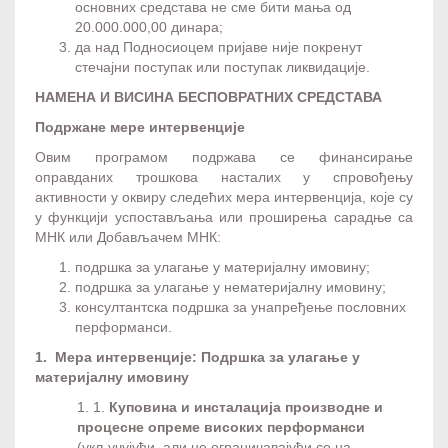
основних средстава не сме бити мања од
20.000.000,00 динара;
да над Подносиоцем пријаве није покренут
стечајни поступак или поступак ликвидације.
НАМЕНА И ВИСИНА БЕСПОВРАТНИХ СРЕДСТАВА
Подржане мере интервенције
Овим програмом подржава се финансирање
оправданих трошкова насталих у спровођењу
активности у оквиру следећих мера интервенција, које су
у функцији успостављања или проширења сарадње са
МНК или Добављачем МНК:
подршка за улагање у материјалну имовину;
подршка за улагање у нематеријалну имовину;
консултантска подршка за унапређење пословних
перформанси.
1. Мера интервенције: Подршка за улагање у
материјалну имовину
1. 1.
Куповина и инсталација производне и
процесне опреме високих перформанси
(укључујући, али не ограничавајући се на