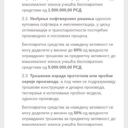
максималног износа учешћа бесповратних
средстава од
1.500.000,00 РСД
.
2.2.
Увођење софтверских решења
односно
куповина софтвера и имплементација, у циљу
оптимизације и транспарентности постојећих
производних и пословних процеса.
Бесповратна средства за наведену активност се
могу доделити у висини до
60%
од вредности
оправданих трошкова за предметну активност, до
максималног износа учешћа бесповратних
средстава од
5.000.000,00 РСД
.
2.3.
Трошкови израде прототипа или пробне
серије производа
, а под чиме се подразумевају
трошкови конструкције и дизајна производа,
тестирање и испитивање пробног модела,
односно производа.
Бесповратна средства за наведену активност се
могу доделити у висини од
50%
од вредности
оправданих трошкова за предметну активност, до
максималног износа учешћа бесповратних