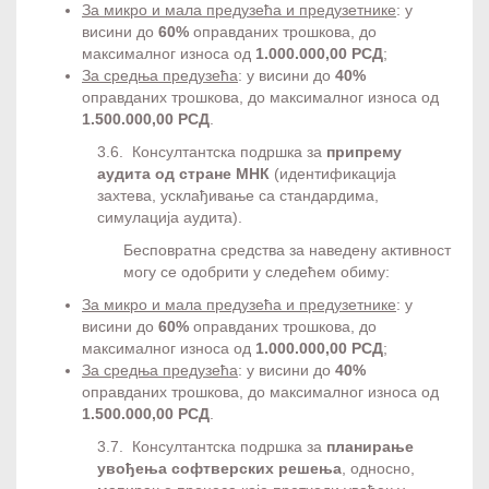
За микро и мала предузећа и предузетнике
: у
висини до
60%
оправданих трошкова, до
максималног износа од
1.000.000,00 РСД
;
За средња предузећа
: у висини до
40%
оправданих трошкова, до максималног износа од
1.500.000,00 РСД
.
3.6. Консултантска подршка за
припрему
аудита од стране МНК
(идентификација
захтева, усклађивање са стандардима,
симулација аудита).
Бесповратна средства за наведену активност
могу се одобрити у следећем обиму:
За микро и мала предузећа и предузетнике
: у
висини до
60%
оправданих трошкова, до
максималног износа од
1.000.000,00 РСД
;
За средња предузећа
: у висини до
40%
оправданих трошкова, до максималног износа од
1.500.000,00 РСД
.
3.7. Консултантска подршка за
планирање
увођења софтверских решења
, односно,