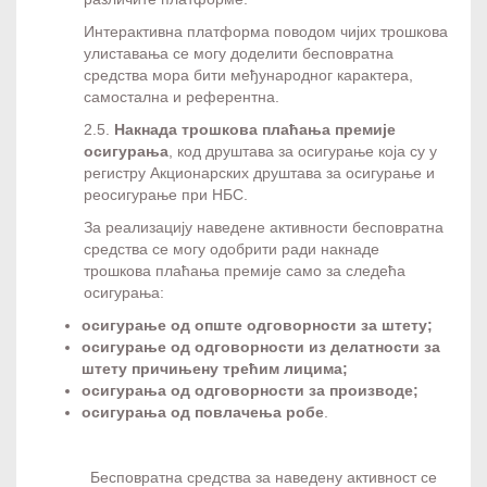
Интерактивна платформа поводом чијих трошкова
улиставања се могу доделити бесповратна
средства мора бити међународног карактера,
самостална и референтна.
2.5.
Накнада трошкова плаћања премије
осигурања
, код друштава за осигурање која су у
регистру Акционарских друштава за осигурање и
реосигурање при НБС.
За реализацију наведене активности бесповратна
средства се могу одобрити ради накнаде
трошкова плаћања премије само за следећа
осигурања:
осигурање од опште одговорности за штету;
осигурање од одговорности из делатности за
штету причињену трећим лицима;
осигурања од одговорности за производе;
осигурања од повлачења робе
.
Бесповратна средства за наведену активност се