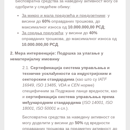
Бесповратна средства за наведену активност могу се
одобрити у следећем обиму:
За микро и мала предузећа и предузетнике
: у
висини до
60%
оправданих трошкова, до
максималног износа од
10.000.000,00 РСД
;
За средња предузећа
: у висини до
40%
оправданих трошкова, до максималног износа од
10.000.000,00 РСД
.
2. Мера интервенције: Подршка за улагање у
нематеријалну имовину
2.1.
Сертификација система управљања и
техничке усклађености са индустријским и
секторским стандардима
(као што су
IATF
16949, ISO 13485,
VDA
и
CEN
норме)
специфичним за Подржане ланце вредности, као
и
сертификација система управљања према
међународним стандардима
(
ISO 14001, ISO
18001, ISO
50001
и сл.).
Бесповратна средства за наведену активност се
могу доделити у висини до
50%
од вредности
оправданих трошкова за предметну активност, до