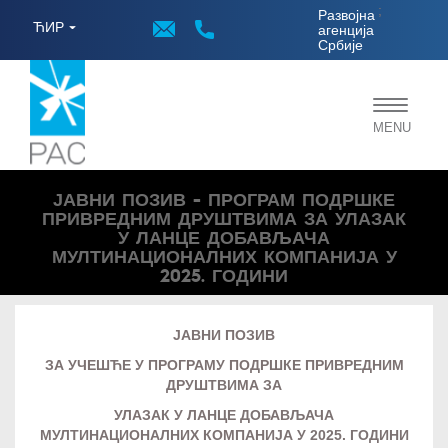
;
Развојна
ЋИР
агенција
Србије
Toggle
MENU
navigat
ЈАВНИ ПОЗИВ - ПРОГРАМ ПОДРШКЕ
ПРИВРЕДНИМ ДРУШТВИМА ЗА УЛАЗАК
У ЛАНЦЕ ДОБАВЉАЧА
МУЛТИНАЦИОНАЛНИХ КОМПАНИЈА У
2025. ГОДИНИ
ЈАВНИ ПОЗИВ
ЗА УЧЕШЋЕ У ПРОГРАМУ ПОДРШКЕ ПРИВРЕДНИМ
ДРУШТВИМА ЗА
УЛАЗАК У ЛАНЦЕ ДОБАВЉАЧА
МУЛТИНАЦИОНАЛНИХ КОМПАНИЈА У 2025. ГОДИНИ