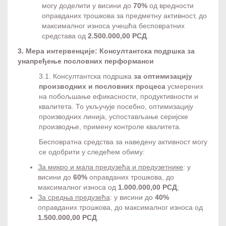
могу доделити у висини до
70%
од вредности
оправданих трошкова за предметну активност, до
максималног износа учешћа бесповратних
средстава од
2.500.000,00 РСД
.
3. Мера интервенције: Консултантска подршка за
унапређење пословних перформанси
3.1. Консултантска подршка
за оптимизацију
производних и пословних процеса
усмерених
на побољшање ефикасности, продуктивности и
квалитета. То укључује посебно, оптимизацију
производних линија, успостављање серијске
производње, примену контроле квалитета.
Бесповратна средства за наведену активност могу
се одобрити у следећем обиму:
За микро и мала предузећа и предузетнике
: у
висини до
60%
оправданих трошкова, до
максималног износа од
1.000.000,00 РСД
;
За средња предузећа
: у висини до
40%
оправданих трошкова, до максималног износа од
1.500.000,00 РСД
.