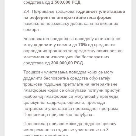
средстава од
1.500.000 РСД
.
2.4. Покривање трошкова
годишњег улиставања
на референтне интерактивне платформе
намењене повезивању добављача из циљаних
сектора.
Бесповратна средства за наведену активност се
могу доделити у висини до
70%
од вредности
оправданих трошкова за предметну активност, до
максималног износа учешћа бесповратних
средстава од
300.000,00 РСД
.
Трошкови улиставања поводом којих се могу
доделити бесповратна средства обухватају
трошкове годишње претплате на интерактивне
платформе којом се омогућава потпуни приступ
изабраној платформи са могућношћу прегледа
целокупног садржаја, односно, прегледа
потражње и улиставања производног програма
Подносиоца пријаве као понуђача.
Подносилац пријаве може да поднесе пријаву
истовремено за годишње улиставање на 3
различите платформе.