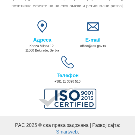
позитивне ефекте на на економски и регионални развој.
Адреса
E-mail
Kneza Milosa 12,
office@ras.gov.rs
11000 Belgrade, Serbia
Телефон
+381 11 3398 510
РАС 2025 © сва права задржана | Развој сајта:
Smartweb
.