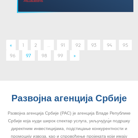
«
1
2
...
91
92
93
94
95
96
97
98
99
»
Развојна агенција Србије
Развојна агенција Србије (РАС) је агенција Владе Републике
Србије која нуди широк спектар услуга, укључујуц́и подршку
директним инвестицијама, подстицање конкурентности и
промоцију извоза, као и спровођење пројеката који имају