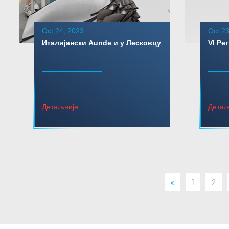
Oct 24, 2023
Oct 23
Италијански Aunde и у Лесковцу
VI Ре
Детаљније
Детаљ
«
1
2