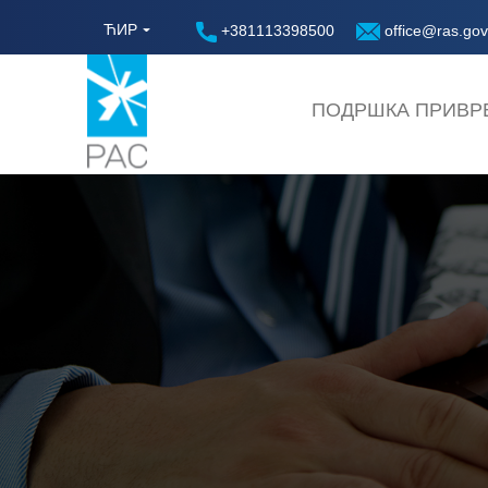
ЋИР
+381113398500
office@ras.gov
ПОДРШКА ПРИВР