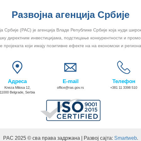
Развојна агенција Србије
ја Србије (РАС) је агенција Владе Републике Србије која нуди широк
шку директним инвестицијама, подстицање конкурентности и промоц
 пројеката који имају позитивне ефекте на на економски и региона
Адреса
E-mail
Телефон
Kneza Milosa 12,
office@ras.gov.rs
+381 11 3398 510
11000 Belgrade, Serbia
РАС 2025 © сва права задржана | Развој сајта:
Smartweb
.