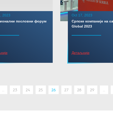
, 2023
Oct 17, 2023
гионални пословни форум
Српске компаније на са
Global 2023
није
Детаљније
...
23
24
25
26
27
28
29
...