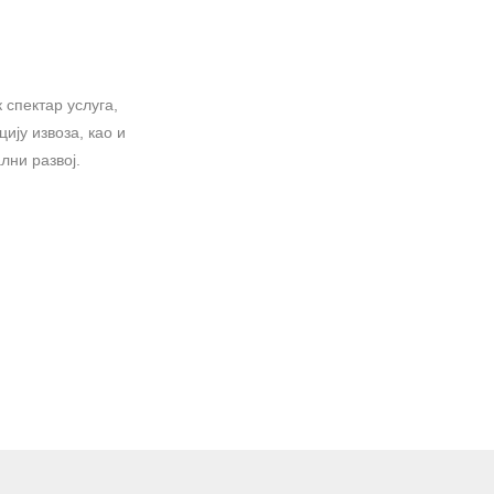
 спектар услуга,
ију извоза, као и
лни развој.