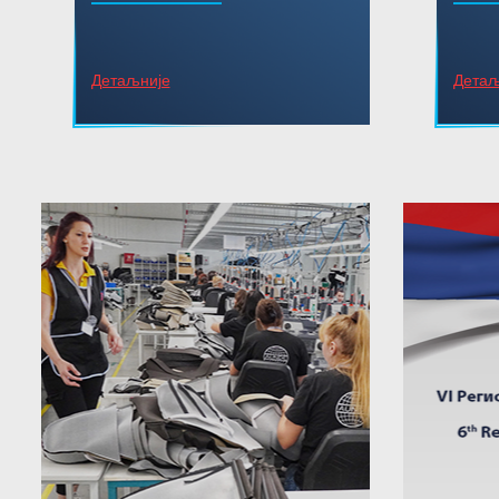
Детаљније
Детаљ