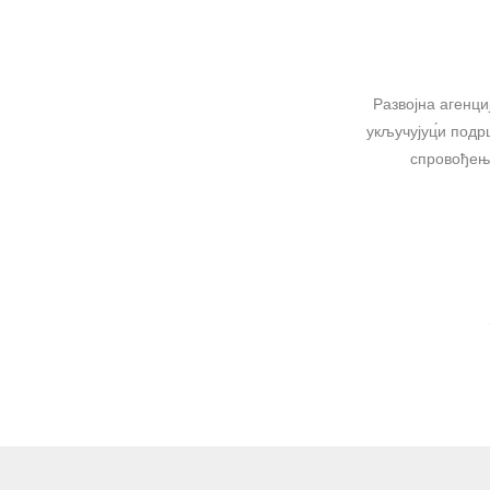
Развојна агенци
укључујуц́и подр
спровођење