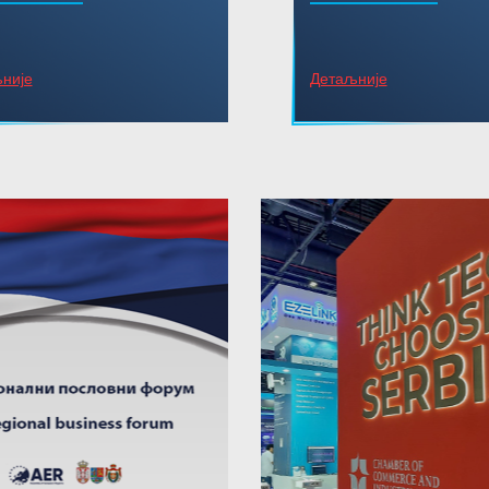
није
Детаљније