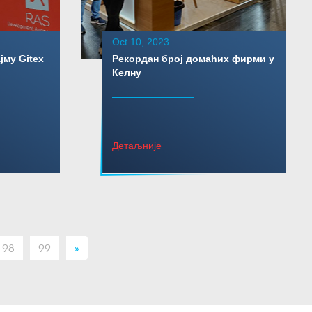
Oct 10, 2023
јму Gitex
Рекордaн број домаћих фирми у
Келну
Детаљније
98
99
»