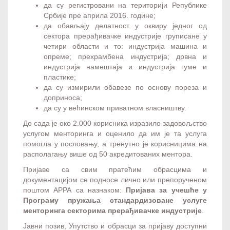
да су регистровани на територији Републике
Србије пре априла 2016. године;
да обављају делатност у оквиру једног од
сектора прерађивачке индустрије груписане у
четири области и то: индустрија машина и
опреме; прехрамбена индустрија; дрвна и
индустрија намештаја и индустрија гуме и
пластике;
да су измирили обавезе по основу пореза и
доприноса;
да су у већинском приватном власништву.
До сада је око 2.000 корисника изразило задовољство
услугом менторинга и оценило да им је та услуга
помогла у пословању, а тренутно је корисницима на
располагању више од 50 акредитованих ментора.
Пријаве са свим пратећим обрасцима и
документацијом се подносе лично или препорученом
поштом АРРА са назнаком:
Пријава за учешће у
Програму пружања стандардизоване услуге
менторинга секторима прерађивачке индустрије
.
Јавни позив, Упутство и обрасци за пријаву доступни