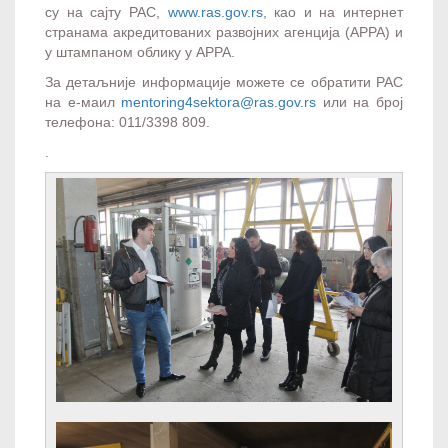
су на сајту РАС,
www.ras.gov.rs
, као и на интернет
странама акредитованих развојних агенција (АРРА) и
у штампаном облику у АРРА.
За детаљније информације можете се обратити РАС
на е-маил
mentoring4sektora@ras.gov.rs
или на број
телефона: 011/3398 809.
.