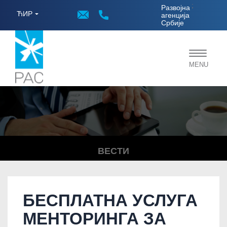
;
Развојна
ЋИР
агенција
Србије
Toggle
MENU
navigat
ВЕСТИ
БЕСПЛАТНА УСЛУГА
МЕНТОРИНГА ЗА