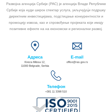
Развојна агенција Србије (РАС) је агенција Владе Републике
Србије која нуди широк спектар услуга, укључујуц́и подршку
директним инвестицијама, подстицање конкурентности и
промоцију извоза, као и спровођење пројеката који имају
позитивне ефекте на на економски и регионални развој.
Адреса
E-mail
Kneza Milosa 12,
office@ras.gov.rs
11000 Belgrade, Serbia
Телефон
+381 11 3398 510