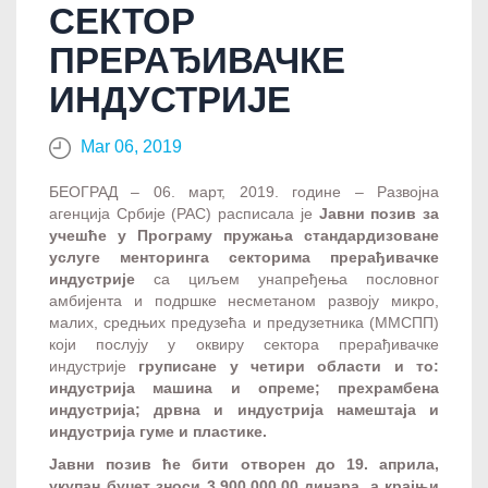
СЕКТОР
ПРЕРАЂИВАЧКЕ
ИНДУСТРИЈЕ
Mar 06, 2019
БЕОГРАД – 06. март, 2019. године – Развојна
агенција Србије (РАС) расписала је
Јавни позив за
учешће у Програму пружања стандардизоване
услуге менторинга секторима прерађивачке
индустрије
са циљем унапређења пословног
амбијента и подршке несметаном развоју микро,
малих, средњих предузећа и предузетника (ММСПП)
који послују у оквиру сектора прерађивачке
индустрије
груписане у четири области и то:
индустрија машина и опреме; прехрамбена
индустрија; дрвна и индустрија намештаја и
индустрија гуме и пластике.
Јавни позив ће бити отворен до 19. априла,
укупан буџет зноси 3.900.000,00 динара, а крајњи