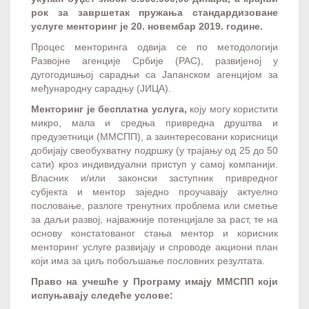
рок за завршетак пружања стандардизоване
услуге менторинг је 20. новембар 2019. године.
Процес менторинга одвија се по методологији
Развојне агенције Србије (РАС), развијеној у
дугогодишњој сарадњи са Јапанском агенцијом за
међународну сарадњу (ЈИЦА).
Менторинг је бесплатна услуга,
коју могу користити
микро, мала и средња привредна друштва и
предузетници (ММСПП), а заинтересовани корисници
добијају свеобухватну подршку (у трајању од 25 до 50
сати) кроз индивидуални приступ у самој компанији.
Власник и/или законски заступник привредног
субјекта и ментор заједно проучавају актуелно
пословање, разлоге тренутних проблема или сметње
за даљи развој, најважније потенцијале за раст, те на
основу констатованог стања ментор и корисник
менторинг услуге развијају и спроводе акциони план
који има за циљ побољшање пословних резултата.
Право на учешће у Програму имају ММСПП који
испуњавају следеће услове: