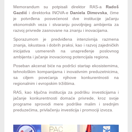
Memorandum su potpisali direktor RAS-a
Radoš
Gazdić
i direktorka INOVA-e
Daniela Dimovska
, čime
je potvrđena posvećenost dve institucije jačanju
ekonomskih veza i stvaranju povoljnijeg ambijenta za
razvoj privrede zasnovane na znanju i inovacijama.
Sporazumom je predviđena intenzivnija razmena
znanja, iskustava i dobrih praksi, kao i razvoj zajedničkih
inicijativa usmerenih na unapređenje poslovnog
ambijenta i jačanje inovacionog potencijala regiona.
Poseban akcenat biće na podršci startap ekosistemima,
tehnološkim kompanijama i inovativnim preduzetnicima,
sa ciljem povećanja njihove konkurentnosti na
regionalnim i evropskim tržištima.
RAS, kao ključna institucija za podršku investicijama i
jačanje konkurentnosti domaće privrede, kroz svoje
programe sprovodi mere podrške malim i srednjim
preduzećima, privlačenju investicija i promociji izvoza.