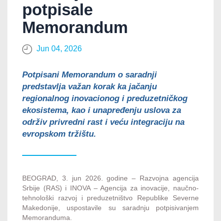
potpisale
Memorandum
Jun 04, 2026
Potpisani Memorandum o saradnji
predstavlja važan korak ka jačanju
regionalnog inovacionog i preduzetničkog
ekosistema, kao i unapređenju uslova za
održiv privredni rast i veću integraciju na
evropskom tržištu.
BEOGRAD, 3. jun 2026. godine – Razvojna agencija
Srbije (RAS) i INOVA – Agencija za inovacije, naučno-
tehnološki razvoj i preduzetništvo Republike Severne
Makedonije, uspostavile su saradnju potpisivanjem
Memoranduma.