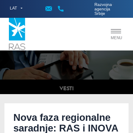
;
Razvojna
LAT
agencija
Srbije
Toggle
MENU
navigat
VESTI
Nova faza regionalne
saradnje: RAS i INOVA