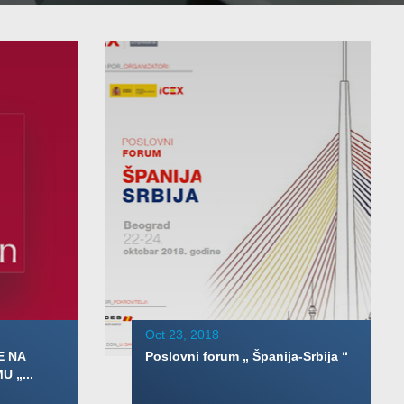
Oct 23, 2018
E NA
Poslovni forum „ Španija-Srbija “
 „...