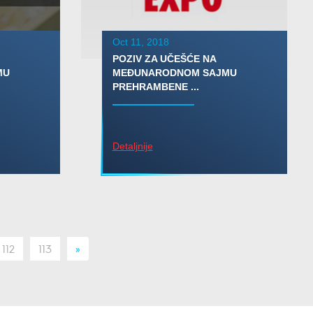
Oct 11, 2018
POZIV ZA UČEŠĆE NA
MU
MEĐUNARODNOM SAJMU
PREHRAMBENE ...
Detaljnije
112
113
»