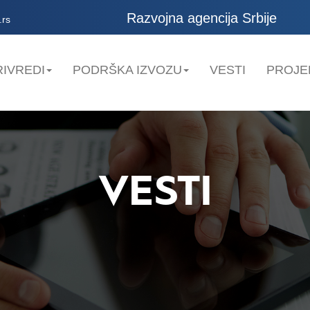
Razvojna agencija Srbije
.rs
IVREDI
PODRŠKA IZVOZU
VESTI
PROJE
VESTI