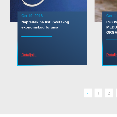
Oct 19, 2018
Oct 11
Napredak na listi Svetskog
POZIV
ekonomskog foruma
MEĐU
ORGAN
Detaljnije
Detaljn
«
1
2