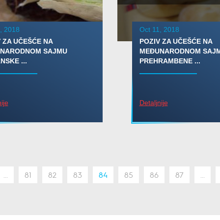
, 2018
Oct 11, 2018
 ZA UČEŠĆE NA
POZIV ZA UČEŠĆE NA
NARODNOM SAJMU
MEĐUNARODNOM SAJ
SKE ...
PREHRAMBENE ...
ije
Detaljnije
...
81
82
83
84
85
86
87
...