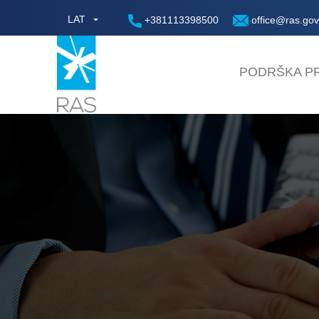
LAT
+381113398500
office@ras.gov
PODRŠKA PR