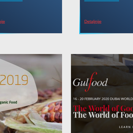
ije
Detaljnije