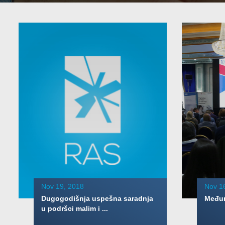
Nov 19, 2018
Nov 1
Dugogodišnja uspešna saradnja
Međun
u podršci malim i ...