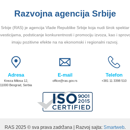
Razvojna agencija Srbije
Srbije (RAS) je agencija Vlade Republike Srbije koja nudi širok spektar u
vesticijama, podsticanje konkurentnosti i promociju izvoza, kao i sprov
imaju pozitivne efekte na na ekonomski i regionalni razvoj.
Adresa
E-mail
Telefon
Kneza Milosa 12,
office@ras.gov.rs
+381 11 3398 510
11000 Beograd, Serbia
RAS 2025 © sva prava zadržana | Razvoj sajta:
Smartweb
.