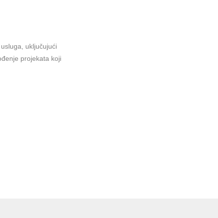
sluga, uključujući
ođenje projekata koji