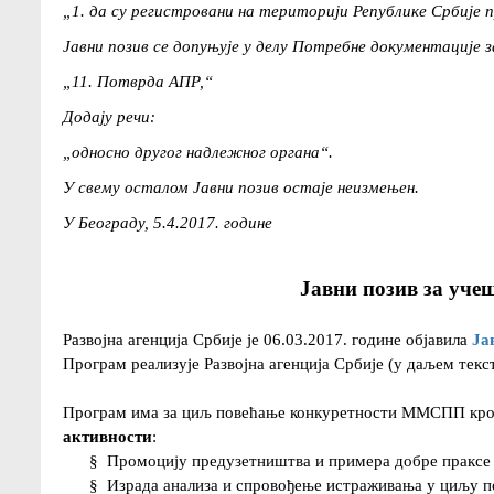
„1. да су регистровани на територији Републике Србије пр
Јавни позив се допуњује у делу Потребне документације з
„11. Потврда АПР,“
Додају речи:
„односно другог надлежног органа“.
У свему осталом Јавни позив остаје неизмењен.
У Београду, 5.4.2017. године
Jавни позив за уче
Развојна агенција Србије је 06.03.2017. године објавила
Jа
Програм реализује Развојна агенција Србије (у даљем текст
Програм има за циљ повећање конкуретности ММСПП кроз 
активности
:
§
Промоцију предузетништва и примера добре праксе 
§
Израда анализа и спровођење истраживања у циљу