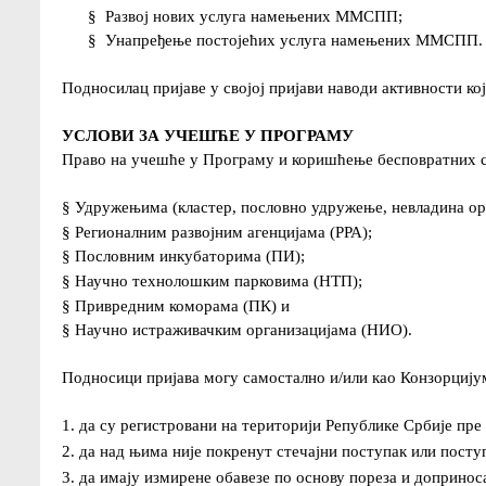
§
Развој нових услуга намењених ММСПП;
§
Унапређење постојећих услуга намењених ММСПП.
Подносилац пријаве у својој пријави наводи активности ко
УСЛОВИ ЗА УЧЕШЋЕ У ПРОГРАМУ
Право на учешће у Програму и коришћење бесповратних ср
§
Удружењима (кластер, пословно удружење, невладина орга
§
Регионалним развојним агенцијама (РРА);
§
Пословним инкубаторима (ПИ);
§
Научно технолошким парковима (НТП);
§
Привредним коморама (ПК) и
§
Научно истраживачким организацијама (НИО).
Подносици пријава могу самостално и/или као Конзорцијум
1. да су регистровани на територији Републике Србије пре
2. да над њима није покренут стечајни поступак или посту
3. да имају измирене обавезе по основу пореза и допринос