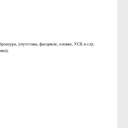
брошура, упутстава, фасцикле, оловке, УСБ и сл);
иво);