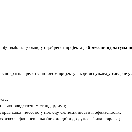
цију плаћања у оквиру одобреног пројекта је
6 месеци од датума 
 бесповратна средства по овом пројекту а који испуњавају следеће
у
кта;
им рачуноводственим стандардима;
г управљања, посебно у погледу економичности и ефикасности;
гих извора финансирања (не сме доћи до дуплог финансирања).