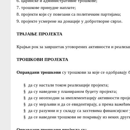
6. царинске и административне трошкове;
7. трошкове принудне наплате;
8. пројекти који су повезани са политичким партијама;
9. пројекте усмерене на донације у добротворне сврхе.
ТРАЈАЊЕ ПРОЈЕКТА
Крајњи рок за завршетак уговорених активности и реализа
ТРОШКОВИ ПРОЈЕКТА
Оправдани трошкови
су трошкови за које се одобравају
§
да су настали током реализације пројекта;
§
да су наведени у планираном буџету пројекта;
§
да су неопходни за имплементацију активности проје
§
да су мерљиви и да се евидентирају, а према важећ
§
да су разумни и у складу са захтевима финансијско
§
да се наведени трошкови не покривају из неких дру
Оправдани трошкови пројекта су: