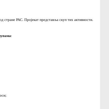
 од стране РАС. Пројекат представља скуп тих активности.
рупама
:
оси;