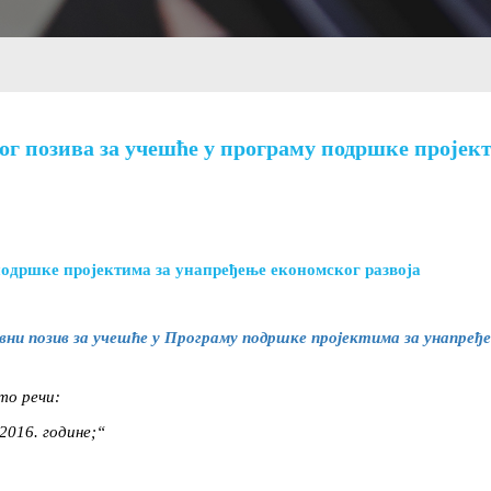
 позива за учешће у програму подршке пројект
подршке пројектима за унапређење економског развоја
вни позив за учешће у Програму подршке пројектима за унапређе
то речи:
2016. године;“