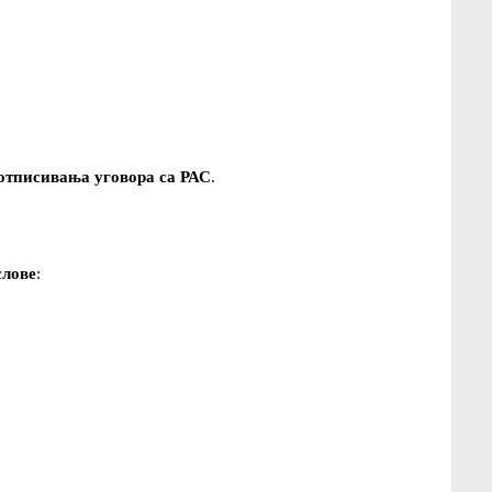
потписивања уговора са РАС
.
слове
: