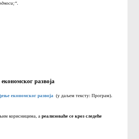
односи;“.
 економског развоја
ђење економског развоја
(у даљем тексту: Програм).
јњим корисницима, а
реализоваће се кроз следеће