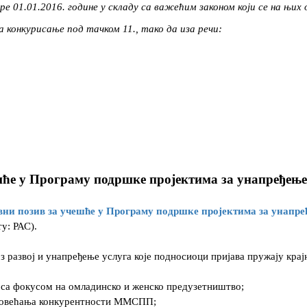
е 01.01.2016. године у складу са важећим законом који се на њих 
а конкурисање под тачком 11., тако да иза речи:
шће у Програму подршке пројектима за унапређење
вни позив за учешће у Програму подршке пројектима за унапре
у: РАС).
развој и унапређење услуга које подносиоци пријава пружају кра
са фокусом на омладинско и женско предузетништво;
 повећања конкурентности ММСПП;