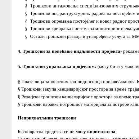
§
Трошкови ангажовања специјализованих стручњак
§
Трошкови инфраструктурних радова на постојећем 
§
Трошкови опремања постојећег и новог радног прос
§
Трошкови креирања система за мониторинг и евалу
§
Остали трошкови развоја и унапређење услуга за 
4. Трошкови за повећање видљивости пројекта
- реклам
5. Трошкови управљања пројектом:
(могу бити у максим
§
Плате лица запослених код подносиоца пријаве/чланова 
§
Трошкови закупа канцеларијског простора за време траја
§
Режијски трошкови канцеларијског простора за време трај
§
Трошкови набавке потрошног материјала за потребе канцел
Неприхватљиви трошкови
Бесповратна средства се
не могу користити за
:
1) заостале обавезе по основу такси и пореза, зајмова и ра