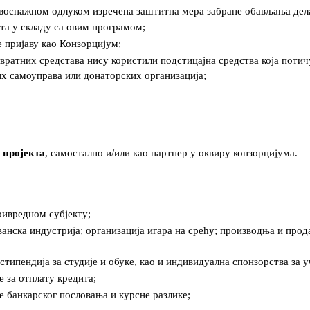
равоснажном одлуком изречена заштитна мера забране обављања дел
кта у складу са овим програмом;
е пријаву као Конзорцијум;
повратних средстава нису користили подстицајна средства која потич
х самоуправа или донаторских организација;
 пројекта
, самостално и/или као партнер у оквиру конзорцијума.
ривредном субјекту;
ванска индустрија; организација игара на срећу; производња и прод
 стипендија за студије и обуке, као и индивидуална спонзорства за
е за отплату кредита;
е банкарског пословања и курсне разлике;