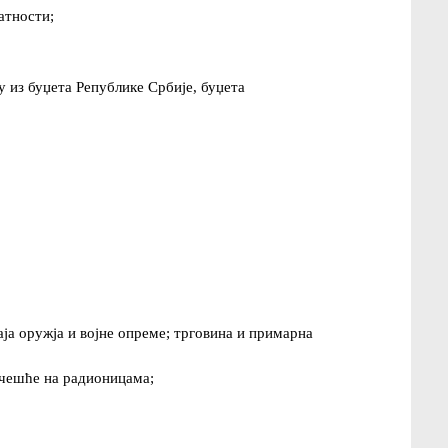
атности;
у из буџета Републике Србије, буџета
аја оружја и војне опреме; трговина и примарна
 учешће на радионицама;