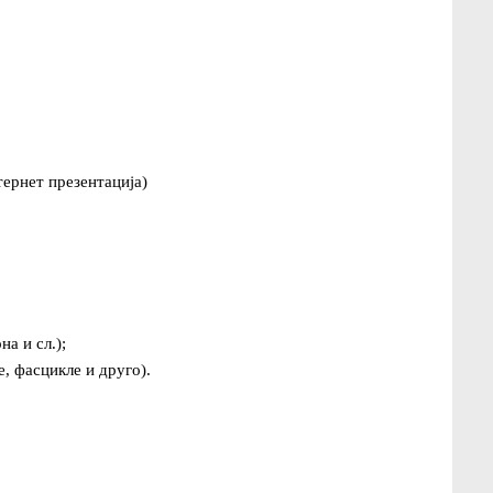
тернет презентација)
а и сл.);
, фасцикле и друго).