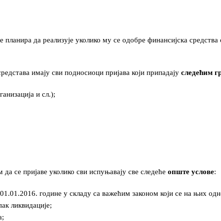
је планира да реализује уколико му се одобре финансијска средства
едстава имају сви подносиоци пријава који припадају
следећим г
низација и сл.);
 да се пријаве уколико сви испуњавају све следеће
опште услове
:
 01.01.2016. године у складу са важећим законом који се на њих одн
пак ликвидације;
а;