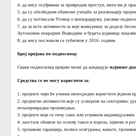
4. да нису осуђивани за привредни преступ, нити им је п
5. да су обезбедили обавезно учешће за реализацију проје
6. да су потписали Уговор о конзорцијуму, уколико поднос
7. да за исте активности за које конкуришу за доделу бес
Аутономне покрајине Војводине и буџета јединица локални
8. да нису пословали са губитком у 2016. години.
Број пријава по подносиоцу
Сваки подносилац пријаве може да кандидује
највише два
Средства се не могу користити за:
1. пројекте чији ће учинак непосредно користити једном п
2. пројектне активности које су усмерене ка секторима: ду
пољопривредна производња;
3. пројекте који се тичу само или углавном индивидуалних
4. заостале обавезе по основу такси и пореза, зајмове и рат
5. трошкове гаранција, полиса осигурања, камате, трошков