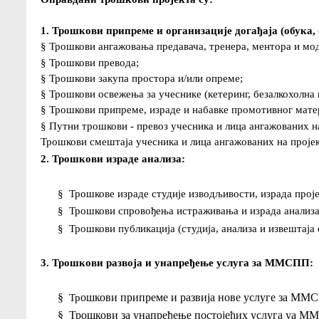
1. Трошкови припреме и организације догађаја (обука, 
§
Трошкови ангажовања предавача, тренера, ментора и мо
§
Трошкови превода;
§
Трошкови закупа простора и/или опреме;
§
Трошкови освежења за учеснике (кетеринг, безалкохолна 
§
Трошкови припреме, израде и набавке промотивног матери
§
Путни трошкови - превоз учесника и лица ангажованих на
Трошкови смештаја учесника и лица ангажованих на пројек
2. Трошкови израде анализа:
§
Трошкове израде студије изводљивости, израда прој
§
Трошкови спровођења истраживања и израда анализа
§
Трошкови публикација (студија, анализа и извештаја
3. Трошкови развоја и унапређење услуга за ММСПП:
§
ошкови припреме и развија нове услуге за ММ
Тр
§
Трошкови за унапређење постојећих услуга уа М