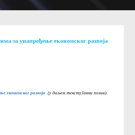
има за унапређење економског развоја
ње економског развоја
(у даљем текстуЈавни позив).