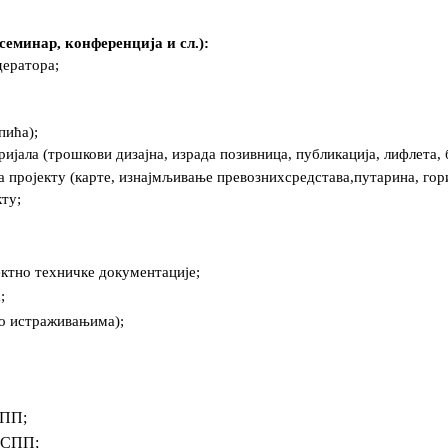
семинар, конференција и сл.):
дератора;
пића);
јала (трошкови дизајна, израда позивница, публикација, лифлета, 
 пројекту (карте, изнајмљивање превознихсредстава,путарина, гор
ту;
ектно техничке документације;
;
 о истраживањима);
СПП;
МСПП;