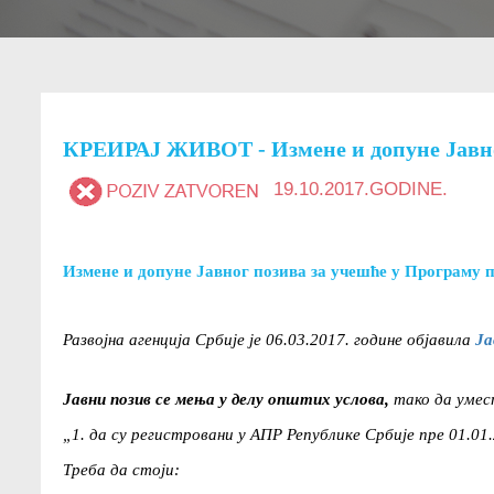
КРЕИРАЈ ЖИВОТ - Измене и допуне Јавног
19.10.2017.GODINE.
Измене и допуне Јавног позива за учешће у Програму 
Развојна агенција Србије је 06.03.2017. године објавила
Jа
Јавни позив се мења у делу општих услова,
тако да умес
„1. да су регистровани у АПР Републике Србије пре 01.01.
Треба да стоји: