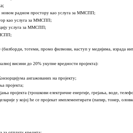
а;
и новом радном простору као услуга за ММСПП;
тор као услуга за ММСПП;
ацију услуга за ММСПП;
ММСПП;
е (билборди, тотеми, промо филмови, наступ у медијима, израда ин
алној висини до 20% укупне вредности пројекта):
Конзорцијума ангажованих на пројекту;
ња пројекта;
ања пројекта (трошкови електричне енергије, грејања, воде, телефон
арије у којој ће се пројекат имплементирати (папир, тонер, оловке
та за отплату кредита;