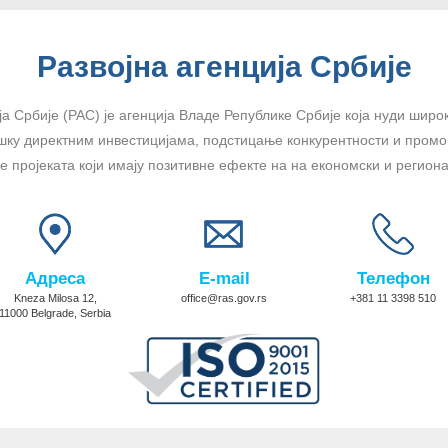
Развојна агенција Србије
ја Србије (РАС) је агенција Владе Републике Србије која нуди широк
шку директним инвестицијама, подстицање конкурентности и промоц
 пројеката који имају позитивне ефекте на на економски и региона
Адреса
E-mail
Телефон
Kneza Milosa 12,
office@ras.gov.rs
+381 11 3398 510
11000 Belgrade, Serbia