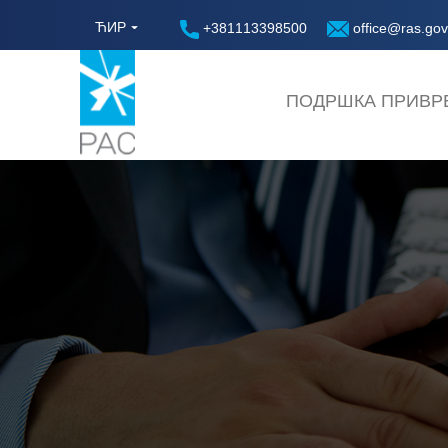
ЋИР
+381113398500
office@ras.gov
ПОДРШКА ПРИВР