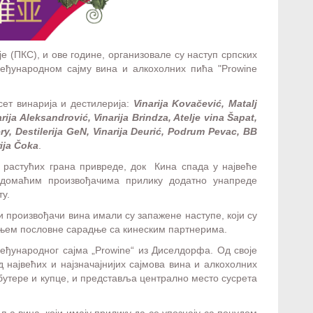
е (ПКС), и ове године, организовале су наступ српских
еђународном сајму вина и алкохолних пића "P
rowine
ет винарија и дестилерија:
Vinarija
Kovačević, Matalj
arija
Aleksandrović, Vinarija Brindza, Atelje vina Šapat,
ry, Destilerija GeN,
Vinarija
Deurić, Podrum Pevac, BB
ija Čoka
.
х растућих грана привреде, док Кина спада у највеће
 домаћим произвођачима прилику додатно унапреде
у.
 произвођачи вина имали су запажене наступе, који су
њем пословне сарадње са кинеским партнерима.
еђународног сајма „
P
rowine
“ из Диселдорфа. Од своје
д највећих и најзначајнијих сајмова вина и алкохолних
бутере и купце, и представља централно место сусрета
ља вина, који имају прилику да се упознају са понудом