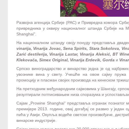
Развојна агенција Србије (РАС) и Привредна комора Србиј
привредника у оквиру националног штанда Србије на М
Shanghai
".
На националном штанду своју понуду представља двадес
vinarija,
Vinarija
Jovac, Sena Spirits, Stara Sokolova,
Vin
Zarić destilerija,
Vinarija
Lastar,
Vinarija
Aleksić, BT Wine
Klekovača, Simex Original,
Vinarija
Erdevik, Gorda
и
Vinar
Српско виноградарство и винарство једна је од најбржи
увознике вина у свету. Учешће на овом сајму пружа
промоцију и пласман својих производа на кинеском тржишт
На претходним међународним сајмовима у Шангају, српски
резултирали потписивањем низа споразума и успоставља
Сајам „
P
rowine Shanghai
“ представља огранак познатог м
премијере 2013. године, овај догађај се развио у један о
пића у Азији. Окупља водеће светске произвођаче, дистри
винарске индустрије.
Сајам сваке године посети око 20.000 стручњака и љубите