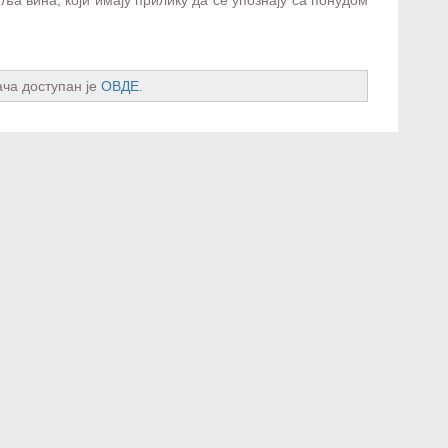
ача доступан је
ОВДЕ
.