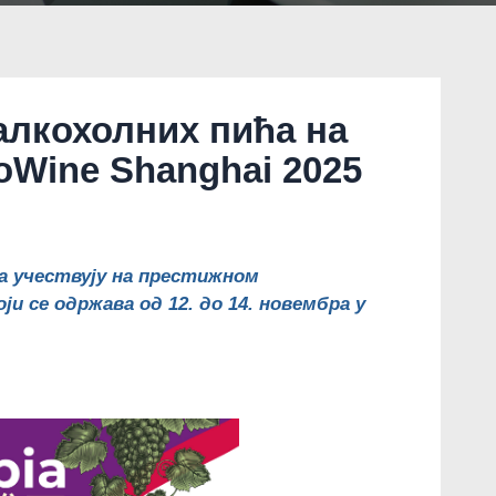
алкохолних пића на
oWine Shanghai 2025
ћа учествују на престижном
који се одржава од 12. до 14. новембра у