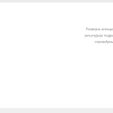
Развојна агенци
укључујуц́и подр
спровођење