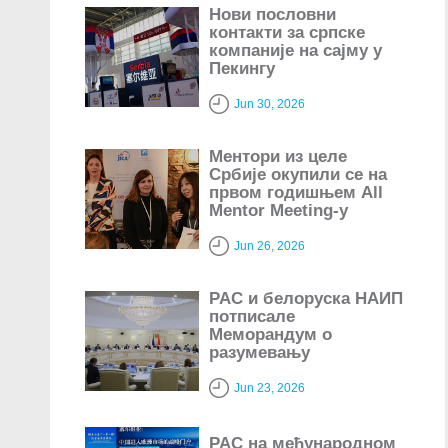
Нови пословни
контакти за српске
компаније на сајму у
Пекингу
Jun 30, 2026
Ментори из целе
Србије окупили се на
првом годишњем All
Mentor Meeting-у
Jun 26, 2026
РАС и белоруска НАИП
потписале
Меморандум о
разумевању
Jun 23, 2026
РАС на међународном