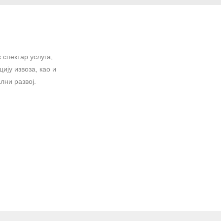
 спектар услуга,
ију извоза, као и
лни развој.