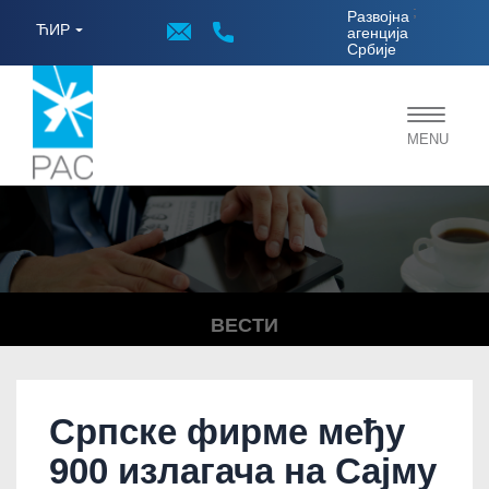
;
Развојна
ЋИР
агенција
Србије
Toggle
MENU
navigat
ВЕСТИ
Српске фирме међу
900 излагача на Сајму