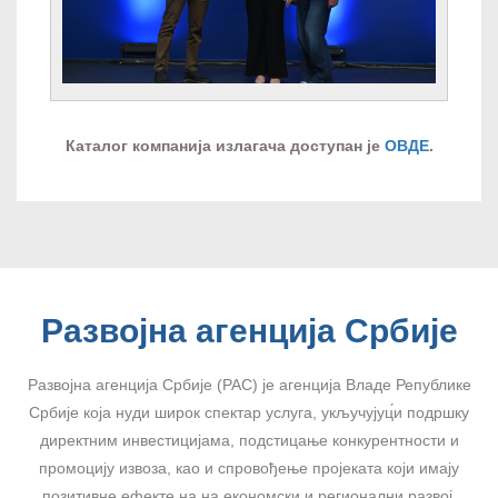
Каталог компанија излагача доступан је
ОВДЕ
.
Развојна агенција Србије
Развојна агенција Србије (РАС) је агенција Владе Републике
Србије која нуди широк спектар услуга, укључујуц́и подршку
директним инвестицијама, подстицање конкурентности и
промоцију извоза, као и спровођење пројеката који имају
позитивне ефекте на на економски и регионални развој.