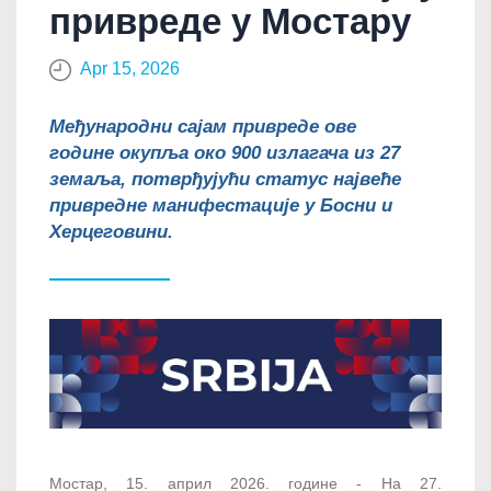
привреде у Мостару
Apr 15, 2026
Међународни сајам привреде ове
године окупља око 900 излагача из 27
земаља, потврђујући статус највеће
привредне манифестације у Босни и
Херцеговини.
Мостар, 15. април 2026. године - На 27.