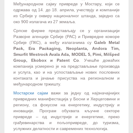
Међународном сајму привреде у Мостару, који се
одржава од 14. до 18. априла, учествују и компаније
из Србије у оквиру националног штанда, заједно са
око 900 излагача из 27 земаља.
Српске фирме представљају се у организацији
Развојне агенције Србије (РАС) и Привредне коморе
Србије (ПКС), а међу излагачима су
Galeb Metal
Pack, Era Packaging, Neoplanta, Andora Tim,
Smurfit Westrock Avala Ada, MODEL 5, Pimi, Milšped
Group, Ekobox и Patent Co
. Учешће домаћих
компанија усмерено је на представљање производа
и услуга, као и на успостављање нових пословних
контаката и јачање присуства на регионалном и
међународном тржишту.
Мостарски сајам
важи за једну од најзначајнијих
привредних манифестација у Босни и Херцеговини и
региону, са фокусом на енергетику, индустрију и
иновације. Програм обухвата кључне секторе
привреде – од индустрије и енергетике, преко
грађевинарства и пољопривреде, до туризма,
услужних делатности и савремених технологија.