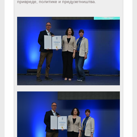
приврeдe, политикe и прeдузeтништва.