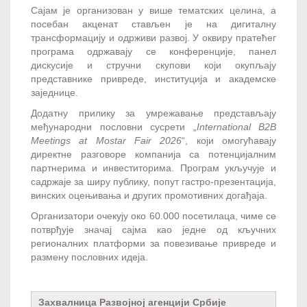
Сајам је организован у више тематских целина, а
посебан акценат стављен је на дигиталну
трансформацију и одрживи развој. У оквиру пратећег
програма одржавају се конференције, панел
дискусије и стручни скупови који окупљају
представнике привреде, институција и академске
заједнице.
Додатну прилику за умрежавање представљају
међународни пословни сусрети „
International B2B
Meetings at Mostar Fair 2026
“, који омогућавају
директне разговоре компанија са потенцијалним
партнерима и инвеститорима. Програм укључује и
садржаје за ширу публику, попут гастро-презентација,
винских оцењивања и других промотивних догађаја.
Организатори очекују око 60.000 посетилаца, чиме се
потврђује значај сајма као једне од кључних
регионалних платформи за повезивање привреде и
размену пословних идеја.
Захвалница Развојној агeнцији Србијe