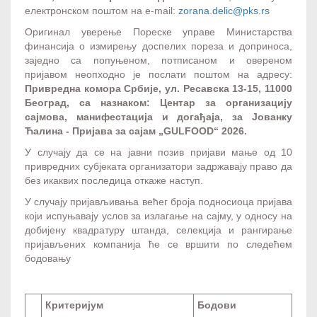
електронском поштом на e-mail:
zorana.delic@pks.rs
Оригинал уверење Пореске управе Министарства
финансија о измирењу доспелих пореза и доприноса,
заједно са попуњеном, потписаном и овереном
пријавом неопходно је послати поштом на адресу:
Привредна комора Србије, ул. Ресавска 13-15, 11000
Београд, са назнаком: Центар за организацију
сајмова, манифестација и догађаја, за Јованку
Ћалина - Пријава за сајам „GULFOOD“ 2026.
У случају да се на јавни позив пријави мање од 10
привредних субјеката организатори задржавају право да
без икаквих последица откаже наступ.
У случају пријављивања већег броја подносиоца пријава
који испуњавају услов за излагање на сајму, у односу на
добијену квадратуру штанда, селекција и рангирање
пријављених компанија ће се вршити по следећем
бодовању
Критеријум
Бодови