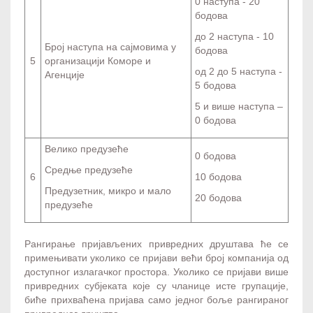
0 наступа - 20
бодова
до 2 наступа - 10
Број наступа на сајмовима у
бодова
5
организацији Коморе и
од 2 до 5 наступа -
Агенције
5 бодова
5 и више наступа –
0 бодова
Велико предузеће
0 бодова
Средње предузеће
6
10 бодова
Предузетник, микро и мало
20 бодова
предузеће
Рангирање пријављених привредних друштава ће се
примењивати уколико се пријави већи број компанија од
доступног излагачког простора. Уколико се пријави више
привредних субјеката које су чланице исте групације,
биће прихваћена пријава само једног боље рангираног