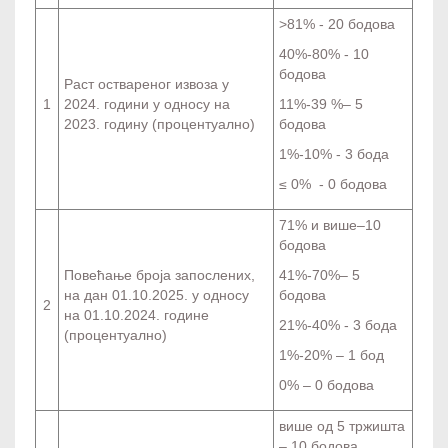
>81% - 20 бодова
40%-80% - 10
бодова
Раст оствареног извоза у
1
2024. години у односу на
11%-39 %– 5
2023. годину (процентуално)
бодова
1%-10% - 3 бода
≤ 0% - 0 бодова
71% и више–10
бодова
Повећање броја запослених,
41%-70%– 5
на дан 01.10.2025. у односу
бодова
2
на 01.10.2024. године
21%-40% - 3 бода
(процентуално)
1%-20% – 1 бод
0% – 0 бодова
више од 5 тржишта
– 10 бодова