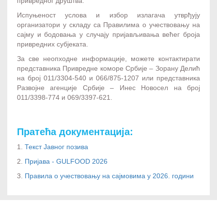
привредног друштва.
Испуњеност услова и избор излагача утврђују
организатори у складу са Правилима о учествовању на
сајму и бодовања у случају пријављивања већег броја
привредних субјеката.
За све неопходне информације, можете контактирати
представника Привредне коморе Србије – Зорану Делић
на број 011/3304-540 и 066/875-1207 или представника
Развојне агенције Србије – Инес Новосел на број
011/3398-774 и 069/3397-621.
Пратећа документација:
1.
Текст Јавног позива
2.
Пријава - GULFOOD 2026
3.
Правила о учествовању на сајмовима у 2026. години