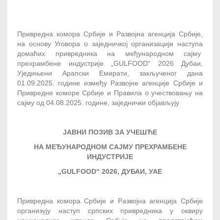
Привредна комора Србије и Развојна агенција Србије,
на основу Уговора о заједничкој организацији наступа
домаћих привредника на међународном сајму
прехрамбене индустрије „GULFOOD“ 2026 Дубаи,
Уједињени Арапски Емирати, закљученог дана
01.09.2025. године између Развојне агенције Србије и
Привредне коморе Србије и Правила о учествовању на
сајму од 04.08.2025. године, заједнички објављују
ЈАВНИ ПОЗИВ ЗА УЧЕШЋЕ
НА МЕЂУНАРОДНОМ САЈМУ
ПРЕХРАМБЕНЕ
ИНДУСТРИЈЕ
„
GULFOOD
“ 202
6
, ДУБАИ, УАЕ
Привредна комора Србије и Развојна агенција Србије
организују наступ српских привредника у оквиру