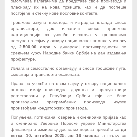
омогућава излагачима да представе своје производе и
пласирају их на нова тржишта, као и да поспеше
постојеће и стекну нове пословне контакте.
Трошкове закупа простора и изградње штанда сносе
организатори, док излагачи сносе трошкове
партиципације за учешће излагача у трошковима
наступа на сајму у оквиру националног штанда у износу
од
2.500,00 евра
у динарској противвредности по
средњем курсу Народне банке Србије на дан издавања
профактуре.
Излагачи самостално организују и сносе трошкове пута,
смештаја и транспорта експоната.
Право на учешће на овом сајму у оквиру националног
штанда имају привредна друштва и предузетници
регистровани у Републици Србији који се баве
производњом прехрамбених производа изузев
произвођача кондиторских производа.
Попуњена, потписана, оверена и скенирана пријава као
и скенирано Уверење Пореске управе Министарства
финансија о измирењу доспелих пореза примаће се
до
петка,
10
. октобра 202
5
. до 16 часова
, а шаљу се