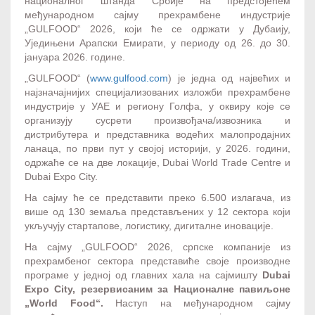
националног штанда Србије на предстојећем
међународном сајму прехрамбене индустрије
„GULFOOD“ 2026, који ће се одржати у Дубаију,
Уједињени Арапски Емирати, у периоду од 26. до 30.
јануара 2026. године.
„GULFOOD“ (
www.gulfood.com
) је једна од највећих и
најзначајнијих специјализованих изложби прехрамбене
индустрије у УАЕ и региону Голфа, у оквиру које се
организују сусрети произвођача/извозника и
дистрибутера и представника водећих малопродајних
ланаца, по први пут у својој историји, у 2026. години,
одржаће се на две локације, Dubai World Trade Centre и
Dubai Expo City.
На сајму ће се представити преко 6.500 излагача, из
више од 130 земаља представљених у 12 сектора који
укључују стартапове, логистику, дигиталне иновације.
На сајму „GULFOOD“ 2026, српскe компаније из
прехрамбеног сектора представиће своје производне
програме у једној од главних хала на сајмишту
Dubai
Expo City
, резервисаним за Националне павиљоне
„World Food“.
Наступ на међународном сајму