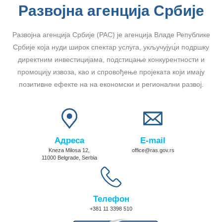
Развојна агенција Србије
Развојна агенција Србије (РАС) је агенција Владе Републике
Србије која нуди широк спектар услуга, укључујуц́и подршку
директним инвестицијама, подстицање конкурентности и
промоцију извоза, као и спровођење пројеката који имају
позитивне ефекте на на економски и регионални развој.
Адреса
E-mail
Kneza Milosa 12,
office@ras.gov.rs
11000 Belgrade, Serbia
Телефон
+381 11 3398 510