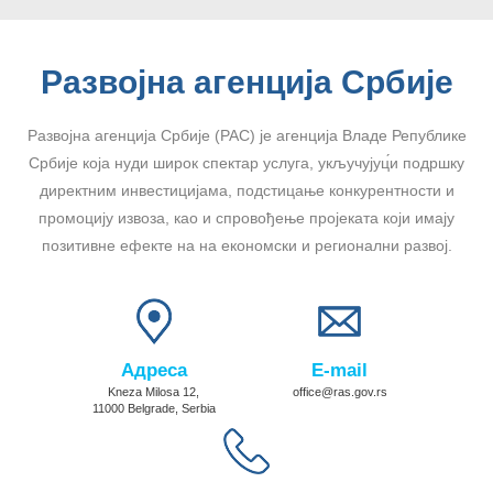
Развојна агенција Србије
Развојна агенција Србије (РАС) је агенција Владе Републике
Србије која нуди широк спектар услуга, укључујуц́и подршку
директним инвестицијама, подстицање конкурентности и
промоцију извоза, као и спровођење пројеката који имају
позитивне ефекте на на економски и регионални развој.
Адреса
E-mail
Kneza Milosa 12,
office@ras.gov.rs
11000 Belgrade, Serbia