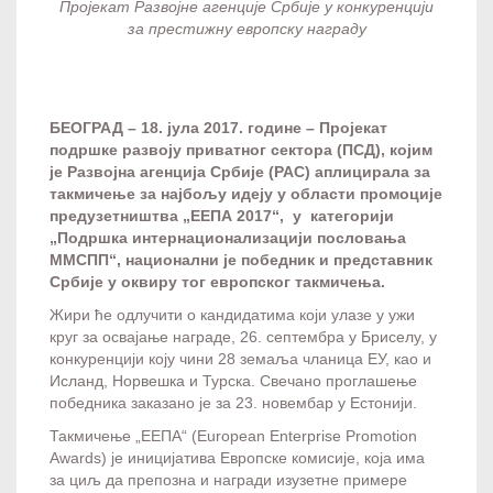
Пројекат Развојне агенције Србије у конкуренцији
за престижну европску награду
БЕОГРАД – 18
. јула 2017. године – Пројекат
подршке развоју приватног сектора (ПСД)
,
којим
је Развојна агенција Србије (РАС) аплицирала за
такмичење за најбољу идеју у области промоције
предузетништва „ЕЕПА 2017“, у категорији
„Подршка интернационализацији пословања
ММСПП“, национални је победник и представник
Србије у оквиру тог европског такмичења.
Жири ће одлучити о кандидатима који улазе у ужи
круг за освајање награде, 26. септембра у Бриселу, у
конкуренцији коју чини 28 земаља чланица ЕУ, као и
Исланд, Норвешка и Турска. Свечано проглашење
победника заказано је за 23. новембар у Естонији.
Такмичење „ЕЕПА“ (European Enterprise Promotion
Awards) је иницијатива Европске комисије, која има
за циљ да препозна и награди изузетне примере