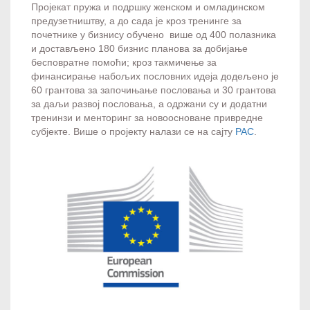
Пројекат пружа и подршку женском и омладинском
предузетништву, а до сада је кроз тренинге за
почетнике у бизнису обучено више од 400 полазника
и достављено 180 бизнис планова за добијање
бесповратне помоћи; кроз такмичење за
финансирање набољих пословних идеја додељено је
60 грантова за започињање пословања и 30 грантова
за даљи развој пословања, а одржани су и додатни
тренинзи и менторинг за новоосноване привредне
субјекте. Више о пројекту налази се на сајту
РАС
.