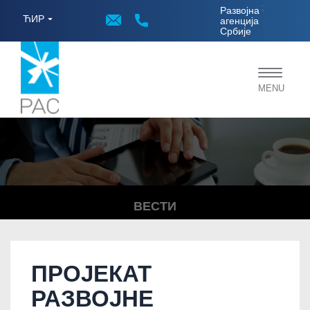
;
Развојна
ЋИР
агенција
Србије
Toggle
MENU
navigat
ВЕСТИ
ПРОЈЕКАТ
РАЗВОЈНЕ