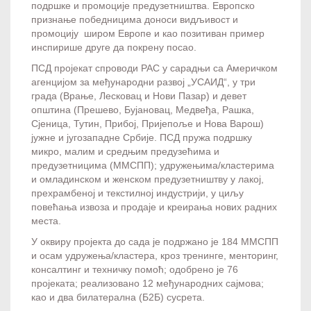
подршке и промоције предузетништва. Европско
признање победницима доноси видљивост и
промоцију широм Европе и као позитиван пример
инспирише друге да покрену посао.
ПСД пројекат спроводи РАС у сарадњи са Америчком
агенцијом за међународни развој „УСАИД“, у три
града (Врање, Лесковац и Нови Пазар) и девет
општина (Прешево, Бујановац, Медвеђа, Рашка,
Сјеница, Тутин, Прибој, Пријепоље и Нова Варош)
јужне и југозападне Србије. ПСД пружа подршку
микро, малим и средњим предузећима и
предузетницима (ММСПП); удружењима/кластерима
и омладинском и женском предузетништву у лакој,
прехрамбеној и текстилној индустрији, у циљу
повећања извоза и продаје и креирања нових радних
места.
У оквиру пројекта до сада је подржано је 184 ММСПП
и осам удружења/кластера, кроз тренинге, менторинг,
консалтинг и техничку помоћ; одобрено је 76
пројеката; реализовано 12 међународних сајмова;
као и два билатерална (Б2Б) сусрета.