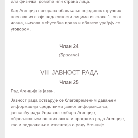
или физичка, домаћа или страна лица.
Кад Агенција поверава обављање појединих стручних
послова из своје надлежности лицима из става 1. овог
члана, њихова међусобна права и обавезе уређују се
уговором.
Члан 24
(Брисано)
VIII ЈАВНОСТ РАДА
Члан 25
Рад Агенције је јаван.
Јавност рада остварује се благовременим давањем
информација средствима јавног информисања,
јавношћу рада Управног одбора Агенције,
објављивањем општих аката и програма рада Агенције,
као и подношењем извештаја о раду Агенције.