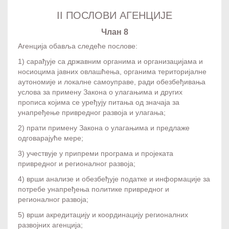
II ПОСЛОВИ АГЕНЦИЈЕ
Члан 8
Агенција обавља следеће послове:
1) сарађује са државним органима и организацијама и
носиоцима јавних овлашћења, органима територијалне
аутономије и локалне самоуправе, ради обезбеђивања
услова за примену Закона о улагањима и других
прописа којима се уређују питања од значаја за
унапређење привредног развоја и улагања;
2) прати примену Закона о улагањима и предлаже
одговарајуће мере;
3) учествује у припреми програма и пројеката
привредног и регионалног развоја;
4) врши анализе и обезбеђује податке и информације за
потребе унапређења политике привредног и
регионалног развоја;
5) врши акредитацију и координацију регионалних
развојних агенција;