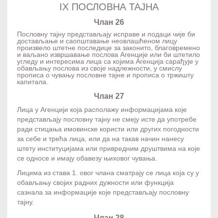
IX ПОСЛОВНА ТАЈНА
Члан 26
Пословну тајну представљају исправе и подаци чије би
достављање и саопштавање неовлашћеном лицу
произвело штетне последице за законито, благовремено
и ваљано извршавање послова Агенције или би штетило
угледу и интересима лица са којима Агенција сарађује у
обављању послова из своје надлежности, у смислу
прописа о чувању пословне тајне и прописа о тржишту
капитала.
Члан 27
Лица у Агенцији која располажу информацијама које
представљају пословну тајну не смеју исте да употребе
ради стицања имовинске користи или других погодности
за себе и трећа лица, или да на такав начин нанесу
штету институцијама или привредним друштвима на које
се односе и имају обавезу њиховог чувања.
Лицима из става 1. овог члана сматрају се лица која су у
обављању својих радних дужности или функција
сазнала за информације које представљају пословну
тајну.
Члан 28