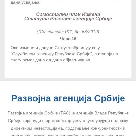
дана усвајања.
Самостални члан Измена
Статута Развојне агенције Србије
("Сл. гласник РС", бр. 58/2019)
Члан 16
Ове измене и допуне Статута објављују се у
"Службеном гласнику Републике Србије", а ступају на
снагу осмог дана од дана објављивања.
Развојна агенција Србије
Развојна агенција Србије (РАС) је агенција Владе Републике
Србије која нуди широк спектар услуга, укључујуц́и подршку
директним инвестицијама, подстицање конкурентности и
промоцију извоза, као и спровођење пројеката који имају