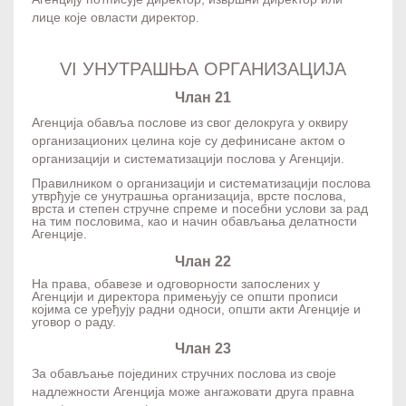
лице које овласти директор.
VI УНУТРАШЊА ОРГАНИЗАЦИЈА
Члан 21
Агенција обавља послове из свог делокруга у оквиру
организационих целина које су дефинисане актом о
организацији и систематизацији послова у Агенцији.
Правилником о организацији и систематизацији послова
утврђује се унутрашња организација, врсте послова,
врста и степен стручне спреме и посебни услови за рад
на тим пословима, као и начин обављања делатности
Агенције.
Члан 22
На права, обавезе и одговорности запослених у
Агенцији и директора примењују се општи прописи
којима се уређују радни односи, општи акти Агенције и
уговор о раду.
Члан 23
За обављање појединих стручних послова из своје
надлежности Агенција може ангажовати друга правна