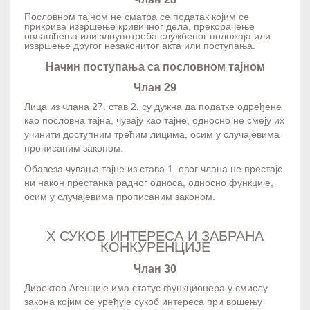
Пословном тајном не сматра се податак којим се
прикрива извршење кривичног дела, прекорачење
овлашћења или злоупотреба службеног положаја или
извршење другог незаконитог акта или поступања.
Начин поступања са пословном тајном
Члан 29
Лица из члана 27. став 2, су дужна да податке одређене
као пословна тајна, чувају као тајне, односно не смеју их
учинити доступним трећим лицима, осим у случајевима
прописаним законом.
Обавеза чувања тајне из става 1. овог члана не престаје
ни након престанка радног односа, односно функције,
осим у случајевима прописаним законом.
X СУКОБ ИНТЕРЕСА И ЗАБРАНА
КОНКУРЕНЦИЈЕ
Члан 30
Директор Агенције има статус функционера у смислу
закона којим се уређује сукоб интереса при вршењу