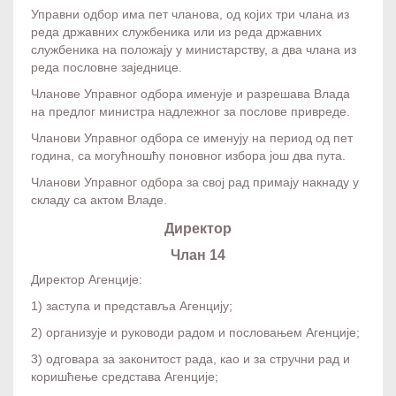
Управни одбор има пет чланова, од којих три члана из
реда државних службеника или из реда државних
службеника на положају у министарству, а два члана из
реда пословне заједнице.
Чланове Управног одбора именује и разрешава Влада
на предлог министра надлежног за послове привреде.
Чланови Управног одбора се именују на период од пет
година, са могућношћу поновног избора још два пута.
Чланови Управног одбора за свој рад примају накнаду у
складу са актом Владе.
Директор
Члан 14
Директор Агенције:
1) заступа и представља Агенцију;
2) организује и руководи радом и пословањем Агенције;
3) одговара за законитост рада, као и за стручни рад и
коришћење средстава Агенције;