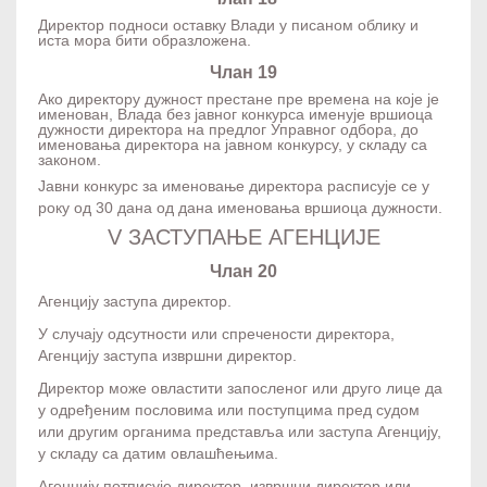
Директор подноси оставку Влади у писаном облику и
иста мора бити образложена.
Члан 19
Ако директору дужност престане пре времена на које је
именован, Влада без јавног конкурса именује вршиоца
дужности директора на предлог Управног одбора, до
именовања директора на јавном конкурсу, у складу са
законом.
Јавни конкурс за именовање директора расписује се у
року од 30 дана од дана именовања вршиоца дужности.
V ЗАСТУПАЊЕ АГЕНЦИЈЕ
Члан 20
Агенцију заступа директор.
У случају одсутности или спречености директора,
Агенцију заступа извршни директор.
Директор може овластити запосленог или друго лице да
у одређеним пословима или поступцима пред судом
или другим органима представља или заступа Агенцију,
у складу са датим овлашћењима.
Агенцију потписује директор, извршни директор или