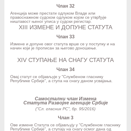
Члан 32
Агенција може престати одлуком Владе или
правоснажном судском одлуком којом се утврђује
ништавост њеног уписа у судски регистар.
XIII ИЗМЕНЕ И ДОПУНЕ СТАТУТА
Члан 33
Измене и допуне овог статута врше се у поступку и на
начин који је прописан за његово доношење.
XIV СТУПАЊЕ НА СНАГУ СТАТУТА
Члан 34
Овај статут се објављује у "Службеном гласнику
Републике Србије", а ступа на снагу даном усвајања.
Самостални члан Измена
Статута Развојне агенције Србије
("Сл. гласник РС", бр. 95/2016)
Члан 3
Ове измене Статута се објављују у "Службеном гласнику
Републике Србије", а ступају на снагу осмог дана од