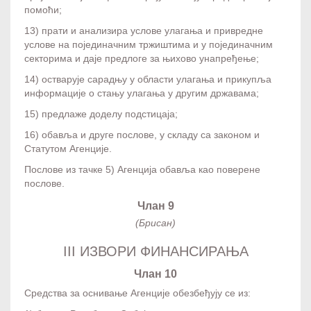
помоћи;
13) прати и анализира услове улагања и привредне
услове на појединачним тржиштима и у појединачним
секторима и даје предлоге за њихово унапређење;
14) остварује сарадњу у области улагања и прикупља
информације о стању улагања у другим државама;
15) предлаже доделу подстицаја;
16) обавља и друге послове, у складу са законом и
Статутом Агенције.
Послове из тачке 5) Агенција обавља као поверене
послове.
Члан 9
(Брисан)
III ИЗВОРИ ФИНАНСИРАЊА
Члан 10
Средства за оснивање Агенције обезбеђују се из: