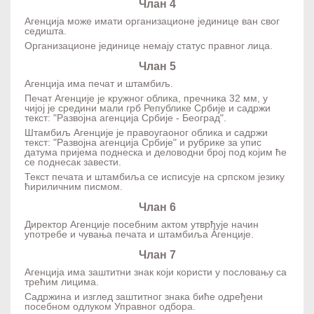
Члан 4
Агенција може имати организационе јединице ван свог
седишта.
Организационе јединице немају статус правног лица.
Члан 5
Агенција има печат и штамбиљ.
Печат Агенције је кружног облика, пречника 32 мм, у
чијој је средини мали грб Републике Србије и садржи
текст: "Развојна агенција Србије - Београд".
Штамбиљ Агенције је правоугаоног облика и садржи
текст: "Развојна агенција Србије" и рубрике за упис
датума пријема поднеска и деловодни број под којим ће
се поднесак завести.
Текст печата и штамбиља се исписује на српском језику
ћириличним писмом.
Члан 6
Директор Агенције посебним актом утврђује начин
употребе и чувања печата и штамбиља Агенције.
Члан 7
Агенција има заштитни знак који користи у пословању са
трећим лицима.
Садржина и изглед заштитног знака биће одређени
посебном одлуком Управног одбора.