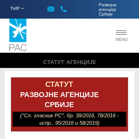
;
Развојна
ЋИР
агенција
Србије
Toggle
MENU
navigat
СТАТУТ АГЕНЦИЈЕ
СТАТУТ
РАЗВОЈНЕ АГЕНЦИЈЕ
СРБИЈЕ
("Сл. гласник РС", бр. 39/2016, 78/2016 -
испр., 95/2016 и 58/2019)