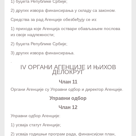
1) буџета Републике Србије;
2) других извора финансирања у складу са законом.
Средства за рад Агенције обезбеђују се из:
1) прихода које Агенција оствари обављањем послова
из своје надлежности;
2) буџета Републике Србије;
3) других извора финансирања.
.
IV ОРГАНИ АГЕНЦИЈЕ И ЊИХОВ
ДЕЛОКРУГ
Члан 11
Органи Агенције су Управни одбор и директор Агенције.
Управни одбор
Члан 12
Управни одбор Агенције:
1) усваја статут Агенције;
2) усваја годишњи програм рада, финансијски план,