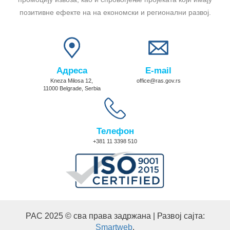
позитивне ефекте на на економски и регионални развој.
Адреса
E-mail
Kneza Milosa 12,
office@ras.gov.rs
11000 Belgrade, Serbia
Телефон
+381 11 3398 510
РАС 2025 © сва права задржана | Развој сајта:
Smartweb
.