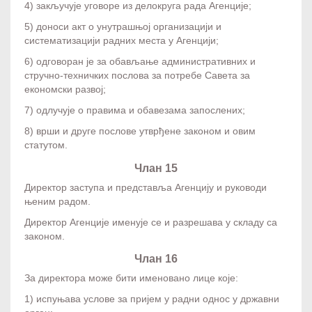
4) закључује уговоре из делокруга рада Агенције;
5) доноси акт о унутрашњој организацији и
систематизацији радних места у Агенцији;
6) одговоран је за обављање административних и
стручно-техничких послова за потребе Савета за
економски развој;
7) одлучује о правима и обавезама запослених;
8) врши и друге послове утврђене законом и овим
статутом.
Члан 15
Директор заступа и представља Агенцију и руководи
њеним радом.
Директор Агенције именује се и разрешава у складу са
законом.
Члан 16
За директора може бити именовано лице које:
1) испуњава услове за пријем у радни однос у државни