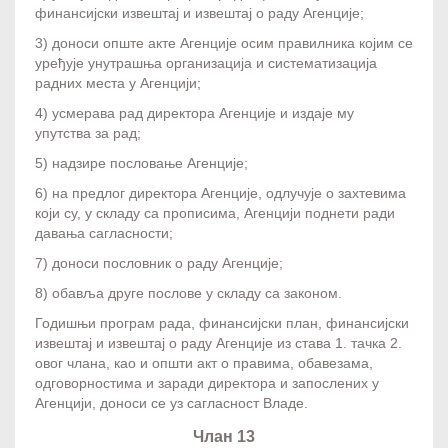
финансијски извештај и извештај о раду Агенције;
3) доноси опште акте Агенције осим правилника којим се
уређује унутрашња организација и систематизација
радних места у Агенцији;
4) усмерава рад директора Агенције и издаје му
упутства за рад;
5) надзире пословање Агенције;
6) на предлог директора Агенције, одлучује о захтевима
који су, у складу са прописима, Агенцији поднети ради
давања сагласности;
7) доноси пословник о раду Агенције;
8) обавља друге послове у складу са законом.
Годишњи програм рада, финансијски план, финансијски
извештај и извештај о раду Агенције из става 1. тачка 2.
овог члана, као и општи акт о правима, обавезама,
одговорностима и заради директора и запослених у
Агенцији, доноси се уз сагласност Владе.
Члан 13