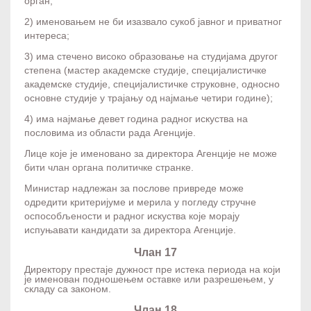
орган;
2) именовањем не би изазвало сукоб јавног и приватног
интереса;
3) има стечено високо образовање на студијама другог
степена (мастер академске студије, специјалистичке
академске студије, специјалистичке струковне, односно
основне студије у трајању од најмање четири године);
4) има најмање девет година радног искуства на
пословима из области рада Агенције.
Лице које је именовано за директора Агенције не може
бити члан органа политичке странке.
Министар надлежан за послове привреде може
одредити критеријуме и мерила у погледу стручне
оспособљености и радног искуства које морају
испуњавати кандидати за директора Агенције.
Члан 17
Директору престаје дужност пре истека периода на који
је именован подношењем оставке или разрешењем, у
складу са законом.
Члан 18