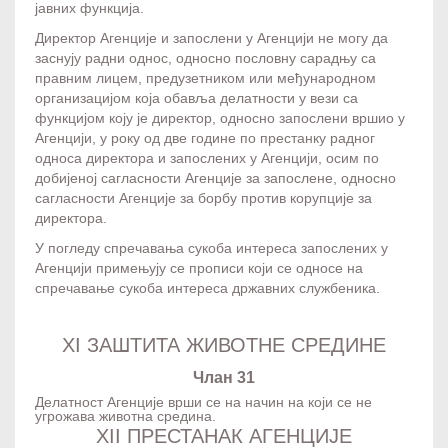
јавних функција.
Директор Агенције и запослени у Агенцији не могу да
заснују радни однос, односно пословну сарадњу са
правним лицем, предузетником или међународном
организацијом која обавља делатности у вези са
функцијом коју је директор, односно запослени вршио у
Агенцији, у року од две године по престанку радног
односа директора и запослених у Агенцији, осим по
добијеној сагласности Агенције за запослене, односно
сагласности Агенције за борбу против корупције за
директора.
У погледу спречавања сукоба интереса запослених у
Агенцији примењују се прописи који се односе на
спречавање сукоба интереса државних службеника.
XI ЗАШТИТА ЖИВОТНЕ СРЕДИНЕ
Члан 31
Делатност Агенције врши се на начин на који се не
угрожава животна средина.
XII ПРЕСТАНАК АГЕНЦИЈЕ