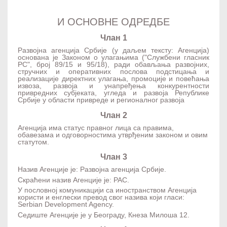
И ОСНОВНЕ ОДРЕДБЕ
Члан 1
Развојна агенција Србије (у даљем тексту: Агенција)
основана је Законом о улагањима ("Службени гласник
РС", број 89/15 и 95/18), ради обављања развојних,
стручних и оперативних послова подстицања и
реализације директних улагања, промоције и повећања
извоза, развоја и унапређења конкурентности
привредних субјеката, угледа и развоја Републике
Србије у области привреде и регионалног развоја
Члан 2
Агенција има статус правног лица са правима,
обавезама и одговорностима утврђеним законом и овим
статутом.
Члан 3
Назив Агенције је: Развојна агенција Србије.
Скраћени назив Агенције је: РАС.
У пословној комуникацији са иностранством Агенција
користи и енглески превод свог назива који гласи:
Serbian Development Agency.
Седиште Агенције је у Београду, Кнеза Милоша 12.