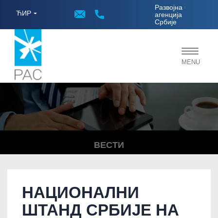
;
Развојна
ЋИР
агенција
Србије
Toggle
MENU
navigat
ВЕСТИ
НАЦИОНАЛНИ
ШТАНД СРБИЈЕ НА