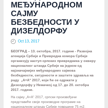
МЕЂУНАРОДНОМ
САЈМУ
БЕЗБЕДНОСТИ У
ДИЗЕЛДОРФУ
Oct 13, 2017
БЕОГРАД – 13. октобра, 2017. године - Развојна
агенција Србије и Привредна комора Србије
организују наступ српских привредника у оквиру
националног штанда Србије на једном од
најзначајнијих међународних сајмова
безбедности, сигурности и заштите здравља на
раду „А+А“ 2017, који ће се одржати у
Дизелдорфу у Немачкој од 17. до 20. октобра
2017. године.
На сајму „А+А“ 2017, српски произвођачи
представиће своје производне програме на
националном штанду Србије површине 75 m2.