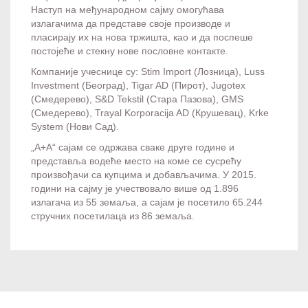
Наступ на међународном сајму омогућава
излагачима да представе своје производе и
пласирају их на нова тржишта, као и да поспеше
постојеће и стекну нове пословне контакте.
Компаније учеснице су: Stim Import (Лозница), Luss
Investment (Београд), Tigar AD (Пирот), Jugotex
(Смедерево), S&D Tekstil (Стара Пазова), GMS
(Смедерево), Trayal Korporacija AD (Крушевац), Krke
System (Нови Сад).
„А+А“ сајам се одржава сваке друге године и
представља водеће место на коме се сусрећу
произвођачи са купцима и добављачима. У 2015.
години на сајму је учествовало више од 1.896
излагача из 55 земаља, а сајам је посетило 65.244
стручних пoсeтилaцa из 86 зeмaљa.