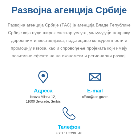
Развојна агенција Србије
Развојна агенција Србије (РАС) је агенција Владе Републике
Србије која нуди широк спектар услуга, укључујуц́и подршку
директним инвестицијама, подстицање конкурентности и
промоцију извоза, као и спровођење пројеката који имају
позитивне ефекте на на економски и регионални развој.
Адреса
E-mail
Kneza Milosa 12,
office@ras.gov.rs
11000 Belgrade, Serbia
Телефон
+381 11 3398 510