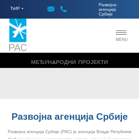
;
Развојна
ЋИР
агенција
Србије
Toggle
MENU
navigat
МЕЂУНAРОДНИ ПРОЈЕКТИ
Развојна агенција Србије
Развојна агенција Србије (РАС) је агенција Владе Републике