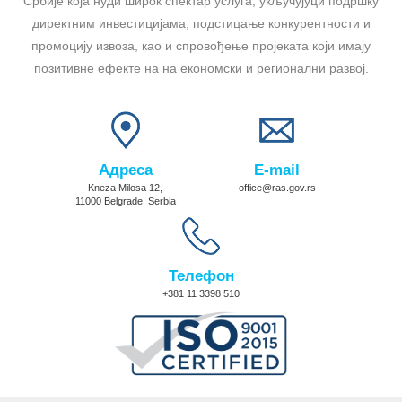
Србије која нуди широк спектар услуга, укључујуц́и подршку
директним инвестицијама, подстицање конкурентности и
промоцију извоза, као и спровођење пројеката који имају
позитивне ефекте на на економски и регионални развој.
Адреса
E-mail
Kneza Milosa 12,
office@ras.gov.rs
11000 Belgrade, Serbia
Телефон
+381 11 3398 510