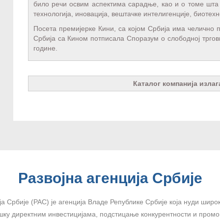
било речи освим аспектима сарадње, као и о томе шта 
технологија, иновација, вештачке интелигенције, биотехн
Посета премијерке Кини, са којом Србија има челично 
Србија са Кином потписала Споразум о слободној тргови
године.
Каталог компанија излаг
Развојна агенција Србије
ја Србије (РАС) је агенција Владе Републике Србије која нуди широк
шку директним инвестицијама, подстицање конкурентности и промоц