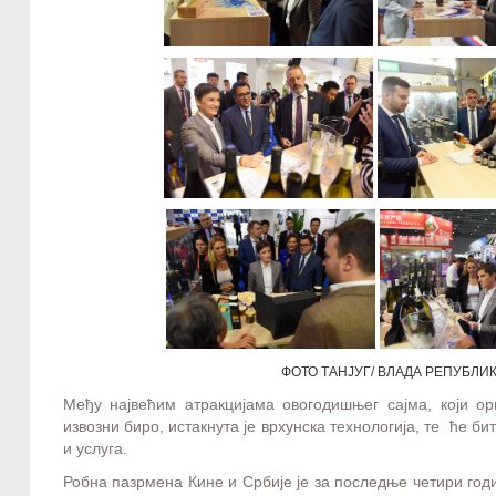
ФОТО ТАНЈУГ/ ВЛАДА РЕПУБЛИ
Међу највећим атракцијама овогодишњег сајма, који ор
извозни биро, истакнута је врхунска технологија, те ће б
и услуга.
Робна пазрмена Кине и Србије је за последње четири годин