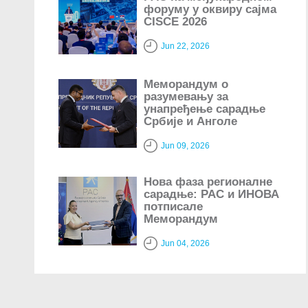
форуму у оквиру сајма
CISCE 2026
Jun 22, 2026
Меморандум о
разумевању за
унапређење сарадње
Србије и Анголе
Jun 09, 2026
Нова фаза регионалне
сарадње: РАС и ИНОВА
потписале
Меморандум
Jun 04, 2026