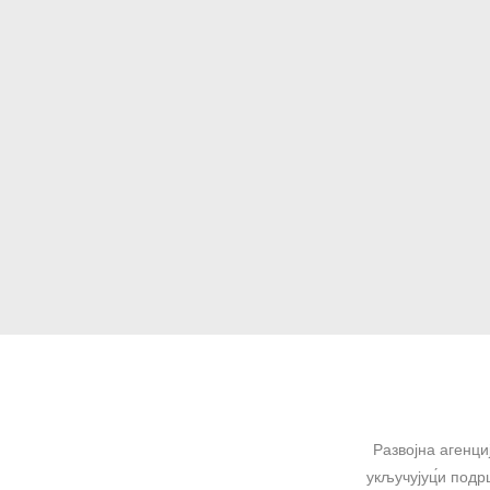
Развојна агенци
укључујуц́и подр