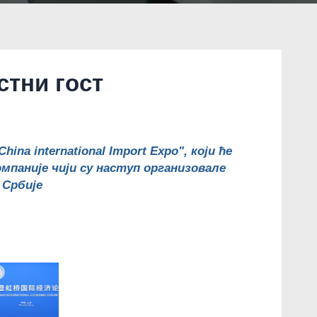
стни гост
na international Import Expo", који ће
омпаније чији су наступ организовале
 Србије