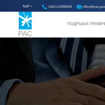
ЋИР
+381113398500
office@ras.gov
ПОДРШКА ПРИВР