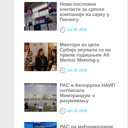
Нови пословни
контакти за српске
компаније на сајму у
Пекингу
Jun 30, 2026
Ментори из целе
Србије окупили се на
првом годишњем All
Mentor Meeting-у
Jun 26, 2026
РАС и белоруска НАИП
потписале
Меморандум о
разумевању
Jun 23, 2026
РАС на међународном