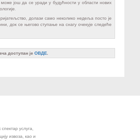
може још да се уради у будућности у области нових
ологије.
пријатељство, долази само неколико недеља посто је
ни, док се његово ступање на снагу очекује следеће
ача доступан је
ОВДЕ
.
 спектар услуга,
ију извоза, као и