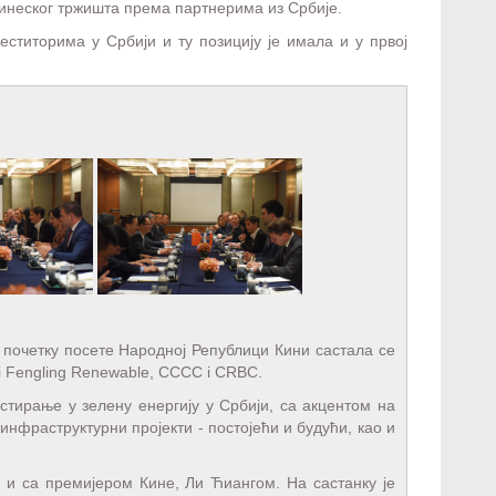
 кинеског тржишта према партнерима из Србије.
ститорима у Србији и ту позицију је имала и у првој
почетку посете Народној Републици Кини састала се
 Fengling Renewable, CCCC i CRBC.
стирање у зелену енергију у Србији, са акцентом на
нфраструктурни пројекти - постојећи и будући, као и
 и са премијером Кине, Ли Ћиангом. На састанку је