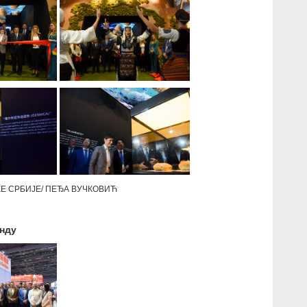
КЕ СРБИЈЕ/ ПЕЂА ВУЧКОВИЋ
анду