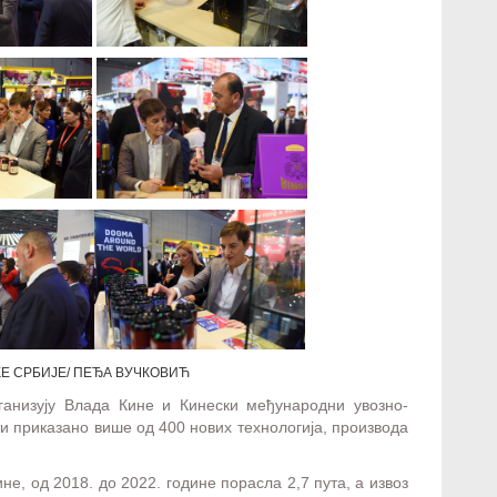
КЕ СРБИЈЕ/ ПЕЂА ВУЧКОВИЋ
ганизују Влада Кине и Кинески међународни увозно-
ити приказано више од 400 нових технологија, производа
е, од 2018. до 2022. године порасла 2,7 пута, а извоз