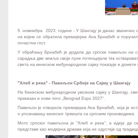
5. новембра 2023. године - У Шангају је данас званично 
на којем се обратила премијерка Ана Брнабић и поручил
почастни гост.
У обраћању Брнабић је додала да српски павиљон на са
сарадња две земље своје пуне потенцијале тек оствариват
света на кинеском међународном сајму показује и домете и
"Хлеб и река" - Павиљон Србије на Сајму у Шангају
На Кинеском међународном увозном сајму у Шангају, свеч
приказан и нови лого „Beograd Expo 2027“.
Павиљон је отворила премијерка Ана Брнабић, која је ист
о упознавању кинеског тржишта са српским производима.
Мото српског павиљона је "Хлеб и река", а идеја да с
представи као модерна држава која не одустаје од традици