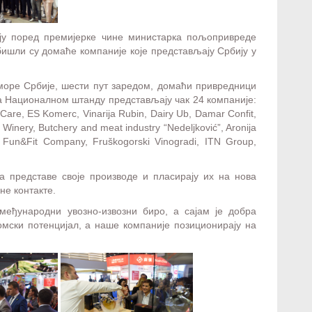
ју поред премијерке чине министарка пољопривреде
ишли су домаће компаније које представљају Србију у
оморе Србије, шести пут заредом, домаћи привредници
 на Националном штанду представљају чак 24 компаније:
are, ES Komerc, Vinarija Rubin, Dairy Ub, Damar Confit,
inery, Butchery and meat industry “Nedeljković”, Aronija
, Fun&Fit Company, Fruškogorski Vinogradi, ITN Group,
 представе своје производе и пласирају их на нова
не контакте.
еђународни увозно-извозни биро, а сајам је добра
омски потенцијал, а наше компаније позиционирају на