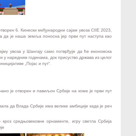
отворен 6. Кинески међународни сајам увоза CIIE 2023,
а да је наша земља поносна јер први пут наступа као
јму увоза у Шангају само потврђује да ће економска
и у наредним годинама, док присуство држава из целог
ницијативе „Појас и пут“.
ано је отворен и павиљон Србије на коме је први пут
акла да Влада Србије има велике амбиције када је реч
е кроз средњовековне орнаменте, игру светла Србија
је