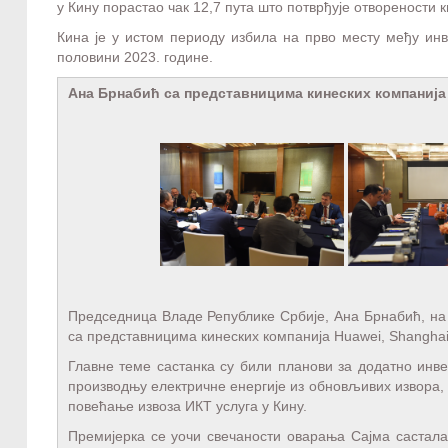
у Кину порастао чак 12,7 пута што потврђује отворености
Кина је у истом периоду избила на прво месту међу инве
половини 2023. године.
Ана Брнабић са представницима кинеских компанија
Председница Владе Републике Србије, Ана Брнабић, на 
са представницима кинеских компанија Huawei, Shanghai
Главне теме састанка су били планови за додатно инве
производњу електричне енергије из обновљивих извора, и
повећање извоза ИКТ услуга у Кину.
Премијерка се уочи свечаности оварања Сајма састала