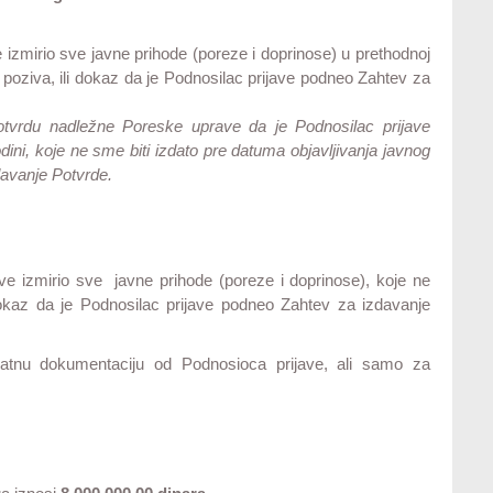
izmirio sve javne prihode (poreze i doprinose) u prethodnoj
g poziva, ili dokaz da je Podnosilac prijave podneo Zahtev za
Potvrdu nadležne Poreske uprave da je Podnosilac prijave
dini, koje ne sme biti izdato pre datuma objavljivanja javnog
davanje Potvrde.
ve izmirio sve javne prihode (poreze i doprinose), koje ne
 dokaz da je Podnosilac prijave podneo Zahtev za izdavanje
datnu dokumentaciju od Podnosioca prijave, ali samo za