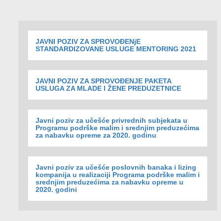
JAVNI POZIV ZA SPROVOĐENjE
STANDARDIZOVANE USLUGE MENTORING 2021
JAVNI POZIV ZA SPROVOĐENJE PAKETA
USLUGA ZA MLADE I ŽENE PREDUZETNICE
Javni poziv za učešće privrednih subjekata u
Programu podrške malim i srednjim preduzećima
za nabavku opreme za 2020. godinu
Javni poziv za učešće poslovnih banaka i lizing
kompanija u realizaciji Programa podrške malim i
srednjim preduzećima za nabavku opreme u
2020. godini