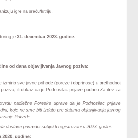
;
nizuju igre na sreću/lutriju.
toring je
31. decembar 2023. godine
.
dine od dana objavljivanja Javnog poziva:
 izmirio sve javne prihode (poreze i doprinose) u prethodnoj
g poziva, ili dokaz da je Podnosilac prijave podneo Zahtev za
Potvrdu nadležne Poreske uprave da je Podnosilac prijave
dini, koje ne sme biti izdato pre datuma objavljivanja javnog
davanje Potvrde.
 dostave privredni subjekti registrovani u 2023. godini.
a 2020. godine: