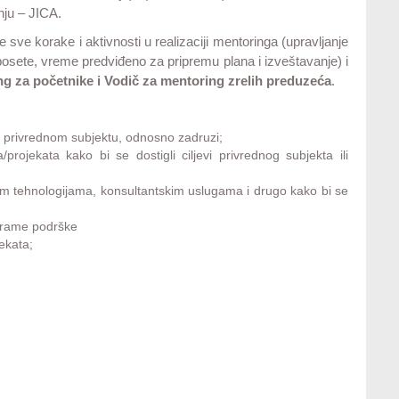
ju – JICA.
sve korake i aktivnosti u realizaciji mentoringa (upravljanje
posete, vreme predviđeno za pripremu plana i izveštavanje) i
ng za početnike i Vodič za mentoring zrelih preduzeća
.
 u privrednom subjektu, odnosno zadruzi;
projekata kako bi se dostigli ciljevi privrednog subjekta ili
im tehnologijama, konsultantskim uslugama i drugo kako bi se
ograme podrške
ekata;