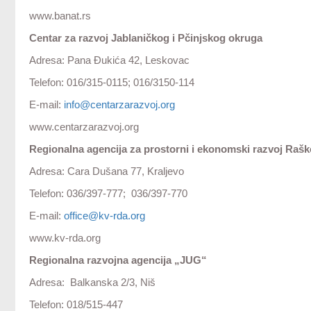
www.banat.rs
Centar za razvoj Jablaničkog i Pčinjskog okruga
Adresa: Pana Đukića 42, Leskovac
Telefon: 016/315-0115; 016/3150-114
E-mail:
info@centarzarazvoj.org
www.centarzarazvoj.org
Regionalna agencija za prostorni i ekonomski razvoj Raš
Adresa: Cara Dušana 77, Kraljevo
Telefon: 036/397-777; 036/397-770
E-mail:
office@kv-rda.org
www.kv-rda.org
Regionalna razvojna agencija „JUG“
Adresa: Balkanska 2/3, Niš
Telefon: 018/515-447