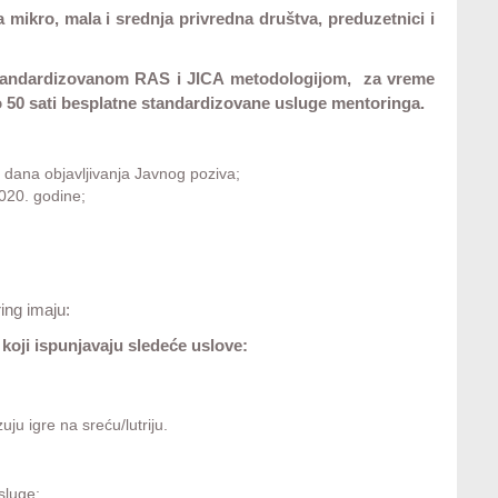
mikro, mala i srednja privredna društva, preduzetnici i
a standardizovanom RAS i JICA metodologijom, za vreme
 50 sati besplatne standardizovane usluge mentoringa.
d dana objavljivanja Javnog poziva;
2020. godine;
ing imaju:
a koji ispunjavaju sledeće uslove:
uju igre na sreću/lutriju.
sluge;