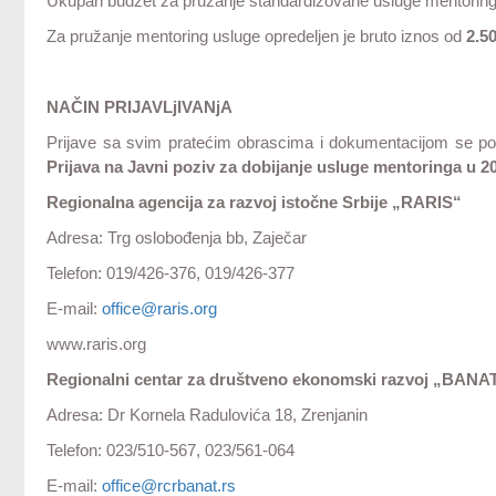
Ukupan budžet za pružanje standardizovane usluge mentoring
Za pružanje mentoring usluge opredeljen je bruto iznos od
2.5
NAČIN PRIJAVLjIVANjA
Prijave sa svim pratećim obrascima i dokumentacijom se p
Prijava na Javni poziv za dobijanje usluge mentoringa u 2
Regionalna agencija za razvoj istočne Srbije „RARIS“
Adresa: Trg oslobođenja bb, Zaječar
Telefon: 019/426-376, 019/426-377
E-mail:
office@raris.org
www.raris.org
Regionalni centar za društveno ekonomski razvoj „BANA
Adresa: Dr Kornela Radulovića 18, Zrenjanin
Telefon: 023/510-567, 023/561-064
E-mail:
office@rcrbanat.rs