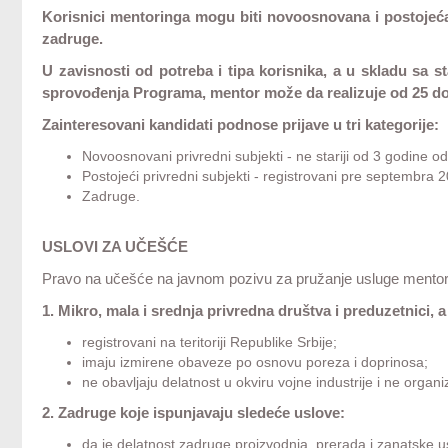
Korisnici mentoringa mogu biti novoosnovana i postojeća 
zadruge.
U zavisnosti od potreba i tipa korisnika, a u skladu s
sprovođenja Programa, mentor može da realizuje od 25 do
Zainteresovani kandidati podnose prijave u tri kategorije:
Novoosnovani privredni subjekti - ne stariji od 3 godine o
Postojeći privredni subjekti - registrovani pre septembra 
Zadruge.
USLOVI ZA UČEŠĆE
Pravo na učešće na javnom pozivu za pružanje usluge mentor
1. Mikro, mala i srednja privredna društva i preduzetnici, 
registrovani na teritoriji Republike Srbije;
imaju izmirene obaveze po osnovu poreza i doprinosa;
ne obavljaju delatnost u okviru vojne industrije i ne organiz
2. Zadruge koje ispunjavaju sledeće uslove:
da je delatnost zadruge proizvodnja, prerada i zanatske u