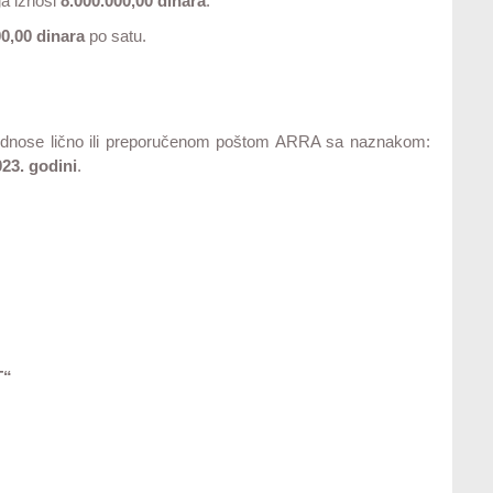
a iznosi
8.000.000,00 dinara
.
00,00 dinara
po satu.
odnose lično ili preporučenom poštom ARRA sa naznakom:
023. godini
.
T“