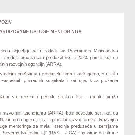
POZIV
DARDIZOVANE USLUGE MENTORINGA
ringa objavljuje se u skladu sa Programom Ministarstva
i srednja preduzeća i preduzetnike u 2023. godini, koji se
nalnih razvojnih agencija (ARRA).
vrednim društvima i preduzetnicima i zadrugama, a u cilju
uspešnih privrednih subjekata i zadruga, kroz pružanje
dužem vremenskom periodu stručno lice – mentor pruža
 razvojnim agencijama (ARRA), koja poseduju sertifikat da
acionalna agencija za regionalni razvoj nizovati Razvojna
 usluge mentoringa za mala i srednja preduzeća u zemljama
i Severna Makedonija)” (RAS – JICA) finansiran od strane