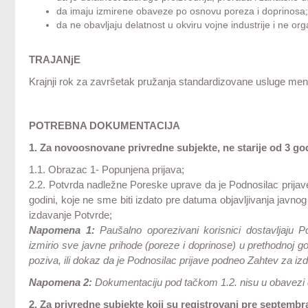
da imaju izmirene obaveze po osnovu poreza i doprinosa
da ne obavljaju delatnost u okviru vojne industrije i ne orga
TRAJANjE
Krajnji rok za završetak pružanja standardizovane usluge men
POTREBNA DOKUMENTACIJA
1. Za novoosnovane privredne subjekte, ne starije od 3 go
1.1. Obrazac 1- Popunjena prijava;
2.2. Potvrda nadležne Poreske uprave da je Podnosilac prijave
godini, koje ne sme biti izdato pre datuma objavljivanja javno
izdavanje Potvrde;
Napomena 1:
Paušalno oporezivani korisnici dostavljaju 
izmirio sve javne prihode (poreze i doprinose) u prethodnoj go
poziva, ili dokaz da je Podnosilac prijave podneo Zahtev za iz
Napomena 2:
Dokumentaciju pod tačkom 1.2. nisu u obavezi da
2. Za privredne subjekte koji su registrovani pre septembr