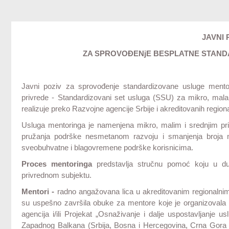
JAVNI 
ZA SPROVOĐENjE BESPLATNE STAN
Javni poziv za sprovođenje standardizovane usluge mento
privrede - Standardizovani set usluga (SSU) za mikro, mala 
realizuje preko Razvojne agencije Srbije i akreditovanih regio
Usluga mentoringa je namenjena mikro, malim i srednjim pri
pružanja podrške nesmetanom razvoju i smanjenja broja ne
sveobuhvatne i blagovremene podrške korisnicima.
Proces mentoringa
predstavlja stručnu pomoć koju u 
privrednom subjektu.
Mentori -
radno angažovana lica u akreditovanim regionalnim
su uspešno završila obuke za mentore koje je organizovala N
agencija i/ili Projekat „Osnaživanje i dalje uspostavljanje
Zapadnog Balkana (Srbija, Bosna i Hercegovina, Crna Gora 