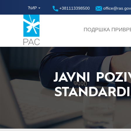
ЋИР
+381113398500
office@ras.gov
ПОДРШКА ПРИВР
JAVNI POZ
STANDARD