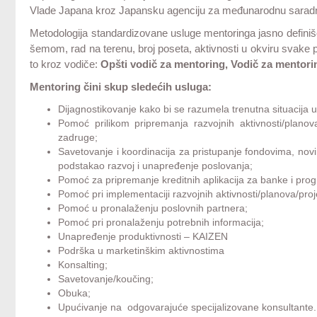
Vlade Japana kroz Japansku agenciju za međunarodnu saradn
Metodologija standardizovane usluge mentoringa jasno definiše 
šemom, rad na terenu, broj poseta, aktivnosti u okviru svake 
to kroz vodiče:
Opšti vodič za mentoring, Vodič za mentori
Mentoring čini skup sledećih usluga:
Dijagnostikovanje kako bi se razumela trenutna situacija
Pomoć prilikom pripremanja razvojnih aktivnosti/planova/
zadruge;
Savetovanje i koordinacija za pristupanje fondovima, nov
podstakao razvoj i unapređenje poslovanja;
Pomoć za pripremanje kreditnih aplikacija za banke i pr
Pomoć pri implementaciji razvojnih aktivnosti/planova/proj
Pomoć u pronalaženju poslovnih partnera;
Pomoć pri pronalaženju potrebnih informacija;
Unapređenje produktivnosti – KAIZEN
Podrška u marketinškim aktivnostima
Konsalting;
Savetovanje/koučing;
Obuka;
Upućivanje na odgovarajuće specijalizovane konsultante.