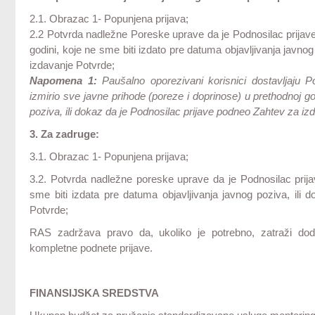
2.1. Obrazac 1- Popunjena prijava;
2.2 Potvrda nadležne Poreske uprave da je Podnosilac prijave 
godini, koje ne sme biti izdato pre datuma objavljivanja javno
izdavanje Potvrde;
Napomena 1:
Paušalno oporezivani korisnici dostavljaju 
izmirio sve javne prihode (poreze i doprinose) u prethodnoj go
poziva, ili dokaz da je Podnosilac prijave podneo Zahtev za iz
3. Za zadruge:
3.1. Obrazac 1- Popunjena prijava;
3.2. Potvrda nadležne poreske uprave da je Podnosilac prija
sme biti izdata pre datuma objavljivanja javnog poziva, ili
Potvrde;
RAS zadržava pravo da, ukoliko je potrebno, zatraži do
kompletne podnete prijave.
FINANSIJSKA SREDSTVA