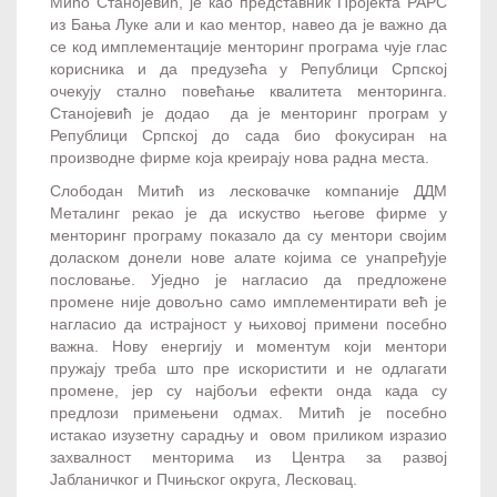
Мићо Станојевић, је као представник Пројекта РАРС
из Бања Луке али и као ментор, навео да је важно да
се код имплементације менторинг програма чује глас
корисника и да предузећа у Републици Српској
очекују стално повећање квалитета менторинга.
Станојевић је додао да је менторинг програм у
Републици Српској до сада био фокусиран на
производне фирме која креирају нова радна места.
Слободан Митић из лесковачке компаније ДДМ
Металинг рекао је да искуство његове фирме у
менторинг програму показало да су ментори својим
доласком донели нове алате којима се унапређује
пословање. Уједно је нагласио да предложене
промене није довољно само имплементирати већ је
нагласио да истрајност у њиховој примени посебно
важна. Нову енергију и моментум који ментори
пружају треба што пре искористити и не одлагати
промене, јер су најбољи ефекти онда када су
предлози примењени одмах. Митић је посебно
истакао изузетну сарадњу и овом приликом изразио
захвалност менторима из Центра за развој
Јабланичког и Пчињског округа, Лесковац.