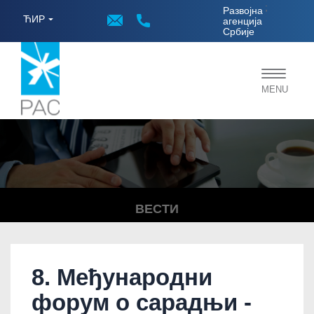
;
Развојна
ЋИР
агенција
Србије
Toggle
MENU
navigat
ВЕСТИ
8. Међународни
форум о сарадњи -