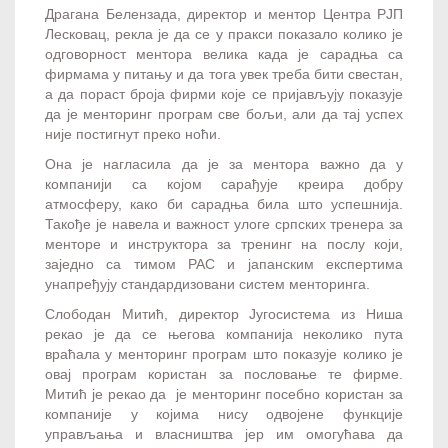
Драгана Белензада, директор и ментор Центра РЈП
Лесковац, рекла је да се у пракси показало колико је
одговорност ментора велика када је сарадња са
фирмама у питању и да тога увек треба бити свестан,
а да пораст броја фирми које се пријављују показује
да је менторинг програм све бољи, али да тај успех
није постигнут преко ноћи.
Она је нагласила да је за ментора важно да у
компанији са којом сарађује креира добру
атмосферу, како би сарадња била што успешнија.
Такође је навела и важност улоге српских тренера за
менторе и инструктора за тренинг на послу који,
заједно са тимом РАС и јапанским експертима
унапређују стандардизовани систем менторинга.
Слободан Митић, директор Југосистема из Ниша
рекао је да се његова компанија неколико пута
враћала у менторинг програм што показује колико је
овај програм користан за пословање те фирме.
Митић је рекао да је менторинг посебно користан за
компаније у којима нису одвојене функције
управљања и власништва јер им омогућава да