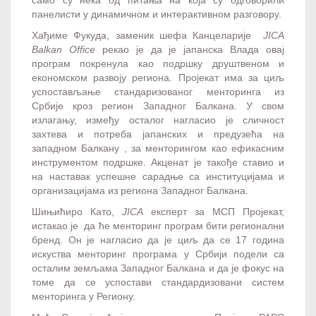
панелисти у динамичном и интерактивном разговору.
Хађиме Фукуда, заменик шефа Канцеларије
JICA
Balkan Office
рекао је да је јапанска Влада овај
програм покренула као подршку друштвеном и
економском развоју региона. Пројекат има за циљ
успостављање стандаризованог менторинга из
Србије кроз регион Западног Балкана. У свом
излагању, између осталог нагласио је сличност
захтева и потреба јапанских и предузећа на
западном Балкану , за менторингом као ефикасним
инструментом подршке. Акценат је такође ставио и
на наставак успешне сарадње са институцијама и
организацијама из региона Западног Балкана.
Шињићиро Като,
JICA
експерт за МСП Пројекат,
истакао је да ће менторинг програм бити регионални
бренд. Он је нагласио да је циљ да се 17 година
искуства менторинг програма у Србији подели са
осталим земљама Западног Балкана и да је фокус на
томе да се успостави стандардизовани систем
менторинга у Региону.