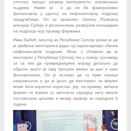
отпочну процес развоја менаџмента, управљања
људима. Навео је и да не би фаворизовао
финансијску у односу на нефинансијску подршку
предузећима. Он се захвалио, Јапану, Развојној
агенцији Србије и регионалним развојним агенцијама
на подршци коју пружају фирмама.
Иван Бабић, ментор из Републике Српске рекао је да
је увођење менторинга један од најзначајнијих облика
нефинансијске подршке. Ипак, с обзиром да је
менторинг у Републици Српској тек у повоју, суочавају
се са тим да привредницима морају детаљно да
објасне зашто је овај програм важан за њих и како
функционише. Он је истакао да су први кораци
направљени и да је јасно да менторинг за фирме
може бити изузетно користан, јер, на пример, већина
фирми са којима су започели сарадњу нису имале
постављене циљеве и визију развоја за наредних 5
година.