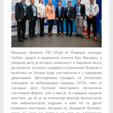
Менаџер Пројекта РАС-ЈИЦА из Развојне агенције
Србије, уједно и модератор панела Ана Жегарац, у
уводном делу је истакла захвалност и изразила жељу
да изузетно успешна сарадња са јапанском Владом и
колегама из Јапана буде настављена и у наредним
деценијама. Дугогодишња сарадња са Јапанском
агенцијом за међународну сарадњу (JICA), како је
сарадња кроз програм менторинга променила
пословање фирми, али и како је та сарадња градила
менторе, да ли је за компаније важнија финансијска
или нефинансијска подршка и како ће се даље
развијати менторинг програм на Западном Балкану,
само су нека од питања на која су одговорили