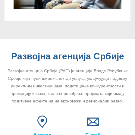
Развојна агенција Србије
Развојна агенција Србије (РАС) је агенција Владе Републике
Србије која нуди широк спектар услуга, укључујуц́и подршку
директним инвестицијама, подстицање конкурентности и
промоцију извоза, као и спровођење пројеката који имају
позитивне ефекте на на економски и регионални развој.