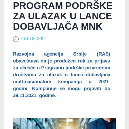
PROGRAM PODRŠKE
ZA ULAZAK U LANCE
DOBAVLJAČA MNK
Oct 18, 2021
Razvojna agencija Srbije (RAS)
obaveštava da je produžen rok za prijavu
za učešće u Programu podrške privrednim
društvima za ulazak u lance dobavljača
multinacionalnih kompanija u 2021.
godini. Kompanije se mogu prijaviti do
29.11.2021. godine.