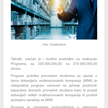
Foto: Shutterstock
Takođe, uvećan je i budžet predviđen za realizaciju
Programa, sa 230.000.000,00 na 374.000.000,00
dinara.
Program podrške privrednim društvima za ulazak u
lance dobavljača multinacionalnih kompanija (MNK) je
višegodišnji program usmeren na jačanje poslovnih
kapaciteta domaćih privrednih društava kako bi postali
dobavljači velikih multinacionalnih kompanija ili proširili
postojeću saradnju sa MNK.
Program je namenjen proizvođačima u sektorima