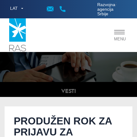
;
Razvojna
LAT
agencija
Srbije
Toggle
MENU
navigat
VESTI
PRODUŽEN ROK ZA
PRIJAVU ZA