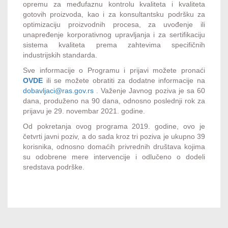
opremu za međufaznu kontrolu kvaliteta i kvaliteta
gotovih proizvoda, kao i za konsultantsku podršku za
optimizaciju proizvodnih procesa, za uvođenje ili
unapređenje korporativnog upravljanja i za sertifikaciju
sistema kvaliteta prema zahtevima specifičnih
industrijskih standarda.
Sve informacije o Programu i prijavi možete pronaći
OVDE
ili se možete obratiti za dodatne informacije na
dobavljaci@ras.gov.rs
. Važenje Javnog poziva je sa 60
dana, produženo na 90 dana, odnosno poslednji rok za
prijavu je 29. novembar 2021. godine.
Od pokretanja ovog programa 2019. godine, ovo je
četvrti javni poziv, a do sada kroz tri poziva je ukupno 39
korisnika, odnosno domaćih privrednih društava kojima
su odobrene mere intervencije i odlučeno o dodeli
sredstava podrške.