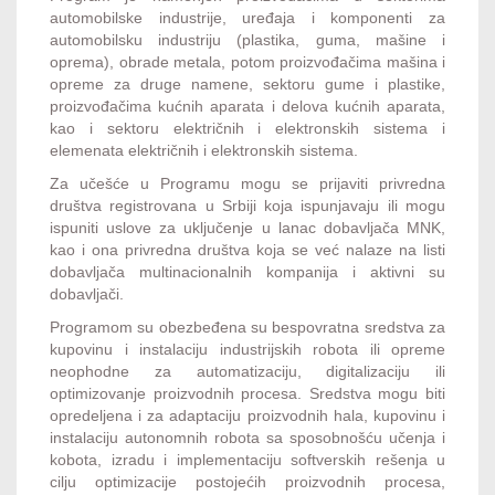
automobilske industrije, uređaja i komponenti za
automobilsku industriju (plastika, guma, mašine i
oprema), obrade metala, potom proizvođačima mašina i
opreme za druge namene, sektoru gume i plastike,
proizvođačima kućnih aparata i delova kućnih aparata,
kao i sektoru električnih i elektronskih sistema i
elemenata električnih i elektronskih sistema.
Za učešće u Programu mogu se prijaviti privredna
društva registrovana u Srbiji koja ispunjavaju ili mogu
ispuniti uslove za uključenje u lanac dobavljača MNK,
kao i ona privredna društva koja se već nalaze na listi
dobavljača multinacionalnih kompanija i aktivni su
dobavljači.
Programom su obezbeđena su bespovratna sredstva za
kupovinu i instalaciju industrijskih robota ili opreme
neophodne za automatizaciju, digitalizaciju ili
optimizovanje proizvodnih procesa. Sredstva mogu biti
opredeljena i za adaptaciju proizvodnih hala, kupovinu i
instalaciju autonomnih robota sa sposobnošću učenja i
kobota, izradu i implementaciju softverskih rešenja u
cilju optimizacije postojećih proizvodnih procesa,