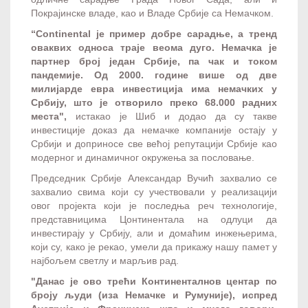
Покрајинске владе, као и Владе Србије са Немачком.
“Continental је пример добре сарадње, а тренд
оваквих односа траје веома дуго. Немачка је
партнер број један Србије, па чак и током
пандемије. Од 2000. године више од две
милијарде евра инвестиција има немачких у
Србију, што је отворило преко 68.000 радних
места",
истакао је Шиб и додао да су такве
инвестиције доказ да немачке компаније остају у
Србији и доприносе све већој репутацији Србије као
модерног и динамичног окружења за пословање.
Председник Србије Александар Вучић захвалио се
захвалио свима који су учествовали у реализацији
овог пројекта који је последња реч технологије,
представницима Цонтинентала на одлуци да
инвестирају у Србију, али и домаћим инжењерима,
који су, како је рекао, умели да прикажу нашу памет у
најбољем светлу и марљив рад.
"Данас је ово трећи Континенталнов центар по
броју људи (иза Немачке и Румуније), испред