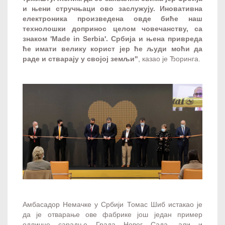
и њени стручњаци ово заслужују. Иновативна
електроника произведена овде биће наш
технолошки допринос целом човечанству, са
знаком 'Made in Serbia'. Србија и њена привреда
ће имати велику корист јер ће људи моћи да
раде и стварају у својој земљи"
, казао је Ђоринга.
Амбасадор Немачке у Србији Томас Шиб истакао је
да је отварање ове фабрике још један пример
одличне сарадње Града Новог Сада, али и