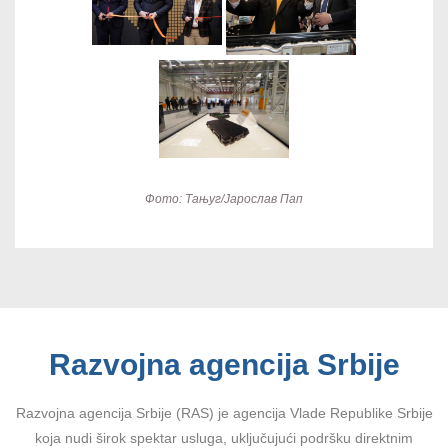
Фотo: Тањуг/Јарослав Пап
Razvojna agencija Srbije
Razvojna agencija Srbije (RAS) je agencija Vlade Republike Srbije
koja nudi širok spektar usluga, uključujući podršku direktnim