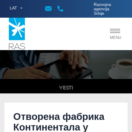
;
Razvojna
LAT
agencija
Srbije
Toggle
MENU
navigat
VESTI
Отворена фабрика
Континентала у