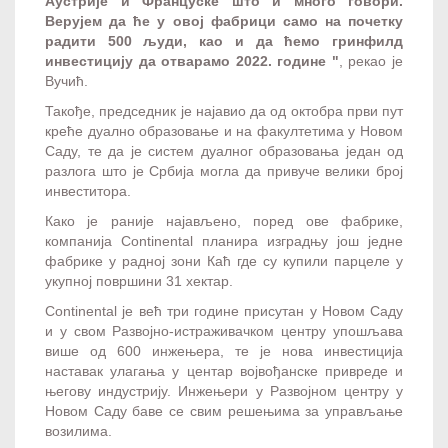
Аустрије и Француске што и много говори.
Верујем да ће у овој фабрици само на почетку
радити 500 људи, као и да ћемо гринфилд
инвестицију да отварамо 2022. године "
, рекао је
Вучић.
Такође, председник је најавио да од октобра први пут
креће дуално образовање и на факултетима у Новом
Саду, те да је систем дуалног образовања један од
разлога што је Србија могла да привуче велики број
инвеститора.
Како је раније најављено, поред ове фабрике,
компанија Continental планира изградњу још једне
фабрике у радној зони Каћ где су купили парцеле у
укупној површини 31 хектар.
Continental је већ три године присутан у Новом Саду
и у свом Развојно-истраживачком центру упошљава
више од 600 инжењера, те је нова инвестиција
наставак улагања у центар војвођанске привреде и
његову индустрију. Инжењери у Развојном центру у
Новом Саду баве се свим решењима за управљање
возилима.