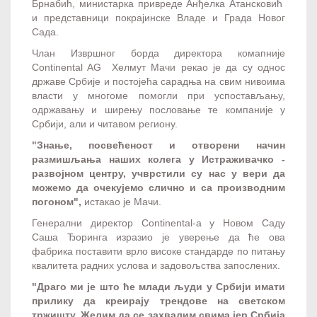
Брнабић, министарка привреде Анђелка Атансковић
и представници покрајинске Владе и Града Новог
Сада.
Члан Извршног борда директора комапније
Continental AG Хелмут Мачи рекао је да су однос
државе Србије и постојећа сарадња на свим нивоима
власти у многоме помогли при успостављању,
одржавању и ширењу пословање те компаније у
Србији, али и читавом региону.
"Знање, посвећеност и отворени начин
размишљања наших колега у Истраживачко -
развојном центру, учврстили су нас у вери да
можемо да очекујемо слично и са производним
погоном",
истакао је Мачи.
Генерални директор Continental-a у Новом Саду
Саша Ђоринга изразио је уверење да ће ова
фабрика поставити врло високе стандарде по питању
квалитета радних услова и задовољства запослених.
"Драго ми је што ће млади људи у Србији имати
прилику да креирају трендове на светском
тржишту. Желим да се захвалим свима јер Србија