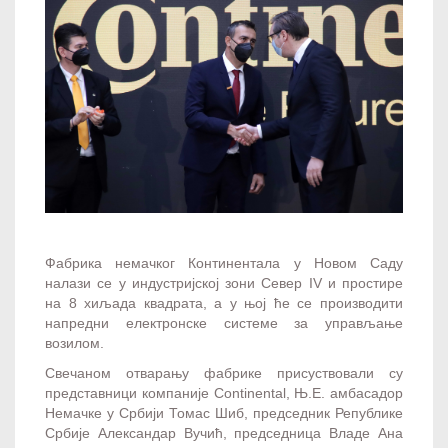
Фабрика немачког Континентала у Новом Саду
налази се у индустријској зони Север IV и простире
на 8 хиљада квадрата, а у њој ће се производити
напредни електронске системе за управљање
возилом.
Свечаном отварању фабрике присуствовали су
представници компаније Continental, Њ.Е. амбасадор
Немачке у Србији Томас Шиб, председник Републике
Србије Александар Вучић, председница Владе Ана